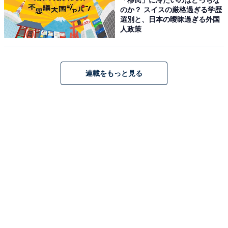
のか？ スイスの厳格過ぎる学歴
選別と、日本の曖昧過ぎる外国
人政策
連載をもっと見る
[エース] スーツケース クレスタ Mサイズ 5-7泊 64/70L 拡
張機能 06317 ブラックカーボン
Amazonで見る
エース「フォールズ」