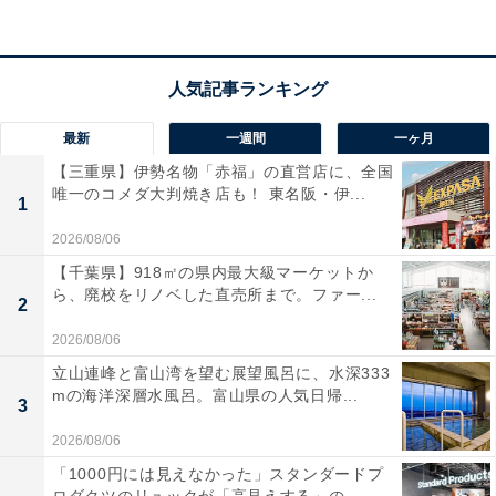
老舗ブランドのエースならではの堅牢なボディは、上品
なアイボリーのカラーリングとクラシカルなリブデザイ
ン。普段の旅行やビジネス出張をよりスマートに彩って
最新
一週間
一ヶ月
くれます！
【三重県】伊勢名物「赤福」の直営店に、全国
唯一のコメダ大判焼き店も！ 東名阪・伊...
1
[エース] スーツケース フレットボードの口コミは？
2026/08/06
[エース] スーツケース フレットボードには以下のような
【千葉県】918㎡の県内最大級マーケットか
口コミが寄せられています。
ら、廃校をリノベした直売所まで。ファー...
2
2026/08/06
キャスターストッパーが本当に便利で、電車移動の
立山連峰と富山湾を望む展望風呂に、水深333
ときに手でずっと押さえ続ける必要がなくなって凄
mの海洋深層水風呂。富山県の人気日帰...
3
く快適です
2026/08/06
「1000円には見えなかった」スタンダードプ