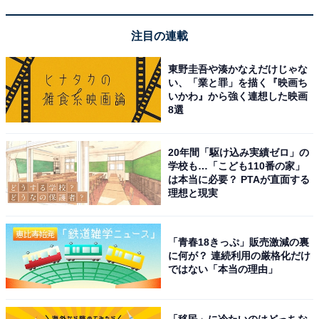
注目の連載
東野圭吾や湊かなえだけじゃな
い、「業と罪」を描く『映画ち
いかわ』から強く連想した映画
8選
20年間「駆け込み実績ゼロ」の
学校も…「こども110番の家」
は本当に必要？ PTAが直面する
【今日チェックしたい】エースの人気商品5選
理想と現実
エース「クレスタ」
「青春18きっぷ」販売激減の裏
に何が？ 連続利用の厳格化だけ
ではない「本当の理由」
「移民」に冷たいのはどっちな