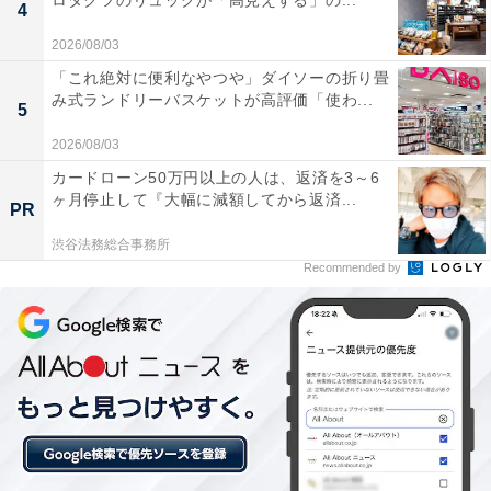
ロダクツのリュックが「高見えする」の...
4
双輪キャスターの動きが滑らかで静かなので、早朝
や夜間のアスファルトでも周囲を気にせずスムーズ
2026/08/03
に歩けます
「これ絶対に便利なやつや」ダイソーの折り畳
み式ランドリーバスケットが高評価「使わ...
5
2026/08/03
アイボリーの色合いがオシャレで上品なので旅行中
カードローン50万円以上の人は、返済を3～6
ヶ月停止して『大幅に減額してから返済...
の気分が上がりますし、中の仕切りも使いやすくて
PR
大満足です
渋谷法務総合事務所
Recommended by
移動中の快適さや優れた機能性を兼ね備えたケースを探
している人や、信頼できる国内ブランドで長く愛用した
い人には、おすすめの商品といえそうです。