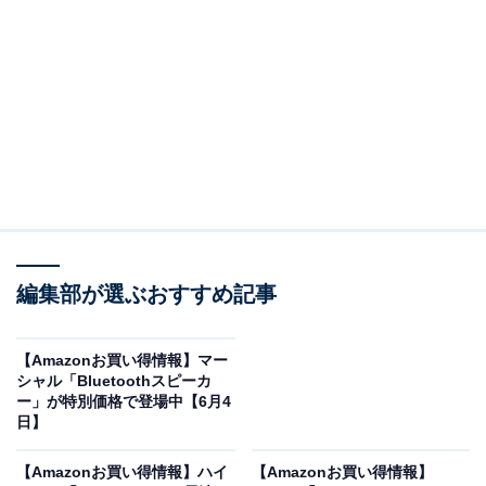
※以下のセール情報は6月6日13時現在のものです。値段
の変更、売り切れの場合もあります。
※本記事で紹介している商品の購入やサービスの利用により、売上の一部が
オールアバウトに還元されることがあります。
エースの「スーツケース」が限定価格に！ 20％オ
フで登場
編集部が選ぶおすすめ記事
【Amazonお買い得情報】マー
シャル「Bluetoothスピーカ
ー」が特別価格で登場中【6月4
日】
【Amazonお買い得情報】ハイ
【Amazonお買い得情報】