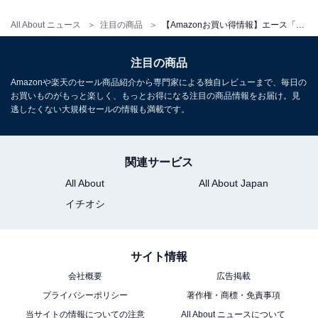
All About ニュース
注目の商品
【Amazonお買い得情報】エース「スーツケース」が特別価格で登場中【6月6日】
エース スーツケース フォールズ No.06905 機内持込 3.3
㎏ 41L(拡張時) エキスパンド機能 キャスターストッパー
注目の商品
フロントポケット付 13.3inchPC収納
Amazonや楽天のセール商品紹介から専門家による独自レビューまで、毎日の
Amazonで見る
お買いものがもっと楽しく、もっとお得になる注目の商品情報をお届け。見
逃したくない大規模セールの情報も満載です。
エース「ベベル」
関連サービス
All About
All About Japan
イチオシ
サイト情報
会社概要
広告掲載
エース スーツケース 機内持ち込み sサイズ 1泊2日 2泊3
日 33L 折り畳みドリンクホルダー付 サイドフック付
プライバシーポリシー
著作権・商標・免責事項
3.2kg キャリーケース キャリーバッグ ベベル No.05681
当サイトの情報についての注意
All About ニュースについて