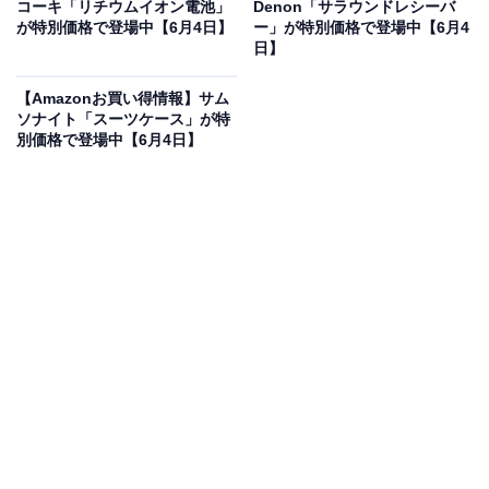
コーキ「リチウムイオン電池」
Denon「サラウンドレシーバ
[エース] スーツケース 双輪キャスター キャスターストッ
が特別価格で登場中【6月4日】
ー」が特別価格で登場中【6月4
パー キャリーケース フレットボード アイボリー Mサイズ
日】
50L
Amazonで見る
【Amazonお買い得情報】サム
ソナイト「スーツケース」が特
別価格で登場中【6月4日】
エースのスーツケース「フレットボード」は現在20％オ
フの特別価格・税込3万1680円販売中です。
この商品のおすすめポイントは？
たっぷり入る容量50LのMサイズ
でありながら、取り回
しやすい軽量設計。
旋回性に優れた双輪キャスターを搭
載
しているため、荷物をたくさん詰めても滑らかで静か
に移動できるのも大きなメリット。
ワンタッチで車輪を
固定できるキャスターストッパー
がついているので、坂
道や揺れる電車内でもスーツケースが勝手に動く心配が
なく、ストレスフリーに過ごせるのが頼もしいですね。