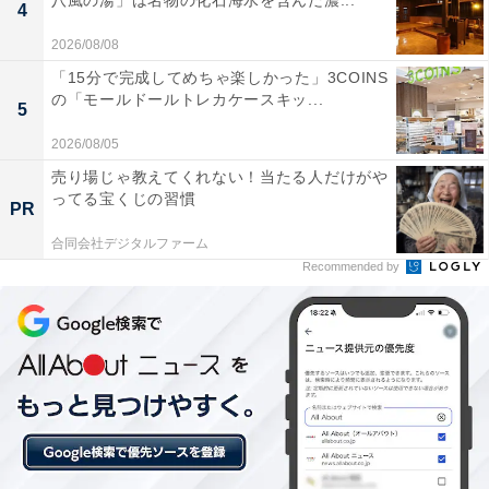
八風の湯」は名物の化石海水を含んだ濃...
4
できるので非常に便利です
2026/08/08
「15分で完成してめちゃ楽しかった」3COINS
の「モールドールトレカケースキッ...
5
ワイヤレスでどこにでも持ち運べるためキッチンで
2026/08/05
料理をしながら重宝しています
売り場じゃ教えてくれない！当たる人だけがや
ってる宝くじの習慣
PR
テレビの音声を耳元でクリアに聴きたい人や、離れた場
合同会社デジタルファーム
所からでも快適にテレビを操作したい人には、おすすめ
Recommended by
の商品といえそうです。