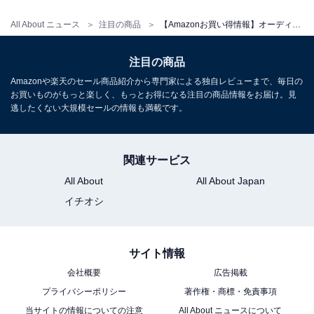
All About ニュース
注目の商品
【Amazonお買い得情報】オーディオテクニカミミオ「お手元テレビ用スピーカー」が特別価格で登場中【6月6日】
オーディオテクニカミミオ「AT-NSP700TV」
注目の商品
Amazonや楽天のセール商品紹介から専門家による独自レビューまで、毎日の
お買いものがもっと楽しく、もっとお得になる注目の商品情報をお届け。見
逃したくない大規模セールの情報も満載です。
関連サービス
All About
All About Japan
オーディオテクニカミミオ MIMIO SOUND NECK テレビ
用ネックスピーカー 2.4GHz ワイヤレス はっきり音 ステ
イチオシ
レオ かんたん操作 置くだけ充電 左右音量バランス調整 音
声でお知らせ 防滴 アンプ内蔵 AT-NSP700TV
Amazonで見る
サイト情報
会社概要
広告掲載
プライバシーポリシー
著作権・商標・免責事項
オーディオテクニカミミオ「ATMM-
当サイトの情報についての注意
All About ニュースについて