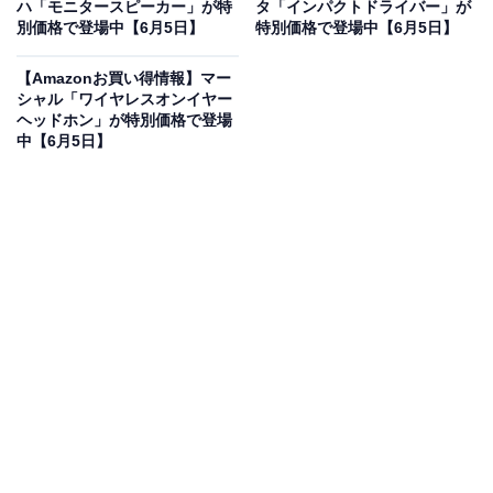
ハ「モニタースピーカー」が特
タ「インパクトドライバー」が
別価格で登場中【6月5日】
特別価格で登場中【6月5日】
オーディオテクニカミミオ MIMIO SOUND LIGHT PLUS
お手元テレビ用スピーカー 赤外線 ワイヤレス はっきり音
モノラル かんたん操作 アンプ内蔵 ヘッドホン端子付き リ
【Amazonお買い得情報】マー
モコン搭載 AT-SP450TV
シャル「ワイヤレスオンイヤー
ヘッドホン」が特別価格で登場
Amazonで見る
中【6月5日】
オーディオテクニカミミオのお手元テレビ用スピーカー
「AT-SP450TV」は現在6％オフの特別価格・税込8100
円販売中です。
この商品のおすすめポイントは？
オーディオテクニカの「AT-SP450TV」は、テレビの音
がすぐそばで聴ける
赤外線ワイヤレス手元スピーカー
。
人の声を強調する
「はっきり音」機能を搭載
し、ニュー
スやドラマのセリフが驚くほど明瞭に聴き取れます。大