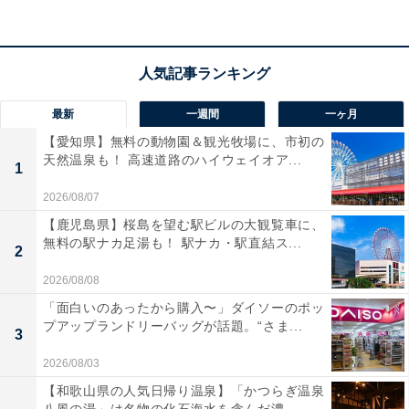
手メーカー対応の
テレビリモコン一体型
なのも嬉しいポ
イントですね！
配線の邪魔にならないコードレス設計なので、キッチン
など離れた場所でも大活躍。これ1台で、毎日のテレビ
最新
一週間
一ヶ月
時間がグッと快適に整いますよ。
【愛知県】無料の動物園＆観光牧場に、市初の
天然温泉も！ 高速道路のハイウェイオア...
1
オーディオテクニカ「AT-SP450TV」の口コミは？
2026/08/07
オーディオテクニカ「AT-SP450TV」には以下のような
【鹿児島県】桜島を望む駅ビルの大観覧車に、
口コミが寄せられています。
無料の駅ナカ足湯も！ 駅ナカ・駅直結ス...
2
2026/08/08
はっきり音機能のおかげでナレーションやセリフが
「面白いのあったから購入〜」ダイソーのポッ
とてもクリアに聴こえます
プアップランドリーバッグが話題。“さま...
3
2026/08/03
【和歌山県の人気日帰り温泉】「かつらぎ温泉
手元でテレビのチャンネルや音量の操作がまとめて