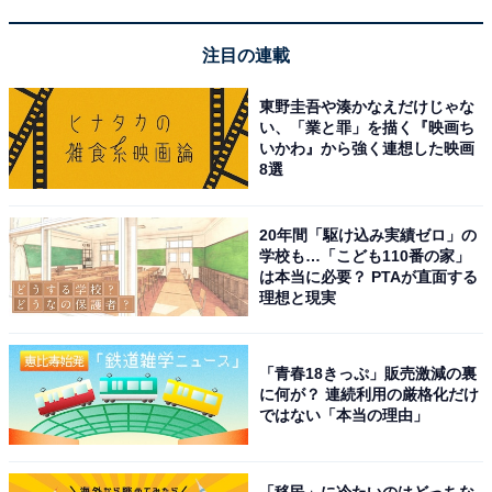
注目の連載
東野圭吾や湊かなえだけじゃな
い、「業と罪」を描く『映画ち
いかわ』から強く連想した映画
8選
【今日チェックしたい】オーディオテクニカミミ
20年間「駆け込み実績ゼロ」の
オの人気商品5選
学校も…「こども110番の家」
は本当に必要？ PTAが直面する
理想と現実
オーディオテクニカミミオ「AT-SP350TV」
「青春18きっぷ」販売激減の裏
に何が？ 連続利用の厳格化だけ
ではない「本当の理由」
オーディオテクニカミミオ MIMIO SOUND LIGHT お手元
テレビ用スピーカー 赤外線 ワイヤレス はっきり音 モノラ
「移民」に冷たいのはどっちな