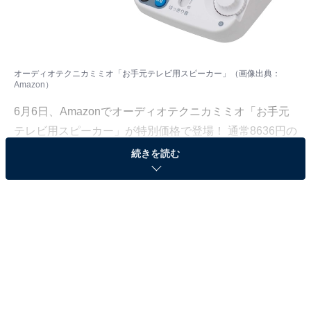
オーディオテクニカミミオ「お手元テレビ用スピーカー」（画像出典：
Amazon）
6月6日、
Amazon
でオーディオテクニカミミオ「お手元
テレビ用スピーカー」が特別価格で登場！ 通常8636円の
ところ、今だけ8100円となっています。
続きを読む
そのほかにも注目の商品がラインナップされているので,
あわせて紹介していきましょう。