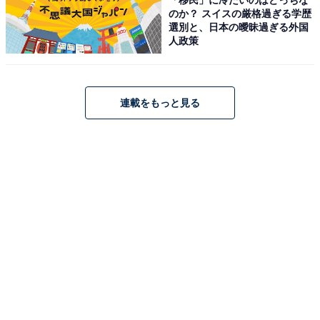
ル かんたん操作 アンプ内蔵 ヘッドホン端子付き AT-
のか？ スイスの厳格過ぎる学歴
SP350TV
選別と、日本の曖昧過ぎる外国
人政策
Amazonで見る
オーディオテクニカミミオ「AT-MSP70TV」
連載をもっと見る
オーディオテクニカミミオ MIMIO SOUND CUBE お手元
テレビ用スピーカー 有線接続 はっきり音声 モノラル かん
たん操作 抗菌仕様 再生プラスチック配合 5.0mロングケー
ブル USB給電(USB Type-A ) アンプ内蔵 ヘッドホン端子
付き 小型 軽量 AT-MSP70TV
Amazonで見る