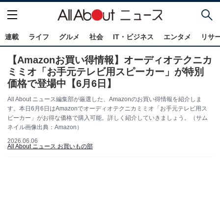
連載
ライフ
グルメ
社会
IT・ビジネス
エンタメ
リサ
【Amazonお買い得情報】オーディオテクニカ
ミミオ「お手元テレビ用スピーカー」が特別
価格で登場中【6月6日】
All About ニュース編集部が厳選した、Amazonのお買い得情報を紹介しま
す。本日6月6日はAmazonでオーディオテクニカミミオ「お手元テレビ用ス
ピーカー」がお得な価格で購入可能。詳しく紹介していきましょう。（サム
ネイル画像出典：Amazon）
2026.06.06
All About ニュース お買いもの部