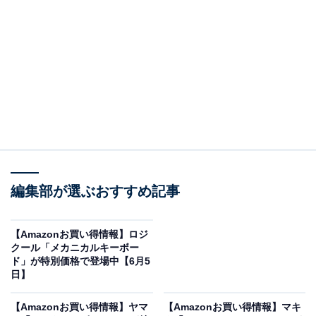
Amazonで商品を見る
※以下のセール情報は6月6日15時30分現在のものです。
値段の変更、売り切れの場合もあります。
※本記事で紹介している商品の購入やサービスの利用により、売上の一部が
オールアバウトに還元されることがあります。
編集部が選ぶおすすめ記事
オーディオテクニカミミオの「お手元テレビ用ス
ピーカー」が限定価格に！ 6％オフで登場
【Amazonお買い得情報】ロジ
クール「メカニカルキーボー
ド」が特別価格で登場中【6月5
日】
【Amazonお買い得情報】ヤマ
【Amazonお買い得情報】マキ