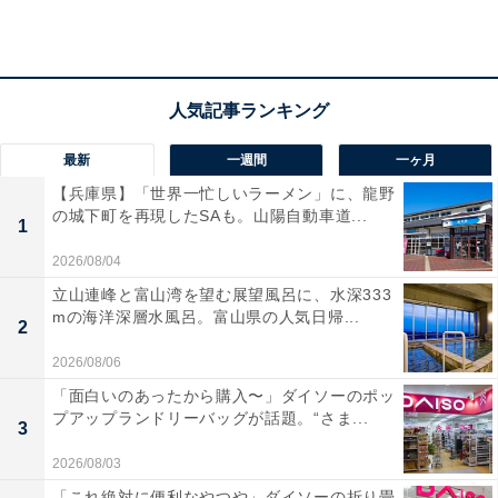
アクセス
所在地：山形県天童市鎌田本町1-1-30
交通手段：JR天童駅より徒歩約15分、お車で約5分（無
料送迎あり：要予約）／山形空港からお車で約15分
最新
一週間
一ヶ月
【兵庫県】「世界一忙しいラーメン」に、龍野
料金
の城下町を再現したSAも。山陽自動車道...
1
大人1名（参考価格）：公式Webサイトをご確認くださ
2026/08/04
い
立山連峰と富山湾を望む展望風呂に、水深333
※料金は公式Webサイト参考価格
mの海洋深層水風呂。富山県の人気日帰...
2
※プラン・部屋により価格は変動します
2026/08/06
チェックイン・チェックアウト
「面白いのあったから購入〜」ダイソーのポッ
プアップランドリーバッグが話題。“さま...
3
チェックイン：15:00
2026/08/03
チェックアウト：10:00
「これ絶対に便利なやつや」ダイソーの折り畳