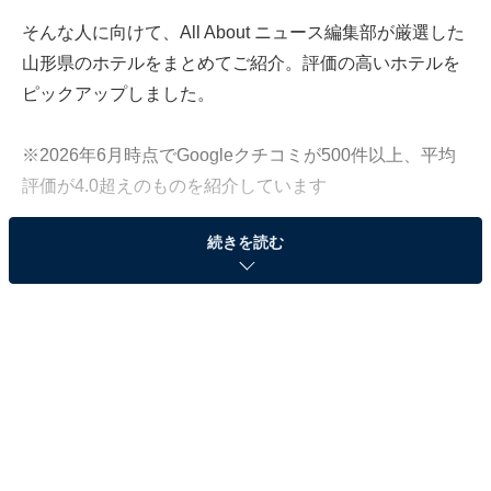
そんな人に向けて、All About ニュース編集部が厳選した
山形県のホテルをまとめてご紹介。評価の高いホテルを
ピックアップしました。
※2026年6月時点でGoogleクチコミが500件以上、平均
評価が4.0超えのものを紹介しています
続きを読む
この記事の執筆者：
All About ニュース お買
いもの部
Amazonのセール商品から売れ筋ランキングまで、毎日のお買いも
のがもっと楽しく、もっとお得になる情報をお届け。編集部員によ
る独自レビューなど、ここでしか手に入らない情報も満載です。
...続きを読む
※本記事で紹介している商品の購入やサービスの利用により、売上の一部が
オールアバウトに還元されることがあります。