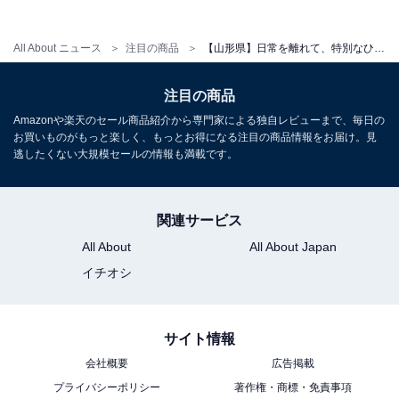
アクセス
All About ニュース
注目の商品
【山形県】日常を離れて、特別なひとときを。多くのゲストが絶賛する「一度は泊まりたいホテル」3選
所在地：山形県鶴岡市湯温海丁1
注目の商品
交通手段：JR羽越本線あつみ温泉駅から無料送迎バスま
Amazonや楽天のセール商品紹介から専門家による独自レビューまで、毎日の
たはタクシーで約5分／日本海沿岸東北自動車道あつみ
お買いものがもっと楽しく、もっとお得になる注目の商品情報をお届け。見
温泉ICより車で約5分
逃したくない大規模セールの情報も満載です。
料金
関連サービス
大人1名（参考価格）：1万7600円
All About
All About Japan
※料金は公式Webサイト参考価格
イチオシ
※プラン・部屋により価格は変動します
チェックイン・チェックアウト
サイト情報
チェックイン：15:00
会社概要
広告掲載
チェックアウト：10:00
プライバシーポリシー
著作権・商標・免責事項