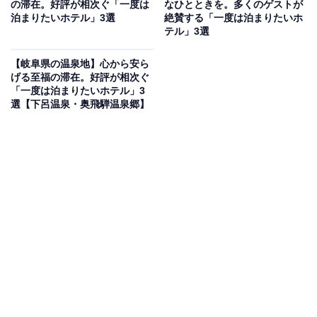
の滞在。好評が相次ぐ「一度は
なひとときを。多くのゲストが
「天童温泉 ほほえみの宿 滝の湯」は、人と自然にやさし
泊まりたいホテル」3選
絶賛する「一度は泊まりたいホ
テル」3選
い宿をコンセプトにした温泉宿です。大浴場「花笠大浴
場」には、女性用の「紅の湯」や男性用の「藍の湯」が
【岐阜県の温泉地】心から安ら
あり、広々とした空間で美肌効果のある温泉を楽しめま
げる至福の滞在。好評が相次ぐ
「一度は泊まりたいホテル」3
す。お料理は山形牛や自家農園有機野菜を使用した逸品
選【下呂温泉・奥飛騨温泉郷】
がそろい、個性豊かな客室で贅沢なひとときを過ごせま
す。
楽天トラベルでホテルを見る