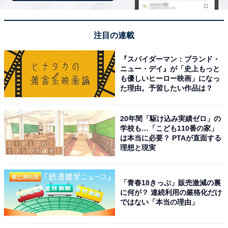
「温海温泉 萬国屋」は創業300余年の歴史と庭園
露天風呂が魅力
注目の連載
『スパイダーマン：ブランド・
ニュー・デイ』が「史上もっと
も優しいヒーロー映画」になっ
た理由。予習したい作品は？
20年間「駆け込み実績ゼロ」の
学校も…「こども110番の家」
は本当に必要？ PTAが直面する
理想と現実
「青春18きっぷ」販売激減の裏
に何が？ 連続利用の厳格化だけ
ではない「本当の理由」
温海温泉 萬国屋（画像：「温海温泉 萬国屋」公式Webサイトより）