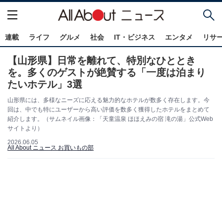
連載
ライフ
グルメ
社会
IT・ビジネス
エンタメ
リサ
【山形県】日常を離れて、特別なひととき
を。多くのゲストが絶賛する「一度は泊まり
たいホテル」3選
山形県には、多様なニーズに応える魅力的なホテルが数多く存在します。今
回は、中でも特にユーザーから高い評価を数多く獲得したホテルをまとめて
紹介します。（サムネイル画像：「天童温泉 ほほえみの宿 滝の湯」公式Web
サイトより）
2026.06.05
All About ニュース お買いもの部