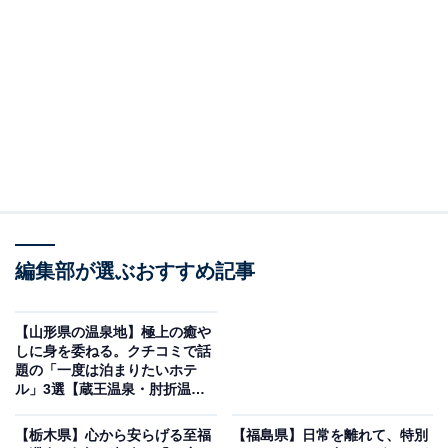
「天童温泉 ほほえみの宿 滝の湯」は人と自然にや
さしい温まりと美肌の湯を堪能できる宿
編集部が選ぶおすすめ記事
【山形県の温泉地】極上の癒や
しに身を委ねる。クチコミで話
題の「一度は泊まりたいホテ
ル」3選【蔵王温泉・肘折温
泉・銀山温泉】
天童温泉 ほほえみの宿 滝の湯（画像：「天童温泉 ほほえみの宿 滝の湯」公
式Webサイトより）
【栃木県】心から安らげる至福
【福島県】日常を離れて、特別