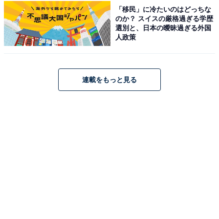
「移民」に冷たいのはどっちな
「温海温泉 萬国屋」は、開湯1000年以上を誇るあつみ温
のか？ スイスの厳格過ぎる学歴
選別と、日本の曖昧過ぎる外国
泉に佇む、創業300余年の老舗旅館です。趣の異なる2つ
人政策
の大浴場「楽水」では、庭園の移ろいや開放感あふれる
源泉かけ流しの湯を堪能できます。食事は山形牛や日本
海の新鮮な魚介など、庄内の旬の味覚を厳選。伝統に裏
連載をもっと見る
打ちされた細やかなおもてなしで、上質なひとときを過
ごせます。
楽天トラベルでホテルを見る