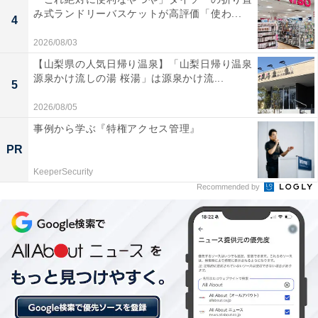
※プランにより時間が異なる可能性があります
み式ランドリーバスケットが高評価「使わ...
4
あわせて読みたい
2026/08/03
【山形県の人気ホテル】「天童温泉 ほほえみ
【山梨県の人気日帰り温泉】「山梨日帰り温泉
の宿 滝の湯」が選ばれる理由
源泉かけ流しの湯 桜湯」は源泉かけ流...
5
2026/08/05
事例から学ぶ『特権アクセス管理』
PR
KeeperSecurity
Recommended by