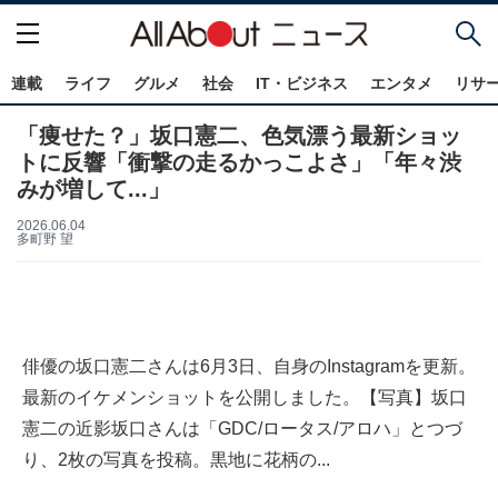
連載
ライフ
グルメ
社会
IT・ビジネス
エンタメ
リサ
「痩せた？」坂口憲二、色気漂う最新ショッ
トに反響「衝撃の走るかっこよさ」「年々渋
みが増して...」
2026.06.04
多町野 望
俳優の坂口憲二さんは6月3日、自身のInstagramを更新。
最新のイケメンショットを公開しました。【写真】坂口
憲二の近影坂口さんは「GDC/ロータス/アロハ」とつづ
り、2枚の写真を投稿。黒地に花柄の...