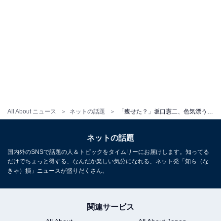
All About ニュース
ネットの話題
「痩せた？」坂口憲二、色気漂う最新ショットに反響「衝撃の走るかっこよさ」「年々渋みが増して...」
ネットの話題
国内外のSNSで話題の人＆トピックをタイムリーにお届けします。知ってる
だけでちょっと得する、なんだか楽しい気分になれる、ネット発「知ら（な
きゃ）損」ニュースが盛りだくさん。
関連サービス