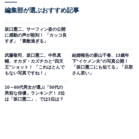
編集部が選ぶおすすめ記事
坂口憲二、サーフィン姿の公開
に感動の声が殺到！ 「カッコ良
すぎ」「素敵過ぎる」
武藤敬司、坂口憲二、中邑真
結婚報告の新山千春、13歳年
輔、オカダ・カズチカと“四天
下“イケメン夫”の写真公開！
王”ショット！ 「これはとんで
「坂口憲二にも似てる」「旦那
もない写真ですね！」
さん若い」
10～60代男女が選ぶ「50代の
男前な俳優」ランキング！ 2位
は「坂口憲二」、では1位は？