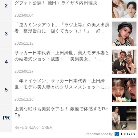
グフォト公開！ 池田エライザ＆内田理央...
2
2023/08/04
「逆カミングアウト」『ラヴ上等』の美人出演
者、整形告白に「潔くてカッコよ！」「好...
3
2025/12/18
サッカー日本代表・上田綺世、美人モデル妻と
の結婚式ショット披露！ 「美男美女」「...
4
2023/06/27
「年々イケメン」サッカー日本代表・上田綺
世、モデル美人妻とのクリスマスショットに...
5
2025/12/26
上質な眠りも美髪ケアも！ 銀座で体感するRe
Fa
PR
ReFa GINZA on CREA
Recommended by