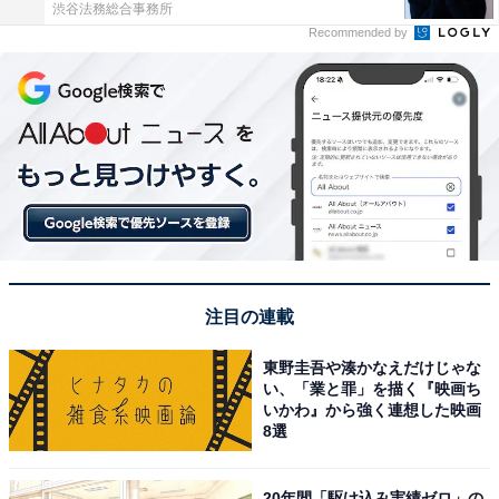
渋谷法務総合事務所
Recommended by
注目の連載
東野圭吾や湊かなえだけじゃな
い、「業と罪」を描く『映画ち
いかわ』から強く連想した映画
8選
20年間「駆け込み実績ゼロ」の