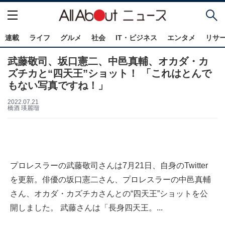
連載
ライフ
グルメ
社会
IT・ビジネス
エンタメ
リサ
武藤敬司、坂口憲二、中邑真輔、オカダ・カ
ズチカと“四天王”ショット！ 「これはとんで
もない写真ですね！」
2022.07.21
橋酒 瑛麗瑠
プロレスラーの武藤敬司さんは7月21日、自身のTwitter
を更新。俳優の坂口憲二さん、プロレスラーの中邑真輔
さん、オカダ・カズチカさんとの“四天王”ショットを公
開しました。 武藤さんは「長身四天王。...