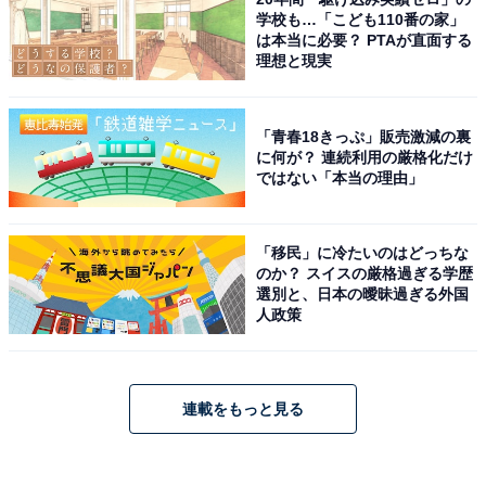
学校も…「こども110番の家」
は本当に必要？ PTAが直面する
理想と現実
「青春18きっぷ」販売激減の裏
に何が？ 連続利用の厳格化だけ
ではない「本当の理由」
「移民」に冷たいのはどっちな
のか？ スイスの厳格過ぎる学歴
選別と、日本の曖昧過ぎる外国
人政策
連載をもっと見る