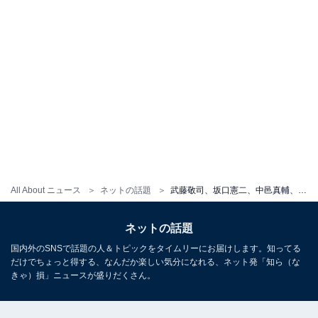
All About ニュース
ネットの話題
武藤敬司、坂口憲二、中邑真輔、オカダ・カズチカと“四天王”ショット！ 「これはとんでもない写真ですね！」
ネットの話題
国内外のSNSで話題の人＆トピックをタイムリーにお届けします。知ってる
だけでちょっと得する、なんだか楽しい気分になれる、ネット発「知ら（な
きゃ）損」ニュースが盛りだくさん。