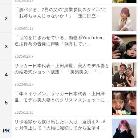
2025/02/17
「脳バグる」2児の父の“授業参観スタイル”に
「お姉ちゃんじゃないか！」「逆に目立...
2
2026/05/13
「世間をにぎわせている」動物系YouTuber、
違法行為の告発に声明「飼育してい...
3
2025/02/07
サッカー日本代表・上田綺世、美人モデル妻と
の結婚式ショット披露！ 「美男美女」「...
4
2023/06/27
「年々イケメン」サッカー日本代表・上田綺
世、モデル美人妻とのクリスマスショットに...
5
2025/12/26
リボ地獄から抜け出したい人は、返済を3～6
ヶ月停止して『大幅に減額してから返済す...
PR