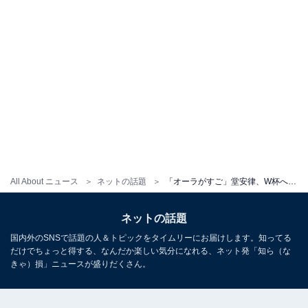
All About ニュース
ネットの話題
「オーラがすご」堂安律、W杯へ出発！ スーツ姿で高級バッグ持つイケメンショット公開「ぶちかましたれ」
ネットの話題
国内外のSNSで話題の人＆トピックをタイムリーにお届けします。知ってる
だけでちょっと得する、なんだか楽しい気分になれる、ネット発「知ら（な
きゃ）損」ニュースが盛りだくさん。