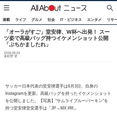
連載
ライフ
グルメ
社会
IT・ビジネス
エンタメ
リサ
「オーラがすご」堂安律、W杯へ出発！ スー
ツ姿で高級バッグ持つイケメンショット公開
「ぶちかましたれ」
2026.06.04
多町野 望
サッカー日本代表の堂安律選手は6月3日、自身の
Instagramを更新。高級バッグを持ったイケメンショット
を公開しました。【写真】“サムライブルーバーキン”を
持つ堂安律堂安選手は「JP→MX #fif...