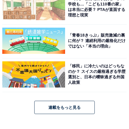
学校も…「こども110番の家」
は本当に必要？ PTAが直面する
理想と現実
「青春18きっぷ」販売激減の裏
に何が？ 連続利用の厳格化だけ
ではない「本当の理由」
「移民」に冷たいのはどっちな
のか？ スイスの厳格過ぎる学歴
選別と、日本の曖昧過ぎる外国
人政策
連載をもっと見る