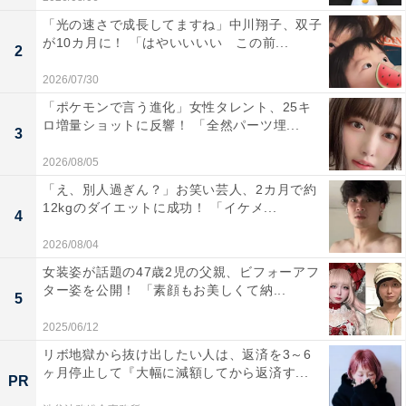
「光の速さで成長してますね」中川翔子、双子
が10カ月に！ 「はやいいいい この前...
2
2026/07/30
「ポケモンで言う進化」女性タレント、25キ
ロ増量ショットに反響！ 「全然パーツ埋...
3
2026/08/05
「え、別人過ぎん？」お笑い芸人、2カ月で約
12kgのダイエットに成功！ 「イケメ...
4
2026/08/04
女装姿が話題の47歳2児の父親、ビフォーアフ
ター姿を公開！ 「素顔もお美しくて納...
5
2025/06/12
リボ地獄から抜け出したい人は、返済を3～6
ヶ月停止して『大幅に減額してから返済す...
PR