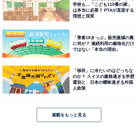
学校も…「こども110番の家」
は本当に必要？ PTAが直面する
理想と現実
「青春18きっぷ」販売激減の裏
に何が？ 連続利用の厳格化だけ
ではない「本当の理由」
「移民」に冷たいのはどっちな
のか？ スイスの厳格過ぎる学歴
選別と、日本の曖昧過ぎる外国
人政策
連載をもっと見る