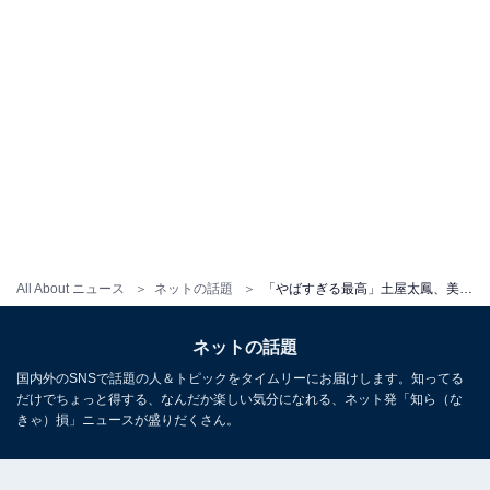
All About ニュース
ネットの話題
「やばすぎる最高」土屋太鳳、美しいドレス姿を披露！ 「妖精さんみたい」「衣装も髪形もめっちゃ可愛い」
ネットの話題
国内外のSNSで話題の人＆トピックをタイムリーにお届けします。知ってる
だけでちょっと得する、なんだか楽しい気分になれる、ネット発「知ら（な
きゃ）損」ニュースが盛りだくさん。