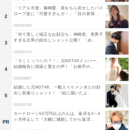
「リアル天使」篠崎愛、肩をちら見せしたバス
ローブ姿に「可愛すぎんぞ～」「目の表情...
2
2023/03/03
「何て美しく端正なお顔立ち」神崎恵、美男子
すぎる次男の顔出しショット公開！ 「め...
3
2025/01/14
「そこくっつくの？！」元NGT48メンバー、
結婚報告に祝福と驚きの声！「お相手の...
4
2026/08/07
結婚した元NGT48、一般人イケメン夫との顔
出し前撮りショット！ 「絵に描いたよ...
5
2024/07/30
カードローン50万円以上の人は、返済を3～6
ヶ月停止して『大幅に減額してから返済...
PR