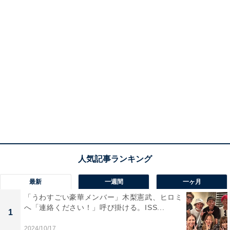
最新
一週間
一ヶ月
「うわすごい豪華メンバー」木梨憲武、ヒロミ
へ「連絡ください！」呼び掛ける。ISS...
1
2024/10/17