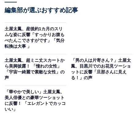
編集部が選ぶおすすめ記事
土屋太鳳、産後約1カ月のスリ
ムな姿に反響「すっかりお腹も
ぺたんこでさすがです」「気分
転換は大事 」
土屋太鳳、超ミニ丈スカートか
「男の人は片寄さん？」土屋太
ら美脚披露！ 「憧れの女性」
鳳、目黒川でのお花見ツーショ
「宇宙一綺麗で素敵な女性」の
ットに反響「旦那さんに見え
声
る！」の声
「華やかで美しい」土屋太鳳、
美人俳優との豪華ツーショット
に反響！ 「エレガントでカッコ
いい」