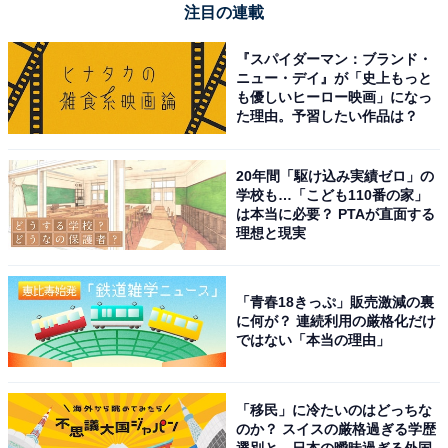
注目の連載
ファー」が特別価格で登場中【6月3日】
『スパイダーマン：ブランド・
ニュー・デイ』が「史上もっと
も優しいヒーロー映画」になっ
た理由。予習したい作品は？
20年間「駆け込み実績ゼロ」の
学校も…「こども110番の家」
は本当に必要？ PTAが直面する
理想と現実
「青春18きっぷ」販売激減の裏
に何が？ 連続利用の厳格化だけ
ではない「本当の理由」
【今日チェックしたい】Beatsの人気商品5選
「移民」に冷たいのはどっちな
のか？ スイスの厳格過ぎる学歴
選別と、日本の曖昧過ぎる外国