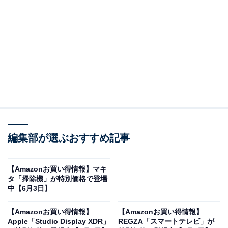
※以下のセール情報は6月5日17時45分現在のものです。
値段の変更、売り切れの場合もあります。
この記事の執筆者：
All About ニュース お買
いもの部
編集部が選ぶおすすめ記事
Amazonのセール商品から売れ筋ランキングまで、毎日のお買いも
のがもっと楽しく、もっとお得になる情報をお届け。編集部員によ
る独自レビューなど、ここでしか手に入らない情報も満載です。
...続きを読む
【Amazonお買い得情報】マキ
タ「掃除機」が特別価格で登場
※本記事で紹介している商品の購入やサービスの利用により、売上の一部が
中【6月3日】
オールアバウトに還元されることがあります。
【Amazonお買い得情報】
【Amazonお買い得情報】
Beatsの「ワイヤレスヘッドホン」が限定価格
Apple「Studio Display XDR」
REGZA「スマートテレビ」が