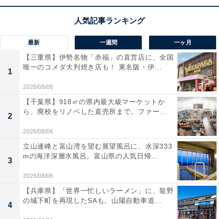
空間オーディオ
による圧倒的な没入感と、
最大50時間持
続するロングバッテリー
が魅力のヘッドホン。Appleと
Androidの両方に対応し、10分の充電で最大5時間再生で
最新
一週間
一ヶ月
きるのも頼もしいですね！
【三重県】伊勢名物「赤福」の直営店に、全国
唯一のコメダ大判焼き店も！ 東名阪・伊...
1
コンパクトに折りたためる設計
で持ち運びやすく、ソフ
2026/08/06
トなイヤークッションが1日中快適な着け心地を叶えて
【千葉県】918㎡の県内最大級マーケットか
くれます。
ら、廃校をリノベした直売所まで。ファー...
2
Beatsのワイヤレスヘッドホン「Solo 4」の口コミ
2026/08/06
は？
立山連峰と富山湾を望む展望風呂に、水深333
mの海洋深層水風呂。富山県の人気日帰...
3
Beatsのワイヤレスヘッドホン「Solo 4」には以下のよう
な口コミが寄せられています。
2026/08/06
【兵庫県】「世界一忙しいラーメン」に、龍野
の城下町を再現したSAも。山陽自動車道...
驚くほどバッテリーが長持ちするので毎日の通勤で
4
も充電の手間がありません