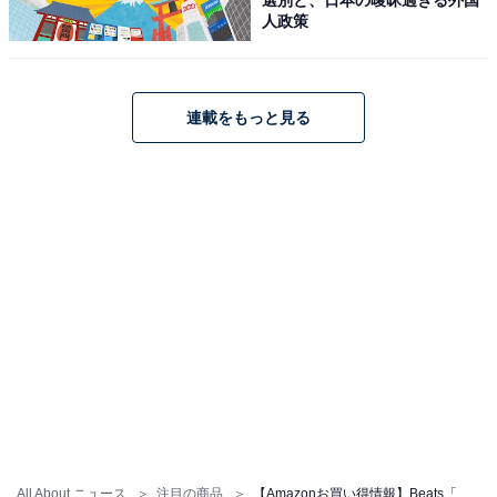
Beats「Studio Pro」
人政策
連載をもっと見る
Beats Studio Pro - ワイヤレス Bluetooth ノイズキャン
セリングヘッドフォン - パーソナライズされた空間オーデ
ィオ、USB-C ロスレスオーディオ、Appleおよび
Androidデバイスとの互換性、最大40時間の再生時間 - サ
ンドストーン
Amazonで見る
Beats「Powerbeats Fit」
All About ニュース
注目の商品
【Amazonお買い得情報】Beats「ワイヤレスヘッドホン」が特別価格で登場中【6月5日】