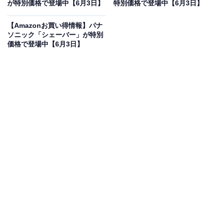
に！ 17％オフで登場
が特別価格で登場中【6月3日】
特別価格で登場中【6月3日】
【Amazonお買い得情報】パナ
ソニック「シェーバー」が特別
価格で登場中【6月3日】
Beats Solo 4 - ワイヤレスBluetoothオンイヤーヘッドフ
ォン、Apple & Android互換、バッテリー寿命最大50時間
- クラウドピンク
Amazonで見る
Beatsのワイヤレスヘッドホン「Solo 4」は現在17％オ
フの特別価格・税込2万7091円で販売中です。
この商品のおすすめポイントは？