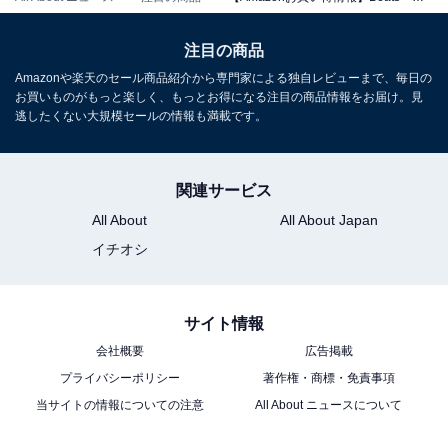
注目の商品
Amazonや楽天のセール商品紹介から専門家による独自レビューまで、毎日の
お買いものがもっと楽しく、もっとお得になる注目の商品情報をお届け。見
逃したくない大規模セールの情報も満載です。
Beats - Powerbeats Fit - ワイヤレスノイズキャンセリン
グイヤフォン、安定した着け心地のワークアウトイヤフォ
ン、IPX4、充電ケース使用で最大30時間持続するバッテ
関連サービス
リー、AppleとAndroidに対応 - スパークオレンジ
All About
All About Japan
Amazonで見る
イチオシ
Beats「Solo Buds」
サイト情報
会社概要
広告掲載
プライバシーポリシー
著作権・商標・免責事項
当サイトの情報についての注意
All About ニュースについて