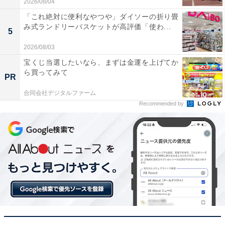
2026/08/04
「これ絶対に便利なやつや」ダイソーの折り畳
み式ランドリーバスケットが高評価「使わ...
5
クッションがとても柔らかく長時間着用していても
2026/08/03
耳が痛くならず快適です
宝くじ当選したいなら、まずは金運を上げてか
ら買ってみて
PR
合同会社デジタルファーム
音がクリアでバランスが良く立体音響の臨場感が素
Recommended by
晴らしいです
外出先でもお気に入りの音楽にじっくり没入したい人
や、充電の手間を減らして身軽にヘッドホンを使いたい
人には、おすすめの商品といえそうです。
あわせて読みたい
【Amazonお買い得情報】ヤマハ「サブウー