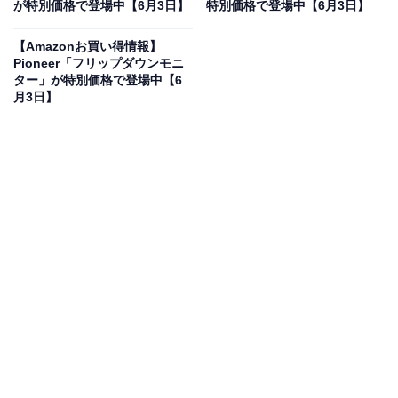
が特別価格で登場中【6月3日】
特別価格で登場中【6月3日】
Beats Studio Buds +| ワイヤレスノイズキャンセリング
イヤフォン - AppleデバイスとAndroidデバイスで互換性
【Amazonお買い得情報】
が向上、内蔵マイク、耐汗仕様Bluetoothイヤフォン、空
Pioneer「フリップダウンモニ
間オーディオ - ブラック/ゴールド
ター」が特別価格で登場中【6
Amazonで見る
月3日】
Beatsのワイヤレスイヤホン「Studio Buds +」は現在
24％オフの特別価格・税込1万8882円販売中です。
この商品のおすすめポイントは？
独自プラットフォームによるパワフルな音と、空間オー
ディオの臨場感が魅力です。強力なノイズキャンセリン
グ機能で、周囲の雑音を気にせず音楽に没頭できます。
片耳わずか5gの軽量設計に加え、4サイズのイヤーチッ
プでフィット感も抜群！ ケース併用で最大36時間再生で
き、5分の急速充電で1時間使えるのも頼もしいですね。