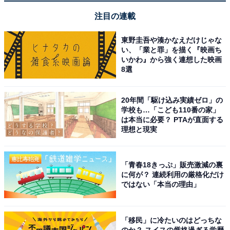
注目の連載
Beats Solo Buds Bluetoothワイヤレスイヤフォン - 最
東野圭吾や湊かなえだけじゃな
大18時間の再生時間、AppleとAndroidで互換性、内蔵マ
い、「業と罪」を描く『映画ち
イク - トランスペアレントレッド
いかわ』から強く連想した映画
8選
Amazonで見る
20年間「駆け込み実績ゼロ」の
学校も…「こども110番の家」
Beats「Powerbeats Fit」
は本当に必要？ PTAが直面する
理想と現実
「青春18きっぷ」販売激減の裏
に何が？ 連続利用の厳格化だけ
ではない「本当の理由」
Beats - Powerbeats Fit - ワイヤレスノイズキャンセリン
「移民」に冷たいのはどっちな
グイヤフォン、安定した着け心地のワークアウトイヤフォ
のか？ スイスの厳格過ぎる学歴