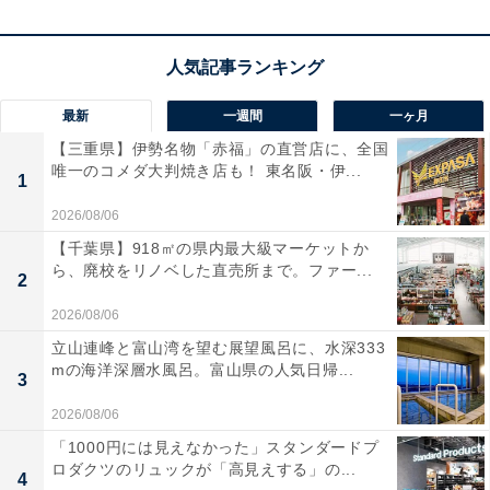
AppleとAndroid双方でワンタッチペアリングが可能で
す。
ユーザーからは「音が良くデザインも最高」と絶賛され
最新
一週間
一ヶ月
ています。一方で、「ワイヤレス充電に非対応なのが惜
【三重県】伊勢名物「赤福」の直営店に、全国
しい」という声も。OSを問わずスタイリッシュに上質な
唯一のコメダ大判焼き店も！ 東名阪・伊...
1
音楽を楽しみたい人は、購入を検討してみてもよいかも
2026/08/06
しれません。
【千葉県】918㎡の県内最大級マーケットか
ら、廃校をリノベした直売所まで。ファー...
2
あわせて読みたい
2026/08/06
【Amazonお買い得情報】マーシャル
「Bluetoothスピーカー」が特別価格で登場
立山連峰と富山湾を望む展望風呂に、水深333
中【6月2日】
mの海洋深層水風呂。富山県の人気日帰...
3
2026/08/06
「1000円には見えなかった」スタンダードプ
ロダクツのリュックが「高見えする」の...
4