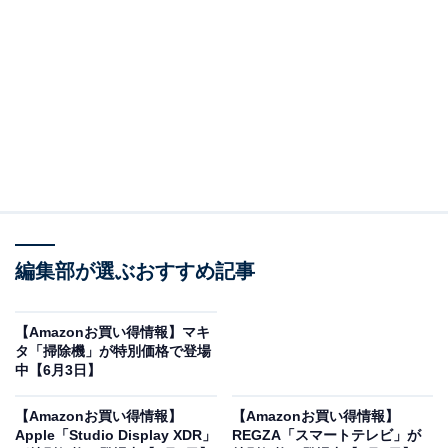
※以下のセール情報は6月4日15時30分現在のものです。
値段の変更、売り切れの場合もあります。
※本記事で紹介している商品の購入やサービスの利用により、売上の一部が
オールアバウトに還元されることがあります。
Beatsの「ワイヤレスイヤホン」が限定価格に！
24％オフで登場
編集部が選ぶおすすめ記事
【Amazonお買い得情報】マキ
タ「掃除機」が特別価格で登場
中【6月3日】
【Amazonお買い得情報】
【Amazonお買い得情報】
Apple「Studio Display XDR」
REGZA「スマートテレビ」が