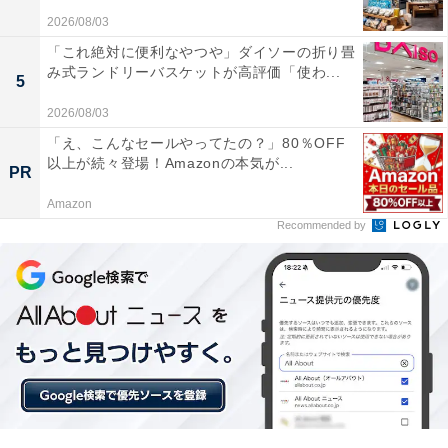
2026/08/03
「これ絶対に便利なやつや」ダイソーの折り畳
み式ランドリーバスケットが高評価「使わ...
5
2026/08/03
「え、こんなセールやってたの？」80％OFF
以上が続々登場！Amazonの本気が...
PR
Amazon
Recommended by
【今日チェックしたい】Beatsの人気商品5選
Beats「Solo Buds」