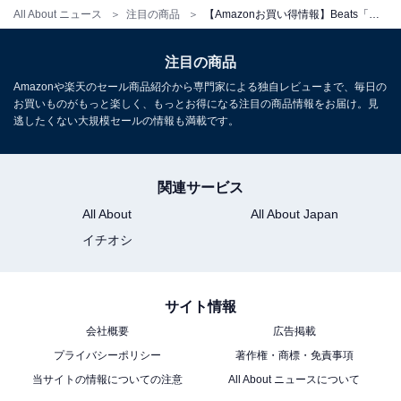
All About ニュース
注目の商品
【Amazonお買い得情報】Beats「ワイヤレスイヤホン」が特別価格で登場中【6月4日】
Beats「Powerbeats Pro」
注目の商品
Amazonや楽天のセール商品紹介から専門家による独自レビューまで、毎日の
お買いものがもっと楽しく、もっとお得になる注目の商品情報をお届け。見
逃したくない大規模セールの情報も満載です。
関連サービス
Beats Powerbeats Pro 完全ワイヤレスイヤホン -Apple
All About
All About Japan
H1ヘッドフォンチップ、Class 1 Bluetooth、最長9時間
イチオシ
の再生時間、耐汗仕様のイヤーバッド - ブラック
Amazonで見る
サイト情報
会社概要
広告掲載
Beats「Flex」
プライバシーポリシー
著作権・商標・免責事項
当サイトの情報についての注意
All About ニュースについて