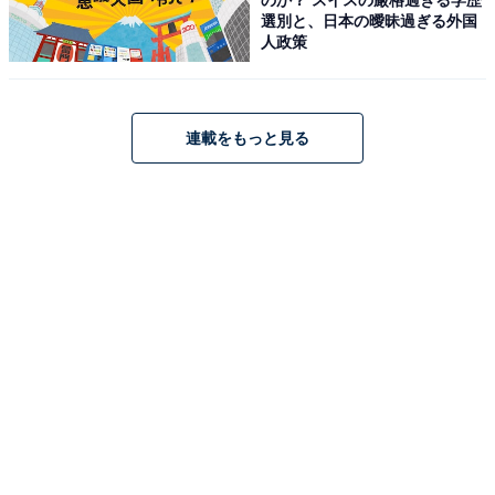
ン、IPX4、充電ケース使用で最大30時間持続するバッテ
選別と、日本の曖昧過ぎる外国
リー、AppleとAndroidに対応 - ジェットブラック
人政策
Amazonで見る
連載をもっと見る
Beats「Powerbeats Pro 2」
Beats Powerbeats Pro 2 ワイヤレスイヤホン - アクティ
ブノイズキャンセリング, Apple H2, IPX4耐汗耐水, 最大
45時間の再生時間(ワイヤレス充電対応を使用した場合),
AppleとAndroidに対応 - クイックサンド
Amazonで見る