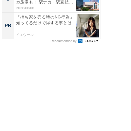
カ足湯も！ 駅ナカ・駅直結
層水風
ス...
帰...
2026/08/08
2026/08/0
「持ち家を売る時のNG行為」
「持ち家
知ってるだけで得する事とは
知って
PR
PR
イエウール
イエウー
Recommended by