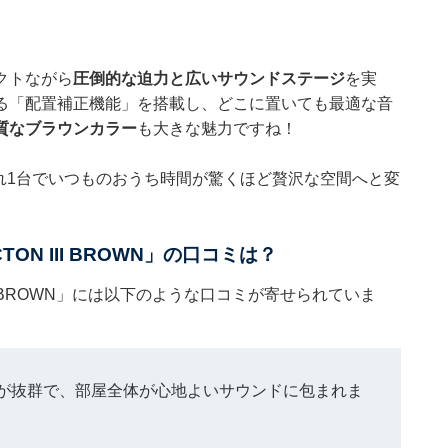
クトながら
圧倒的な迫力と広いサウンドステージ
を実
る「配置補正機能」を搭載し、どこに置いても最適な音
質なブラウンカラー
も大きな魅力ですね！
ーズ。これ1台でいつものおうち時間が驚くほど贅沢な空間へと変
TON III BROWN」の口コミは？
 III BROWN」には以下のような口コミが寄せられていま
が抜群で、部屋全体が心地よいサウンドに包まれま