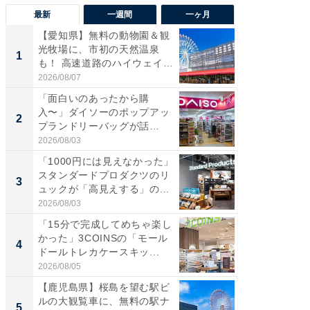
最新
一週間
一ヶ月
【愛知県】無料の動物園＆観
【兵庫
光牧場に、市初の天然温泉
ーメン
1
1
も！ 高速道路のハイウェイオ
再現した
ア...
道...
2026/08/07
2026/08/0
「面白いのあったから購
【三重
入〜」ダイソーのポップアッ
の直営
2
2
プランドリーバッグが話
ダ大判焼
題。“さま...
伊...
2026/08/03
2026/08/0
「1000円には見えなかった」
【千葉県
スタンダードプロダクツのリ
級マー
3
3
ュックが「高見えする」の...
ノベし
ー...
2026/08/03
2026/08/0
「15分で完成してめちゃ楽し
「100
かった」3COINSの「モール
スタン
4
4
ドールトレカケースキッ...
ュックが
2026/08/05
2026/08/0
【鹿児島県】桜島を望む駅ビ
立山連
ルの大観覧車に、無料の駅ナ
風呂に、
5
5