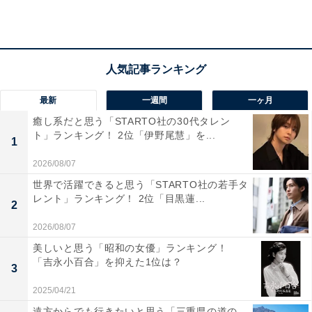
「入籍していると思っていたので、びっくりです」
(40代女性／青森県)
最新
一週間
一ヶ月
「相手が亡くなったという報道で事実婚のことも知
癒し系だと思う「STARTO社の30代タレン
ったので、二重に驚きました」(30代女性／静岡県)
ト」ランキング！ 2位「伊野尾慧」を...
1
2026/08/07
「公私ともにパートナーとして支え合っていた関係
世界で活躍できると思う「STARTO社の若手タ
レント」ランキング！ 2位「目黒蓮...
性がとても印象的で、事実婚を選択されていたこと
2
に驚いたから」(30代女性／長崎県)
2026/08/07
美しいと思う「昭和の女優」ランキング！
「吉永小百合」を抑えた1位は？
3
2025/04/21
遠方からでも行きたいと思う「三重県の道の