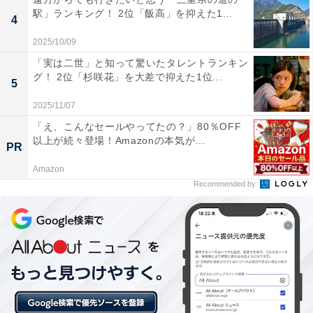
駅」ランキング！ 2位「飯高」を抑えた1...
4
2025/10/09
「実は二世」と知って驚いたタレントランキン
グ！ 2位「杉咲花」を大差で抑えた1位...
5
2025/11/07
「え、こんなセールやってたの？」80％OFF
以上が続々登場！Amazonの本気が...
PR
Amazon
Recommended by
1位：沢尻エリカ／72票