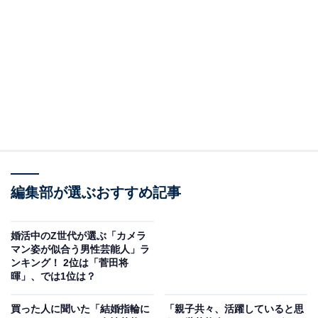
2位：吉田美和／63票
編集部が選ぶおすすめ記事
婚活中のZ世代が選ぶ「カメラ
マン姿が似合う男性芸能人」ラ
View this post on Instagram
ンキング！ 2位は「菅田将
暉」、では1位は？
買った人に聞いた「結婚指輪に
「親子共々、活躍していると思