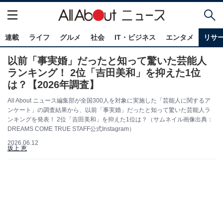
連載
ライフ
グルメ
社会
IT・ビジネス
エンタメ
リサ
以前「事実婚」だったと知って驚いた芸能人
ランキング！ 2位「吉田美和」を抑えた1位
は？【2026年調査】
All About ニュース編集部が全国300人を対象に実施した「芸能人に関するア
ンケート」の調査結果から、以前「事実婚」だったと知って驚いた芸能人ラ
ンキングを発表！ 2位「吉田美和」を抑えた1位は？（サムネイル画像出典：
DREAMS COME TRUE STAFF公式Instagram）
2026.06.12
坂上 恵