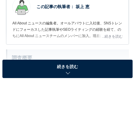
この記事の執筆者：
坂上 恵
All About ニュースの編集者。オールアバウトに入社後、SNSトレン
ドにフォーカスした記事執筆やSEOライティングの経験を経て、の
ちにAll About ニュースチームのメンバーに加入。現在は旅行・カル
...続きを読む
チャー・エンタメなどを中心に企画編集を担当。東京都出身。居酒
屋巡りとスポーツ観戦が生きがい。
調査概要
続きを読む
調査期間：2026年5月29日
調査方法：インターネット調査
調査対象：全国20〜70代の男性300人
※本調査は全国300人を対象に実施したもので、結
果は回答者の意見を集計したものであり、全体の意
見を断定的に示すものではありません