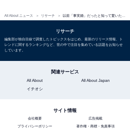
女性／山梨県)
All About ニュース
リサーチ
以前「事実婚」だったと知って驚いた芸能人ランキング！ 2位「吉田美和」を抑えた1位は？【2026年調査】
「入籍していると思っていた」(30代女性／兵庫県)
リサーチ
編集部が独自目線で調査したトピックスをはじめ、最新のリリース情報、ト
レンドに関するランキングなど、世の中で注目を集めている話題をお知らせ
しています。
※回答者からのコメントは原文ママです
※記事内容は執筆時点のものです。最新の内容をご確認
関連サービス
ください
All About
All About Japan
イチオシ
次ページ
10位までのランキング結果を見る
サイト情報
会社概要
広告掲載
プライバシーポリシー
著作権・商標・免責事項