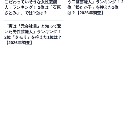
こだわっていそうな女性芸能
う二世芸能人」ランキング！ 2
人」ランキング！ 2位は「石原
位「松たか子」を抑えた1位
さとみ」、では1位は？
は？【2026年調査】
「実は『元会社員』と知って驚
いた男性芸能人」ランキング！
2位「タモリ」を抑えた1位は？
【2026年調査】
2位にランクインしたのは、音楽グループ「DREAMS
COME TRUE」のボーカル・吉田美和さんです 。吉田さ
んは2004年に映像ディレクターの男性と籍を入れない
「事実婚」というパートナーシップを選択し、当時の世
間に新しい家族のあり方として大きな一石を投じました
。現在の夫とは法律婚であるため、かつての意志の強い
先駆的な選択を初めて知ったという人々から多くの驚き
の声が集まりました 。
回答者コメント