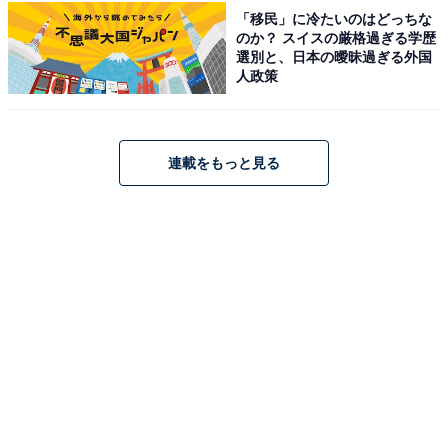
ットルの涙』（フジテレビ系）での涙を誘う演技でブレ
「移民」に冷たいのはどっちな
のか？ スイスの厳格過ぎる学歴
イクし、映画『ヘルタースケルター』では圧巻の演技力
選別と、日本の曖昧過ぎる外国
を見せるなど、常に芸能界の第一線で強烈な存在感を放
人政策
ってきました。過去には電撃的な結婚・離婚でも大きな
話題となりましたが、その後、事実婚関係にあったこと
を知らなかったという声も多く、今回のランキングでは
連載をもっと見る
最も大きな驚きを集める結果となりました。
回答者コメント
「結婚が話題になっていたけど、そのときに事実婚
だとは言われてなかった記憶があったので驚きまし
た」(20代女性／宮崎県)
「1人でも生きていけそうな感じがしていた」(20代