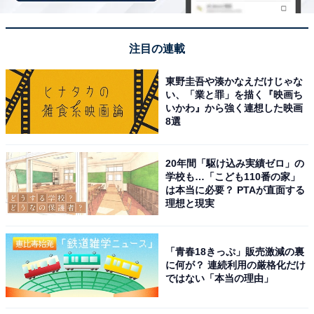
注目の連載
東野圭吾や湊かなえだけじゃな
い、「業と罪」を描く『映画ち
View this post on Instagram
いかわ』から強く連想した映画
8選
20年間「駆け込み実績ゼロ」の
学校も…「こども110番の家」
は本当に必要？ PTAが直面する
理想と現実
「青春18きっぷ」販売激減の裏
に何が？ 連続利用の厳格化だけ
ではない「本当の理由」
堂々の1位に選ばれたのは、多くのヒット作で高い評価
を受けてきた俳優の沢尻エリカさんです。ドラマ『1リ