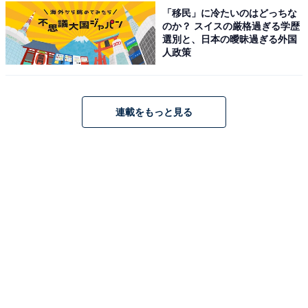
カー元日本代表でジュビロ磐田の初代監督を務めた長澤
「移民」に冷たいのはどっちな
のか？ スイスの厳格過ぎる学歴
和明さんですが、親の看板を感じさせない圧倒的な華と
選別と、日本の曖昧過ぎる外国
確かな演技力で、男女問わず多くのファンに愛されてい
人政策
ます。
回答者コメント
連載をもっと見る
「人が良く、悪いうわさを聞いたことがないため。
また二世であるにもかかわらず、親に頼るといった
ことをせずに活躍をしていらっしゃることから」
（20代女性／埼玉県）
「ドラマでよく見ていてファンだから」（30代男性
／埼玉県）