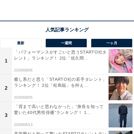
「親の力を前に出さず、実力勝負をしているから」
（40代女性／福岡県）
「音楽的センスがすごい」（40代女性／神奈川県）
最新
一週間
一ヶ月
「パフォーマンスがすごいと思うSTARTO社タ
レント」ランキング！ 2位「佐久間...
1
「歌が上手くて才能があり好きだから」（30代女性
2026/08/06
／石川県）
癒し系だと思う「STARTO社の若手タレント」
ランキング！ 2位「松島聡」を抑え...
2
2026/08/05
「背まで高いと思わなかった」“身長を知って
驚いた40代男性俳優”ランキング！ 1...
3
2026/06/13
高学歴だと知って驚いたSTARTOタレントラン