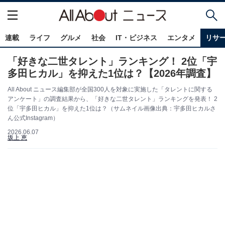
連載
ライフ
グルメ
社会
IT・ビジネス
エンタメ
リサ
「好きな二世タレント」ランキング！ 2位「宇
多田ヒカル」を抑えた1位は？【2026年調査】
All About ニュース編集部が全国300人を対象に実施した「タレントに関する
アンケート」の調査結果から、「好きな二世タレント」ランキングを発表！ 2
位「宇多田ヒカル」を抑えた1位は？（サムネイル画像出典：宇多田ヒカルさ
ん公式Instagram）
2026.06.07
坂上 恵