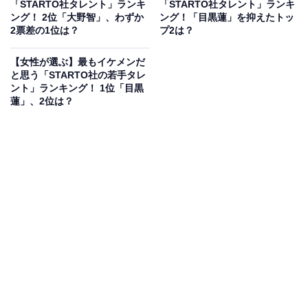
「STARTO社タレント」ランキ
「STARTO社タレント」ランキ
ング！ 2位「大野智」、わずか
ング！「目黒蓮」を抑えたトッ
2票差の1位は？
プ2は？
【女性が選ぶ】最もイケメンだ
と思う「STARTO社の若手タレ
2位にランクインしたのは、シンガーソングライターの
ント」ランキング！ 1位「目黒
宇多田ヒカルさんです。1998年に15歳でリリースしたデ
蓮」、2位は？
ビューシングル『Automatic/time will tell』がダブルミリ
オンを記録し、1stアルバム『First Love』は日本音楽史
上の最多セールス記録を樹立しました。音楽プロデュー
サーの宇多田照實さんと歌手の藤圭子さんという著名な
両親を持ちながらも、その類まれなる音楽センスと唯一
無二の歌声で、世界的なトップアーティストとして絶大
な支持を集めています。
回答者コメント