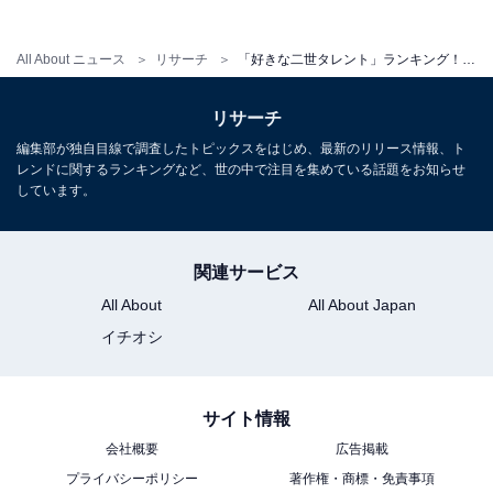
「長澤まさみさんは圧倒的なビジュアルに加え、演
All About ニュース
リサーチ
「好きな二世タレント」ランキング！ 2位「宇多田ヒカル」を抑えた1位は？【2026年調査】
技もとても上手。また、バラエティにたくさん出な
リサーチ
いことで女優 長澤まさみというイメージを長年保
編集部が独自目線で調査したトピックスをはじめ、最新のリリース情報、ト
っているのがとても素敵だと思います」（20代女性
レンドに関するランキングなど、世の中で注目を集めている話題をお知らせ
／千葉県）
しています。
関連サービス
※回答者からのコメントは原文ママです
All About
All About Japan
※記事内容は執筆時点のものです。最新の内容をご確認
イチオシ
ください
サイト情報
次ページ
9位までのランキング結果を見る
会社概要
広告掲載
プライバシーポリシー
著作権・商標・免責事項