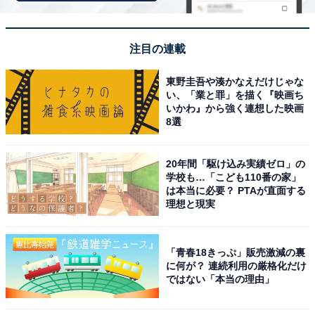
View this post on Instagram
注目の連載
東野圭吾や湊かなえだけじゃな
い、「業と罪」を描く『映画ち
いかわ』から強く連想した映画
8選
20年間「駆け込み実績ゼロ」の
学校も…「こども110番の家」
は本当に必要？ PTAが直面する
理想と現実
見事1位に輝いたのは、俳優の長澤まさみさんでした。
映画『世界の中心で、愛をさけぶ』で日本アカデミー賞
「青春18きっぷ」販売激減の裏
に何が？ 連続利用の厳格化だけ
最優秀助演女優賞を受賞したほか、近年も『キングダ
ではない「本当の理由」
ム』シリーズや『コンフィデンスマンJP』など数々の大
ヒット作で主演やヒロインを務めています。父親はサッ