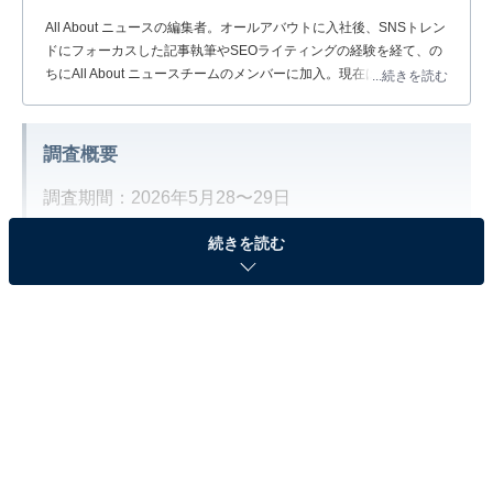
All About ニュースの編集者。オールアバウトに入社後、SNSトレン
ドにフォーカスした記事執筆やSEOライティングの経験を経て、の
ちにAll About ニュースチームのメンバーに加入。現在は旅行・カル
...続きを読む
チャー・エンタメなどを中心に企画編集を担当。東京都出身。居酒
屋巡りとスポーツ観戦が生きがい。
調査概要
調査期間：2026年5月28〜29日
調査方法：インターネット調査
続きを読む
調査対象：全国10〜70代の男女300人
※本調査は全国300人を対象に実施したもので、結
果は回答者の意見を集計したものであり、全体の意
見を断定的に示すものではありません
2位：宇多田ヒカル／58票