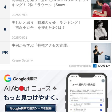
キング！ 2位「ラウール（Snow...
4
2025/07/13
美しいと思う「昭和の女優」ランキング！
「吉永小百合」を抑えた1位は？
5
2025/04/21
事例から学ぶ『特権アクセス管理』
1位：長澤まさみ／109票
PR
KeeperSecurity
Recommended by