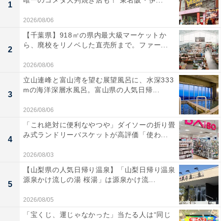
唯一のコメダ大判焼き店も！ 東名阪・伊...
1
2026/08/06
【千葉県】918㎡の県内最大級マーケットか
ら、廃校をリノベした直売所まで。ファー...
2
2026/08/06
立山連峰と富山湾を望む展望風呂に、水深333
mの海洋深層水風呂。富山県の人気日帰...
3
2026/08/06
「これ絶対に便利なやつや」ダイソーの折り畳
み式ランドリーバスケットが高評価「使わ...
4
2026/08/03
【山梨県の人気日帰り温泉】「山梨日帰り温泉
源泉かけ流しの湯 桜湯」は源泉かけ流...
5
2026/08/05
「宝くじ、運じゃなかった」当たる人は“同じ