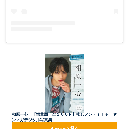
相原一心 【増量版 全１００Ｐ】推しメンＦｉｌｅ ヤ
ンマガデジタル写真集
Amazonで見る