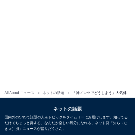
All About ニュース
ネットの話題
「神メンツでどうしよう」人気俳優、イケメン“兄貴”たちとディズニーへ！ 「全員ギャップありすぎ」
ネットの話題
国内外のSNSで話題の人＆トピックをタイムリーにお届けします。知ってる
だけでちょっと得する、なんだか楽しい気分になれる、ネット発「知ら（な
きゃ）損」ニュースが盛りだくさん。