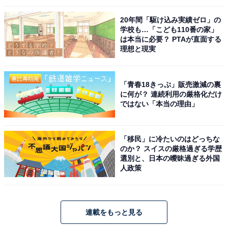
20年間「駆け込み実績ゼロ」の
学校も…「こども110番の家」
は本当に必要？ PTAが直面する
理想と現実
「青春18きっぷ」販売激減の裏
に何が？ 連続利用の厳格化だけ
ではない「本当の理由」
「移民」に冷たいのはどっちな
のか？ スイスの厳格過ぎる学歴
選別と、日本の曖昧過ぎる外国
人政策
連載をもっと見る