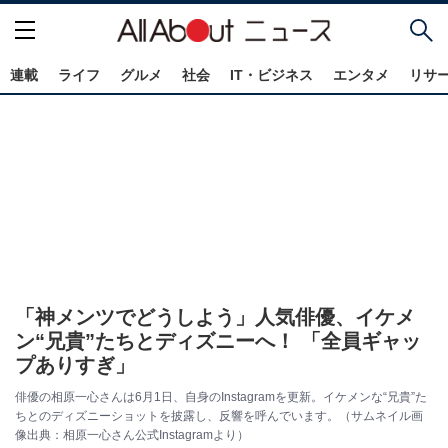
連載
ライフ
グルメ
社会
IT・ビジネス
エンタメ
リサ
「神メンツでどうしよう」人気俳優、イケメ
ン“兄貴”たちとディズニーへ！ 「全員ギャッ
プありすぎ」
俳優の相原一心さんは6月1日、自身のInstagramを更新。イケメンな“兄貴”た
ちとのディズニーショットを披露し、反響を呼んでいます。（サムネイル画
像出典：相原一心さん公式Instagramより）