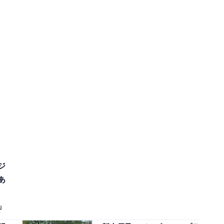
ジ
あ
」