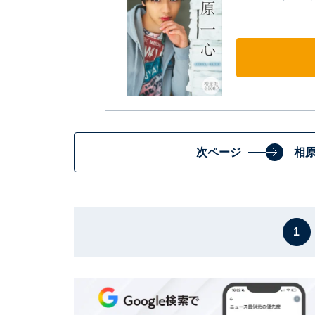
次ページ
相
1