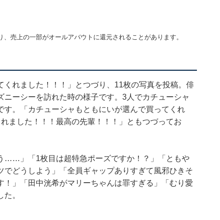
り、売上の一部がオールアバウトに還元されることがあります。
てくれました！！！」とつづり、11枚の写真を投稿。俳
ズニーシーを訪れた時の様子です。3人でカチューシャ
です。「カチューシャもともにいが選んで買ってくれ
くれました！！！最高の先輩！！！」ともつづってお
う……」「1枚目は超特急ポーズですか！？」「ともや
ツでどうしよう」「全員ギャップありすぎて風邪ひきそ
す！」「田中洸希がマリーちゃんは罪すぎる」「むり愛
した。