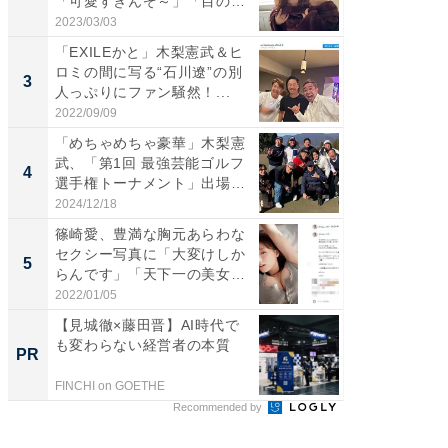
「可愛すぎんぞ～」「目の表
らのプレ
情...
愛...
2023/03/03
2026/08/0
「EXILEかと」木梨憲武＆ヒ
「脚が
ロミの間に写る“石川遼”の別
横川尚
3
3
人っぷりにファン騒然！...
ムキな姿
刃...
2022/09/09
2026/08/0
「めちゃめちゃ豪華」木梨憲
「え、
武、「第1回 最強芸能ゴルフ
芸人、2
4
4
選手権トーナメント」出場
エットに
メ...
2024/12/18
2026/08/0
篠崎愛、豊満な胸元あらわな
「脳がバ
セクシー写真に「大変けしか
装姿が話
5
5
らんです」「天下一の美女で
のお父さ
す...
2022/01/05
2026/08/0
【見城徹×藤田晋】AI時代で
【見城徹
も変わらない経営者の本質
も変わ
PR
PR
FINCHI on GOETHE
FINCHI o
Recommended by