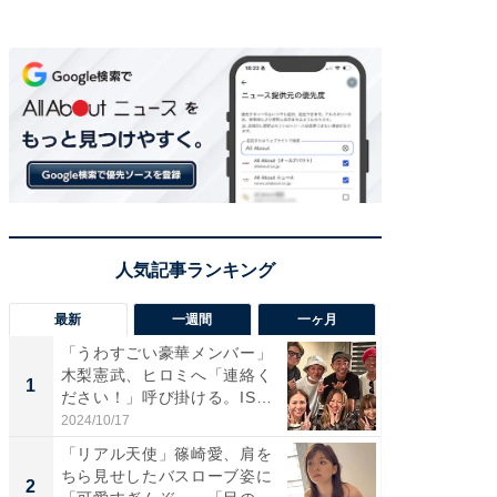
最新
一週間
一ヶ月
「うわすごい豪華メンバー」
「さす
木梨憲武、ヒロミへ「連絡く
は」高
1
1
ださい！」呼び掛ける。IS
災地を
S...
「カ...
2024/10/17
2026/08/0
「リアル天使」篠崎愛、肩を
「女の
ちら見せしたバスローブ姿に
介、バ
2
2