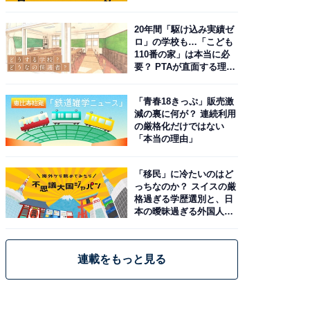
由。予習したい作品は？
20年間「駆け込み実績ゼ
ロ」の学校も…「こども
110番の家」は本当に必
要？ PTAが直面する理想
と現実
「青春18きっぷ」販売激
減の裏に何が？ 連続利用
の厳格化だけではない
「本当の理由」
「移民」に冷たいのはど
っちなのか？ スイスの厳
格過ぎる学歴選別と、日
本の曖昧過ぎる外国人政
策
連載をもっと見る