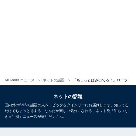
All About ニュース
ネットの話題
「ちょっとはみ出てるよ」ローラ、圧巻スタイル際立つ水着姿を披露！「超サービスショット」「えぐい」
ネットの話題
国内外のSNSで話題の人＆トピックをタイムリーにお届けします。知ってる
だけでちょっと得する、なんだか楽しい気分になれる、ネット発「知ら（な
きゃ）損」ニュースが盛りだくさん。