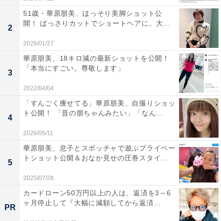
51歳・華原朋美、ほっそり美脚ショット公
開！ ばっさりカットでショートヘアに。大...
2
2026/01/27
華原朋美、18キロ減の最新ショットを公開！
「本当にすごい。尊敬します」
3
2022/04/04
「すんごく痩せてる」華原朋美、自撮りショッ
ト公開！ 「昔の朋ちゃんみたい」「なん...
4
2026/05/11
華原朋美、息子とスポッチャで遊ぶプライベー
トショット公開＆おなか見せの圧巻スタイ...
5
2025/07/28
カードローン50万円以上の人は、返済を3～6
ヶ月停止して『大幅に減額してから返済...
PR