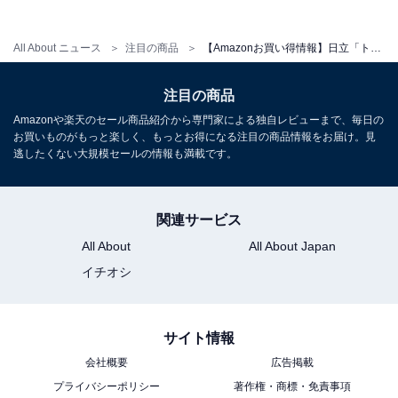
日立 コンベクション オーブントースター HMO-F200 W
All About ニュース
注目の商品
【Amazonお買い得情報】日立「トースターレンジ」が特別価格で登場中【6月2日】
ホワイト 1,300W 食パン 4枚焼き 遠赤ヒーター 熱風対流
調理 ノンフライ調理 簡単操作 お手入れ簡単 新生活 一人
暮らし 二人暮らし
注目の商品
Amazonで見る
Amazonや楽天のセール商品紹介から専門家による独自レビューまで、毎日の
お買いものがもっと楽しく、もっとお得になる注目の商品情報をお届け。見
逃したくない大規模セールの情報も満載です。
日立「MRO-S8C K」
関連サービス
All About
All About Japan
イチオシ
サイト情報
日立 過熱水蒸気 オーブンレンジ 大容量 31L MRO-S8C K
会社概要
広告掲載
ブラック 保証1年 お手入れ簡単 重量センサー 250℃1段式
プライバシーポリシー
著作権・商標・免責事項
ワイドオーブン ヘルシーシェフ