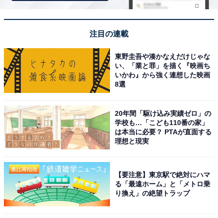
【今日チェックしたい】日立の人気商品5選
注目の連載
日立「MRO-HE4C W」
東野圭吾や湊かなえだけじゃな
い、「業と罪」を描く『映画ち
いかわ』から強く連想した映画
8選
20年間「駆け込み実績ゼロ」の
学校も…「こども110番の家」
は本当に必要？ PTAが直面する
理想と現実
日立 オーブンレンジ 22L MRO-HE4C W ホワイト フラッ
ト庫内 250℃オーブン1段
Amazonで見る
【要注意】東京駅で絶対にハマ
る「最遠ホーム」と「メトロ乗
り換え」の絶望トラップ
日立「MRO-F6C W」