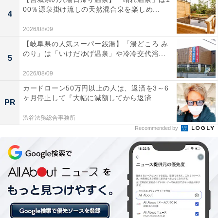
00％源泉掛け流しの天然混合泉を楽しめ...
4
2026/08/09
キッチンのスペースを有効活用したい人や、朝のトース
【岐阜県の人気スーパー銭湯】「湯どころ み
トにこだわりたい人には、おすすめの商品といえそうで
のり」は「いけだゆげ温泉」や冷冷交代浴...
5
す。
2026/08/09
カードローン50万円以上の人は、返済を3～6
ヶ月停止して『大幅に減額してから返済...
PR
渋谷法務総合事務所
Recommended by