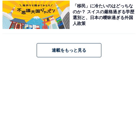
「移民」に冷たいのはどっちな
のか？ スイスの厳格過ぎる学歴
選別と、日本の曖昧過ぎる外国
人政策
連載をもっと見る
日立 オーブンレンジ 27L MRO-F6C W ホワイト 保証1年
お手入れ簡単 250℃1段式オーブン
Amazonで見る
日立「HMO-F200 W」