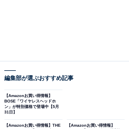
※以下のセール情報は6月2日15時30分現在のものです。
値段の変更、売り切れの場合もあります。
※本記事で紹介している商品の購入やサービスの利用により、売上の一部が
オールアバウトに還元されることがあります。
日立の「トースターレンジ」が限定価格に！ 37％
オフで登場
編集部が選ぶおすすめ記事
【Amazonお買い得情報】
BOSE「ワイヤレスヘッドホ
ン」が特別価格で登場中【5月
31日】
【Amazonお買い得情報】THE
【Amazonお買い得情報】