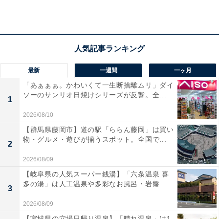
日立のトースターレンジ「MRT-F100 C」の口コミ
は？
日立のトースターレンジ「MRT-F100 C」には以下のよ
うな口コミが寄せられています。
最新
一週間
一ヶ月
家電が1台にまとまったおかげでキッチンがすっき
「あぁぁぁ。かわいくて一生断捨離ムリ」ダイ
ソーのサンリオ日焼けシリーズが反響。全...
り広く使えるようになりました
1
2026/08/10
【群馬県藤岡市】道の駅「ららん藤岡」は買い
物・グルメ・遊びが揃うスポット。全国で...
トーストが外はサクサク中はもちもちに焼けて毎朝
2
の食卓がハッピーになります
2026/08/09
【岐阜県の人気スーパー銭湯】「六条温泉 喜
多の湯」は人工温泉や多彩なお風呂・岩盤...
3
庫内がワイドで大きなお弁当もそのまま入りフラッ
2026/08/09
トなので掃除も楽ちんです
【宮城県の穴場日帰り温泉】「晴れ温泉」は1