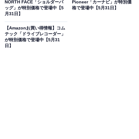
NORTH FACE「ショルダーバ
Pioneer「カーナビ」が特別価
日立 2in1トースターレンジ 15L MRT-F100 C アイボリー
ッグ」が特別価格で登場中【5
格で登場中【5月31日】
パン専用モード 単機能レンジ グリル調理 ワイド庫内
月31日】
1000W 温度調節4段階
Amazonで見る
【Amazonお買い得情報】コム
テック「ドライブレコーダー」
が特別価格で登場中【5月31
日】
日立のトースターレンジ「MRT-F100 C」は現在37％オ
フの特別価格・税込3万840円で販売中です。
この商品のおすすめポイントは？
レンジとトースターを1台に凝縮
し、キッチンの省スペ
ース化を叶えるトースターレンジです。
独自の「パン専
用モード」
を搭載しており、外はカリッと中はモチモチ
の極上トーストが楽しめます！ ワイドな庫内はフラット
でお手入れもしやすく、毎日の温めからグリル調理まで
これ1台でスマートに完結するのが嬉しいですね。