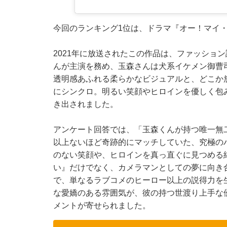
今回のランキング1位は、ドラマ『オー！マイ・
2021年に放送されたこの作品は、ファッショ
んが主演を務め、玉森さんは犬系イケメン御曹
透明感あふれる柔らかなビジュアルと、どこか
にシンクロ。明るい笑顔やヒロインを優しく包
き出されました。
アンケート回答では、「玉森くんが持つ唯一無
以上ないほど奇跡的にマッチしていた、究極の
のない笑顔や、ヒロインを真っ直ぐに見つめる
い』だけでなく、カメラマンとしての夢に向き
で、単なるラブコメのヒーロー以上の説得力を
な愛嬌のある雰囲気が、彼の持つ世渡り上手な
メントが寄せられました。