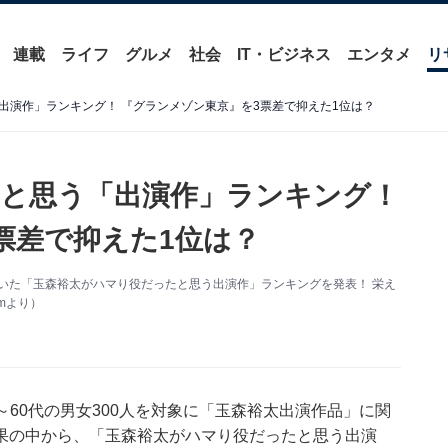
連載
ライフ
グルメ
社会
IT・ビジネス
エンタメ
リ
出演作」ランキング！ 『グランメゾン東京』を3票差で抑えた1位は？
と思う「出演作」ランキング！
票差で抑えた1位は？
0人に聞いた「玉森裕太がハマり役だったと思う出演作」ランキングを発表！ 栄え
mより）
の20～60代の男女300人を対象に「玉森裕太出演作品」に関
果の中から、「玉森裕太がハマり役だったと思う出演