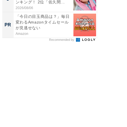
ンキング！ 2位「佐久間...
グ！ 2
2026/08/06
2026/08/0
「今日の目玉商品は？」毎日
「今日
変わるAmazonタイムセール
変わるA
PR
PR
が見逃せない
が見逃
Amazon
Amazon
Recommended by