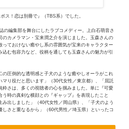
ボス！恋は別冊で』（TBS系）でした。
ン誌の編集部を舞台にしたラブコメディー。上白石萌音さ
司のカメラマン・宝来潤之介を演じました。玉森さんの
放っておけない癒やし系の雰囲気が宝来のキャラクター
み込む包容力など、役柄を通しても玉森さんの魅力が引
二の圧倒的な透明感と子犬のような癒やしオーラがこれ
ハマり役だと思います」（30代女性／東京都）、「屈託
純粋さは、多くの視聴者の心を掴みました。単に『可愛
合う時の真剣な横顔との『ギャップ』を表現したこと
生み出しました」（40代女性／岡山県）、「子犬のよう
優しさと重なるから」（60代男性／埼玉県）といったコ