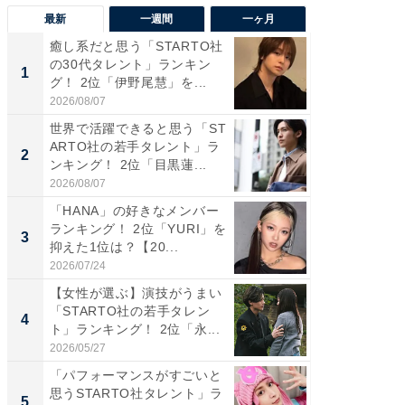
最新
一週間
一ヶ月
癒し系だと思う「STARTO社
癒し系だ
の30代タレント」ランキン
の若手
1
1
グ！ 2位「伊野尾慧」を...
グ！ 2
2026/08/07
2026/08/0
世界で活躍できると思う「ST
「パフ
ARTO社の若手タレント」ラ
思うST
2
2
ンキング！ 2位「目黒蓮...
ンキング
2026/08/07
2026/08/0
「HANA」の好きなメンバー
ギャップ
ランキング！ 2位「YURI」を
RTO社
3
3
抑えた1位は？【20...
キング！
2026/07/24
2026/08/0
【女性が選ぶ】演技がうまい
癒し系だ
「STARTO社の若手タレン
の30代
4
4
ト」ランキング！ 2位「永...
グ！ 2
2026/05/27
2026/08/0
「パフォーマンスがすごいと
「ファン
思うSTARTO社タレント」ラ
ARTO
5
5