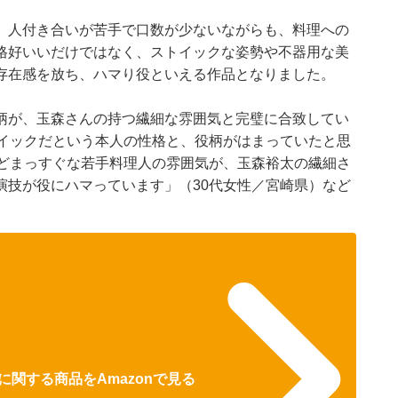
。人付き合いが苦手で口数が少ないながらも、料理への
格好いいだけではなく、ストイックな姿勢や不器用な美
存在感を放ち、ハマり役といえる作品となりました。
柄が、玉森さんの持つ繊細な雰囲気と完璧に合致してい
トイックだという本人の性格と、役柄がはまっていたと思
けどまっすぐな若手料理人の雰囲気が、玉森裕太の繊細さ
演技が役にハマっています」（30代女性／宮崎県）など
関する商品をAmazonで見る