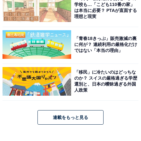
学校も…「こども110番の家」
は本当に必要？ PTAが直面する
理想と現実
「青春18きっぷ」販売激減の裏
に何が？ 連続利用の厳格化だけ
ではない「本当の理由」
「移民」に冷たいのはどっちな
のか？ スイスの厳格過ぎる学歴
選別と、日本の曖昧過ぎる外国
人政策
連載をもっと見る