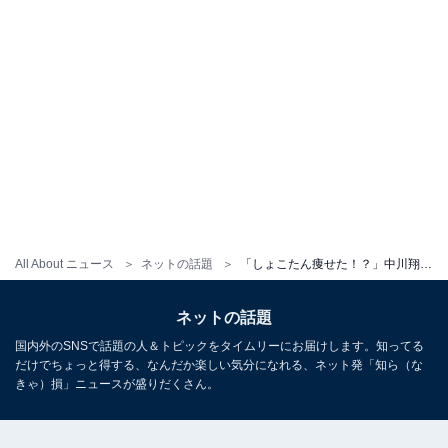
All About ニュース
ネットの話題
「しょこたん痩せた！？」中川翔子、親子スリーショット公開「大きくなってる！」「もうすっかり男の子だ」
ネットの話題
国内外のSNSで話題の人＆トピックをタイムリーにお届けします。知ってる
だけでちょっと得する、なんだか楽しい気分になれる、ネット発「知ら（な
きゃ）損」ニュースが盛りだくさん。