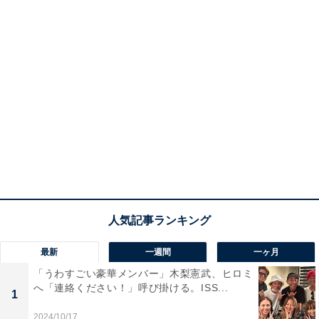
最新
一週間
一ヶ月
「うわすごい豪華メンバー」木梨憲武、ヒロミ
へ「連絡ください！」呼び掛ける。ISS...
1
2024/10/17