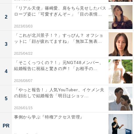
「リアル天使」篠崎愛、肩をちら見せしたバス
ローブ姿に「可愛すぎんぞ～」「目の表情...
2
2023/03/03
「これが北川景子！？」すっぴん？ オフショ
ットに「顔が疲れてますね」「無加工無表...
3
2025/04/22
「そこくっつくの？！」元NGT48メンバー、
結婚報告に祝福と驚きの声！「お相手の...
4
2026/08/07
「やっと報告！」人気YouTuber、イケメン夫
の顔出しで結婚報告「明日はショッ...
5
2026/01/15
事例から学ぶ『特権アクセス管理』
PR