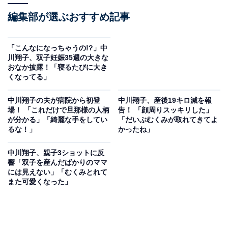
編集部が選ぶおすすめ記事
「こんなになっちゃうの!?」中
川翔子、双子妊娠35週の大きな
おなか披露！「寝るたびに大き
くなってる」
中川翔子の夫が病院から初登
中川翔子、産後19キロ減を報
場！ 「これだけで旦那様の人柄
告！ 「顔周りスッキリした」
が分かる」「綺麗な手をしてい
「だいぶむくみが取れてきてよ
るな！」
かったね」
中川翔子、親子3ショットに反
響「双子を産んだばかりのママ
には見えない」「むくみとれて
また可愛くなった」