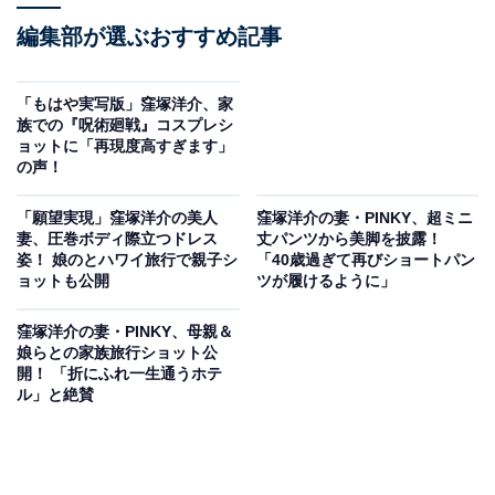
編集部が選ぶおすすめ記事
「もはや実写版」窪塚洋介、家
族での『呪術廻戦』コスプレシ
ョットに「再現度高すぎます」
の声！
「願望実現」窪塚洋介の美人
窪塚洋介の妻・PINKY、超ミニ
妻、圧巻ボディ際立つドレス
丈パンツから美脚を披露！
姿！ 娘のとハワイ旅行で親子シ
「40歳過ぎて再びショートパン
ョットも公開
ツが履けるように」
窪塚洋介の妻・PINKY、母親＆
娘らとの家族旅行ショット公
開！ 「折にふれ一生通うホテ
ル」と絶賛