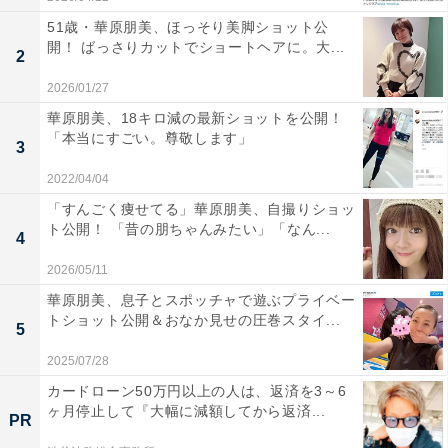
51歳・華原朋美、ほっそり美脚ショット公
開！ ばっさりカットでショートヘアに。大...
2
2026/01/27
華原朋美、18キロ減の最新ショットを公開！
「本当にすごい。尊敬します」
3
2022/04/04
「すんごく痩せてる」華原朋美、自撮りショッ
ト公開！ 「昔の朋ちゃんみたい」「なん...
4
2026/05/11
華原朋美、息子とスポッチャで遊ぶプライベー
トショット公開＆おなか見せの圧巻スタイ...
5
2025/07/28
カードローン50万円以上の人は、返済を3～6
ヶ月停止して『大幅に減額してから返済...
PR