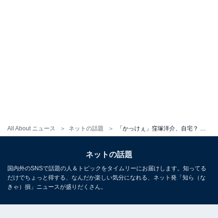
All About ニュース
ネットの話題
「かっけぇ」窪塚洋介、自宅？ での親子ショット公開！ 「お御足のお長い事！さすがお父様似ですね」
ネットの話題
国内外のSNSで話題の人＆トピックをタイムリーにお届けします。知ってる
だけでちょっと得する、なんだか楽しい気分になれる、ネット発「知ら（な
きゃ）損」ニュースが盛りだくさん。