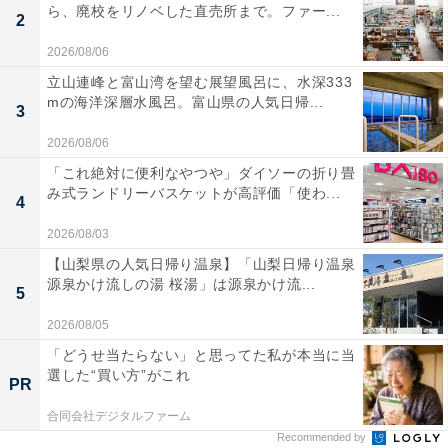
ら、廃校をリノベした直売所まで。ファー...
2
2026/08/06
立山連峰と富山湾を望む展望風呂に、水深333
mの海洋深層水風呂。富山県の人気日帰...
3
2026/08/06
「これ絶対に便利なやつや」ダイソーの折り畳
み式ランドリーバスケットが高評価「使わ...
4
2026/08/03
【山梨県の人気日帰り温泉】「山梨日帰り温泉
源泉かけ流しの湯 桜湯」は源泉かけ流...
5
2026/08/05
「どうせ当たらない」と思ってた私が本当に当
選した“買い方”がこれ
PR
合同会社デジタルファーム
Recommended by