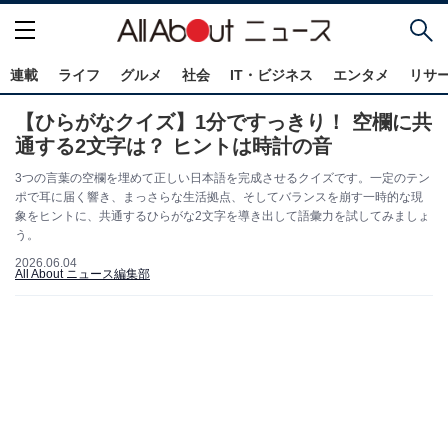
連載
ライフ
グルメ
社会
IT・ビジネス
エンタメ
リサ
【ひらがなクイズ】1分ですっきり！ 空欄に共
通する2文字は？ ヒントは時計の音
3つの言葉の空欄を埋めて正しい日本語を完成させるクイズです。一定のテン
ポで耳に届く響き、まっさらな生活拠点、そしてバランスを崩す一時的な現
象をヒントに、共通するひらがな2文字を導き出して語彙力を試してみましょ
う。
2026.06.04
All About ニュース編集部