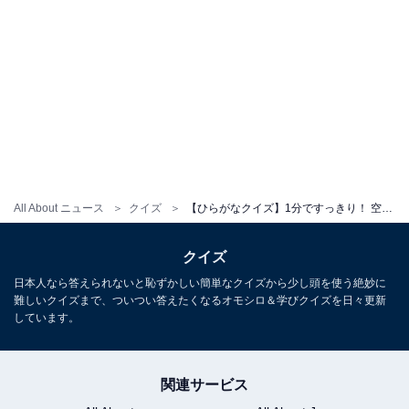
All About ニュース
クイズ
【ひらがなクイズ】1分ですっきり！ 空欄に共通する2文字は？ ヒントは時計の音
クイズ
日本人なら答えられないと恥ずかしい簡単なクイズから少し頭を使う絶妙に
難しいクイズまで、ついつい答えたくなるオモシロ＆学びクイズを日々更新
しています。
関連サービス