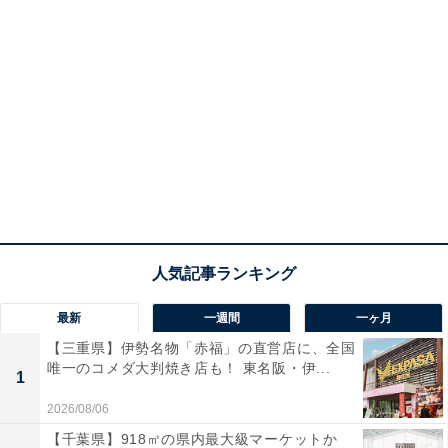
最新
一週間
一ヶ月
【三重県】伊勢名物「赤福」の直営店に、全国
唯一のコメダ大判焼き店も！ 東名阪・伊...
1
2026/08/06
【千葉県】918㎡の県内最大級マーケットか