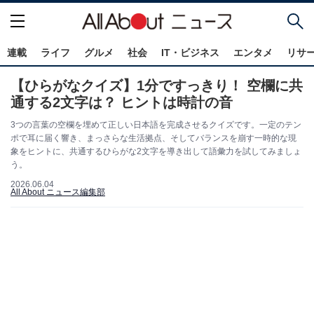
連載
ライフ
グルメ
社会
IT・ビジネス
エンタメ
リサ
【ひらがなクイズ】1分ですっきり！ 空欄に共
通する2文字は？ ヒントは時計の音
3つの言葉の空欄を埋めて正しい日本語を完成させるクイズです。一定のテン
ポで耳に届く響き、まっさらな生活拠点、そしてバランスを崩す一時的な現
象をヒントに、共通するひらがな2文字を導き出して語彙力を試してみましょ
う。
2026.06.04
All About ニュース編集部