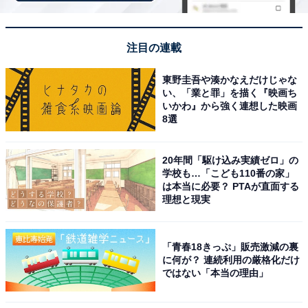
注目の連載
東野圭吾や湊かなえだけじゃな
い、「業と罪」を描く『映画ち
いかわ』から強く連想した映画
8選
20年間「駆け込み実績ゼロ」の
学校も…「こども110番の家」
は本当に必要？ PTAが直面する
理想と現実
「青春18きっぷ」販売激減の裏
に何が？ 連続利用の厳格化だけ
ではない「本当の理由」