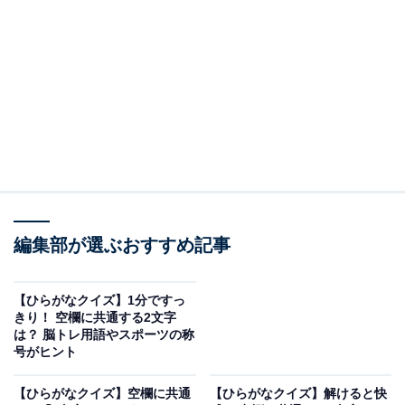
□に共通するひらがなは？
次の言葉に共通して入るひらがなを考えてみましょう。
□□たく
しん□□
た□□らみ
編集部が選ぶおすすめ記事
ヒント：時計が時を刻むときの規則正しい音。完成した
【ひらがなクイズ】1分ですっ
ばかりのまっさらな生活拠点。そして、急に体勢を変え
きり！ 空欄に共通する2文字
たときの視界の揺らぎを思い浮かべてみてください。
は？ 脳トレ用語やスポーツの称
号がヒント
【ひらがなクイズ】空欄に共通
【ひらがなクイズ】解けると快
次ページ
正解を見る