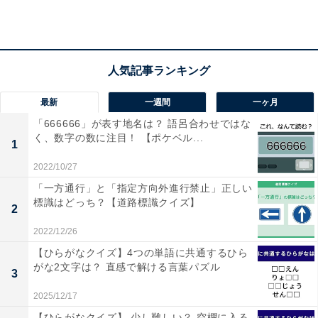
ヒント
最新
一週間
一ヶ月
「666666」が表す地名は？ 語呂合わせではな
く、数字の数に注目！ 【ポケベル...
1
2
1
2022/10/27
「一方通行」と「指定方向外進行禁止」正しい
標識はどっち？【道路標識クイズ】
2
2022/12/26
【ひらがなクイズ】4つの単語に共通するひら
がな2文字は？ 直感で解ける言葉パズル
3
2025/12/17
【ひらがなクイズ】 少し難しい？ 空欄に入る