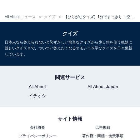
All About ニュース
クイズ
【ひらがなクイズ】1分ですっきり！ 空欄に共通する2文字は？ ヒントは時計の音
クイズ
日本人なら答えられないと恥ずかしい簡単なクイズから少し頭を使う絶妙に
難しいクイズまで、ついつい答えたくなるオモシロ＆学びクイズを日々更新
しています。
関連サービス
All About
All About Japan
イチオシ
サイト情報
会社概要
広告掲載
プライバシーポリシー
著作権・商標・免責事項