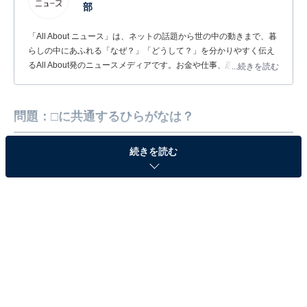
部
「All About ニュース」は、ネットの話題から世の中の動きまで、暮
らしの中にあふれる「なぜ？」「どうして？」を分かりやすく伝え
るAll About発のニュースメディアです。お金や仕事、恋愛、ITに関
...続きを読む
する疑問に対して専門家が分かりやすく回答するほか、エンタメ情
報やSNSで話題のトピックスを紹介しています。
問題：□に共通するひらがなは？
続きを読む