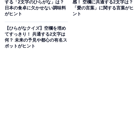
する「2文字のひらがな」は？
感！ 空欄に共通する2文字は？
日本の食卓に欠かせない調味料
「愛の言葉」に関する言葉がヒ
がヒント
ント
【ひらがなクイズ】空欄を埋め
てすっきり！ 共通する2文字は
何？ 未来の予見や都心の有名ス
ポットがヒント
こちらもおすすめ
【ひらがなクイズ】解けると快感！ 空欄に共通
する2文字は？ 人気のグルメやかわいい表情が