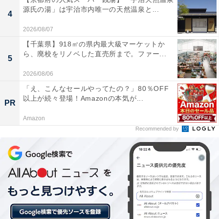
源氏の湯」は宇治市内唯一の天然温泉と...
4
あわせて読みたい
2026/08/07
【鬼怒川温泉の人気ホテル】「鬼怒川温泉 ゆ
【千葉県】918㎡の県内最大級マーケットか
らら 丸京」は炭の癒やしと美食が魅力
ら、廃校をリノベした直売所まで。ファー...
5
2026/08/06
「え、こんなセールやってたの？」80％OFF
以上が続々登場！Amazonの本気が...
PR
Amazon
Recommended by