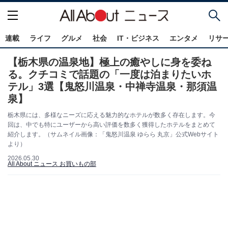
連載
ライフ
グルメ
社会
IT・ビジネス
エンタメ
リサ
【栃木県の温泉地】極上の癒やしに身を委ね
る。クチコミで話題の「一度は泊まりたいホ
テル」3選【鬼怒川温泉・中禅寺温泉・那須温
泉】
栃木県には、多様なニーズに応える魅力的なホテルが数多く存在します。今
回は、中でも特にユーザーから高い評価を数多く獲得したホテルをまとめて
紹介します。（サムネイル画像：「鬼怒川温泉 ゆらら 丸京」公式Webサイト
より）
2026.05.30
All About ニュース お買いもの部