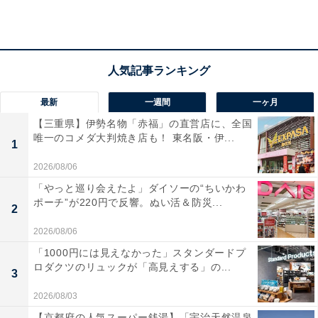
アクセス
所在地：栃木県日光市鬼怒川温泉大原1388-3
交通手段：東武線 鬼怒川温泉駅より徒歩約3分／日光宇
最新
一週間
一ヶ月
都宮道路 今市I.Cより国道121号線経由で約20分
【三重県】伊勢名物「赤福」の直営店に、全国
唯一のコメダ大判焼き店も！ 東名阪・伊...
料金
1
2026/08/06
大人1名（参考価格）：1万8810円
「やっと巡り会えたよ」ダイソーの“ちいかわ
※料金は公式Webサイト参考価格
ポーチ”が220円で反響。ぬい活＆防災...
2
※プラン・部屋により価格は変動します
2026/08/06
チェックイン・チェックアウト
「1000円には見えなかった」スタンダードプ
ロダクツのリュックが「高見えする」の...
3
チェックイン：15:00
チェックアウト：10:00
2026/08/03
※プランにより時間が異なる可能性があります
【京都府の人気スーパー銭湯】「宇治天然温泉