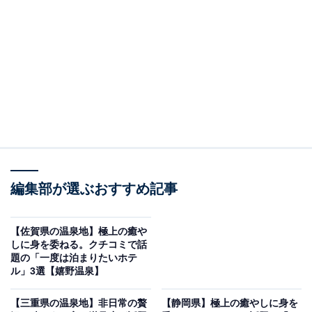
「鬼怒川温泉 ゆらら 丸京」は炭の癒やしと美食が
魅力
編集部が選ぶおすすめ記事
【佐賀県の温泉地】極上の癒や
しに身を委ねる。クチコミで話
題の「一度は泊まりたいホテ
ル」3選【嬉野温泉】
【三重県の温泉地】非日常の贅
【静岡県】極上の癒やしに身を
鬼怒川温泉 ゆらら 丸京（画像：「鬼怒川温泉 ゆらら 丸京」公式Webサイ