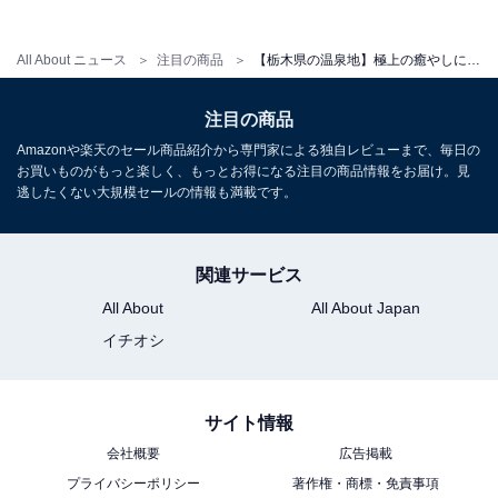
All About ニュース
注目の商品
【栃木県の温泉地】極上の癒やしに身を委ねる。クチコミで話題の「一度は泊まりたいホテル」3選【鬼怒川温泉・中禅寺温泉・那須温泉】
アクセス
所在地：栃木県日光市中宮祠2482
注目の商品
交通手段：JR日光駅・東武日光駅より湯元温泉行きバス
Amazonや楽天のセール商品紹介から専門家による独自レビューまで、毎日の
で約60分、「中禅寺金谷ホテル前」下車徒歩すぐ／東武
お買いものがもっと楽しく、もっとお得になる注目の商品情報をお届け。見
逃したくない大規模セールの情報も満載です。
日光駅より無料送迎バスあり／日光宇都宮道路「清滝
IC」より車で約30分
関連サービス
料金
All About
All About Japan
大人1名（参考価格）：26,230円
イチオシ
※料金は公式Webサイト参考価格
※プラン・部屋により価格は変動します
サイト情報
チェックイン・チェックアウト
会社概要
広告掲載
プライバシーポリシー
著作権・商標・免責事項
チェックイン：15:00