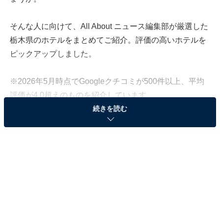
そんな人に向けて、All About ニュース編集部が厳選した
栃木県のホテルをまとめてご紹介。評価の高いホテルを
ピックアップしました。
※2026年5月時点でGoogleクチコミが500件以上、平均
評価が4.0超えのものを紹介しています
続きを読む
この記事の執筆者：
All About ニュース お買
いもの部
Amazonのセール商品から売れ筋ランキングまで、毎日のお買いも
のがもっと楽しく、もっとお得になる情報をお届け。編集部員によ
る独自レビューなど、ここでしか手に入らない情報も満載です。
...続きを読む
※本記事で紹介している商品の購入やサービスの利用により、売上の一部が
オールアバウトに還元されることがあります。