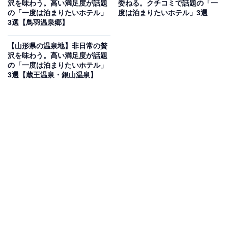
沢を味わう。高い満足度が話題
委ねる。クチコミで話題の「一
トより）
の「一度は泊まりたいホテル」
度は泊まりたいホテル」3選
3選【鳥羽温泉郷】
「鬼怒川温泉 ゆらら 丸京」は、炭をコンセプトに「心が
まあるくなるようなおもてなし」を大切にする全16室の
【山形県の温泉地】非日常の贅
宿です。生体リズムの「一週間」をテーマにした客室
沢を味わう。高い満足度が話題
の「一度は泊まりたいホテル」
や、炭の効能でまろやかになった湯を楽しめる大浴場
3選【蔵王温泉・銀山温泉】
「炭澄の湯」が特徴。お料理は素材の持ち味を最大限に
引き出した「○饗膳」で、心身ともに満たされる滞在を
叶えてくれます。
楽天トラベルでホテルを見る