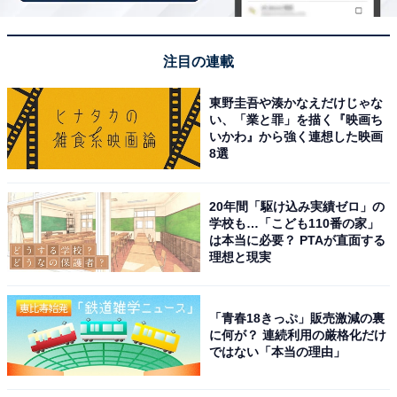
「日光中禅寺温泉 中禅寺金谷ホテル」は伝統のフ
レンチと森林露天風呂が魅力
注目の連載
東野圭吾や湊かなえだけじゃな
い、「業と罪」を描く『映画ち
いかわ』から強く連想した映画
8選
20年間「駆け込み実績ゼロ」の
学校も…「こども110番の家」
は本当に必要？ PTAが直面する
理想と現実
「青春18きっぷ」販売激減の裏
に何が？ 連続利用の厳格化だけ
ではない「本当の理由」
日光中禅寺温泉 中禅寺金谷ホテル（画像：「日光中禅寺温泉 中禅寺金谷ホ