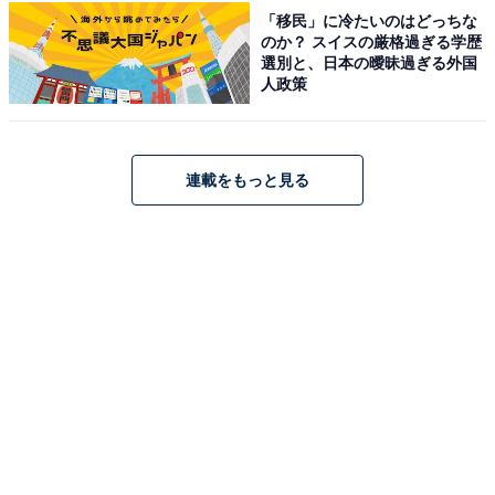
テル」公式Webサイトより）
「移民」に冷たいのはどっちな
のか？ スイスの厳格過ぎる学歴
日光中禅寺温泉 中禅寺金谷ホテルは、中禅寺湖畔のミズ
選別と、日本の曖昧過ぎる外国
ナラ林に囲まれたログハウス風のリゾートホテルです。
人政策
全ての客室にバルコニーまたはウッドデッキを備え、大
自然を間近に感じられます。自慢の露天風呂「空ぶろ」
では四季折々の情緒を感じながら硫黄泉を堪能。食事は
連載をもっと見る
ダイニングルーム「みずなら」にて伝統のフランス料理
を味わえます。
楽天トラベルでホテルを見る