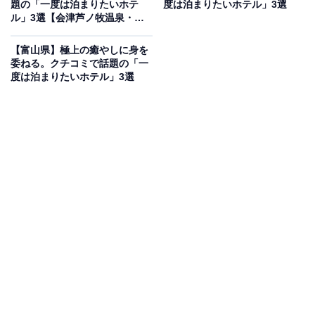
「志摩観光ホテル ザ クラシック」は、英虞湾の絶景を望
題の「一度は泊まりたいホテ
度は泊まりたいホテル」3選
ル」3選【会津芦ノ牧温泉・飯
む高台に立つ歴史あるホテルです。2016年の「G7伊勢
坂温泉】
志摩サミット」の会場としても知られ、昭和を代表する
【富山県】極上の癒やしに身を
建築家・村野藤吾氏のテイストも息づいています。食事
委ねる。クチコミで話題の「一
度は泊まりたいホテル」3選
はレストラン「ラ・メール」での「海の幸フランス料
理」が好評。宿泊者専用の「ゲストラウンジ」で優雅な
ひとときを過ごせます。
楽天トラベルでホテルを見る