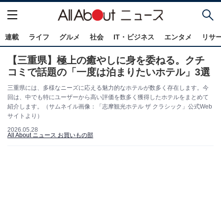
連載
ライフ
グルメ
社会
IT・ビジネス
エンタメ
リサ
【三重県】極上の癒やしに身を委ねる。クチ
コミで話題の「一度は泊まりたいホテル」3選
三重県には、多様なニーズに応える魅力的なホテルが数多く存在します。今
回は、中でも特にユーザーから高い評価を数多く獲得したホテルをまとめて
紹介します。（サムネイル画像：「志摩観光ホテル ザ クラシック」公式Web
サイトより）
2026.05.28
All About ニュース お買いもの部