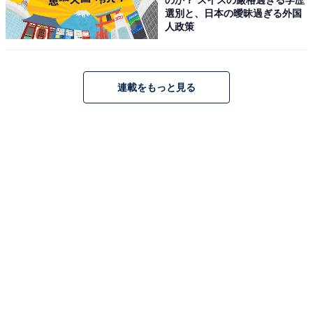
「アクアイグニス 片岡温泉」は、建築家やアーティスト
選別と、日本の曖昧過ぎる外国
人政策
が手掛けた洗練された空間で、100%源泉掛け流しの
「片岡温泉」を楽しめる癒やしの拠点です。辻口博啓氏
のスイーツやベーカリー、奥田政行氏のイタリアン、笠
連載をもっと見る
原将弘氏の和食など、日本を代表するシェフによる至極
の料理を堪能できるのが最大の魅力。宿泊は、畳で寛げ
る「宿泊棟」のほか、露天風呂を備えた4棟の贅沢な
「離れ宿」から選べます。
楽天トラベルでホテルを見る