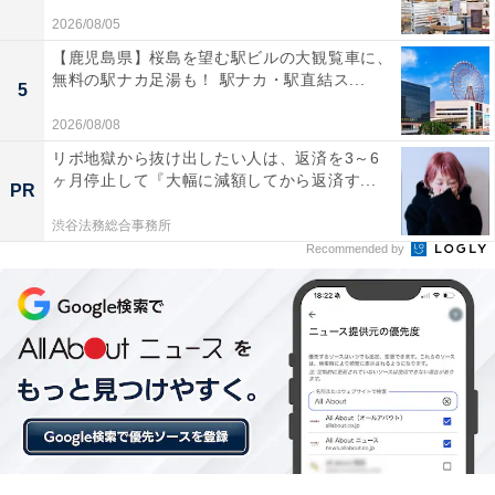
2026/08/05
【三重県の人気ホテル】「志摩観光ホテル ザ
クラシック」は英虞湾の絶景と伝統が息づく
【鹿児島県】桜島を望む駅ビルの大観覧車に、
迎賓館
無料の駅ナカ足湯も！ 駅ナカ・駅直結ス...
5
2026/08/08
リボ地獄から抜け出したい人は、返済を3～6
ヶ月停止して『大幅に減額してから返済す...
PR
渋谷法務総合事務所
Recommended by