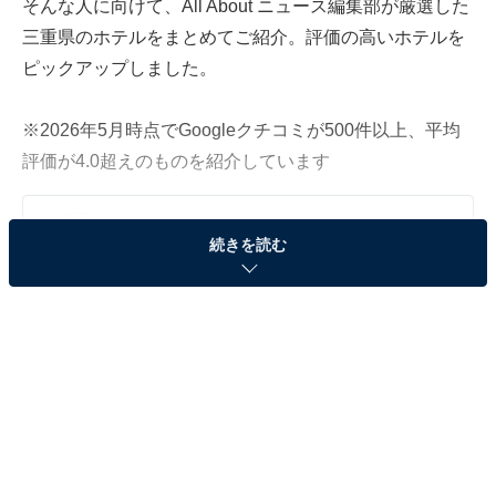
そんな人に向けて、All About ニュース編集部が厳選した
三重県のホテルをまとめてご紹介。評価の高いホテルを
ピックアップしました。
※2026年5月時点でGoogleクチコミが500件以上、平均
評価が4.0超えのものを紹介しています
この記事の執筆者：
All About ニュース お買
続きを読む
いもの部
Amazonのセール商品から売れ筋ランキングまで、毎日のお買いも
のがもっと楽しく、もっとお得になる情報をお届け。編集部員によ
る独自レビューなど、ここでしか手に入らない情報も満載です。
...続きを読む
※本記事で紹介している商品の購入やサービスの利用により、売上の一部が
オールアバウトに還元されることがあります。
「志摩観光ホテル ザ クラシック」は英虞湾の絶景