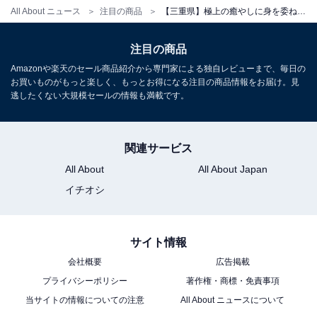
All About ニュース
注目の商品
【三重県】極上の癒やしに身を委ねる。クチコミで話題の「一度は泊まりたいホテル」3選
アクセス
注目の商品
所在地：三重県三重郡菰野町菰野4800-1
Amazonや楽天のセール商品紹介から専門家による独自レビューまで、毎日の
お買いものがもっと楽しく、もっとお得になる注目の商品情報をお届け。見
交通手段：近鉄湯の山線「湯の山温泉駅」から徒歩8分
逃したくない大規模セールの情報も満載です。
／新名神高速道路「菰野IC」より約5分／東名阪自動車
道「四日市IC」より約15分
関連サービス
料金
All About
All About Japan
イチオシ
大人1名（参考価格）：1万8500円
※料金は公式Webサイト参考価格
※プラン・部屋により価格は変動します
サイト情報
会社概要
広告掲載
チェックイン・チェックアウト
プライバシーポリシー
著作権・商標・免責事項
チェックイン：15:00
当サイトの情報についての注意
All About ニュースについて
チェックアウト：11:00