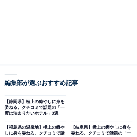
と伝統が息づく迎賓館
編集部が選ぶおすすめ記事
【静岡県】極上の癒やしに身を
委ねる。クチコミで話題の「一
度は泊まりたいホテル」3選
志摩観光ホテル ザ クラシック（画像：「志摩観光ホテル ザ クラシック」公
式Webサイトより）
【福島県の温泉地】極上の癒や
【岐阜県】極上の癒やしに身を
しに身を委ねる。クチコミで話
委ねる。クチコミで話題の「一