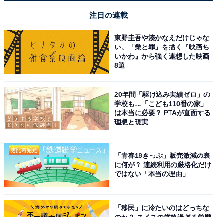
「アクアイグニス 片岡温泉」は癒やしと食が融合
した極上の総合リゾート
注目の連載
東野圭吾や湊かなえだけじゃな
い、「業と罪」を描く『映画ち
いかわ』から強く連想した映画
8選
20年間「駆け込み実績ゼロ」の
学校も…「こども110番の家」
は本当に必要？ PTAが直面する
理想と現実
「青春18きっぷ」販売激減の裏
に何が？ 連続利用の厳格化だけ
ではない「本当の理由」
アクアイグニス 片岡温泉（画像：「アクアイグニス 片岡温泉」公式Webサ
イトより）
「移民」に冷たいのはどっちな
のか？ スイスの厳格過ぎる学歴