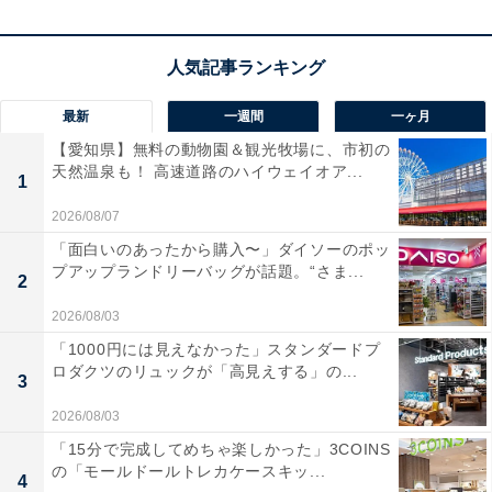
アクセス
所在地：〒517-0502 三重県志摩市阿児町神明731
交通手段：近鉄賢島駅から無料送迎バスで約2分／伊勢
自動車道 伊勢西ICから約40分
最新
一週間
一ヶ月
【愛知県】無料の動物園＆観光牧場に、市初の
料金
天然温泉も！ 高速道路のハイウェイオア...
1
大人1名（参考価格）：4万1750円
2026/08/07
※料金は公式Webサイト参考価格
「面白いのあったから購入〜」ダイソーのポッ
プアップランドリーバッグが話題。“さま...
※プラン・部屋により価格は変動します
2
2026/08/03
チェックイン・チェックアウト
「1000円には見えなかった」スタンダードプ
ロダクツのリュックが「高見えする」の...
チェックイン：14:00
3
チェックアウト：11:00
2026/08/03
※プランにより時間が異なる可能性があります
「15分で完成してめちゃ楽しかった」3COINS
の「モールドールトレカケースキッ...
4
あわせて読みたい