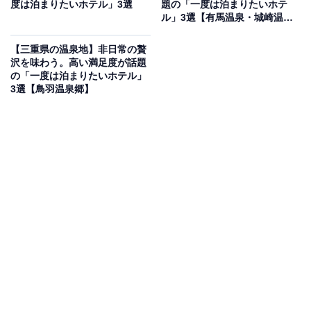
熱海市下多賀に位置する「熱海温泉 湯の宿 平鶴」は、魚
度は泊まりたいホテル」3選
題の「一度は泊まりたいホテ
ル」3選【有馬温泉・城崎温
屋直営の強みを活かした磯料理が自慢の宿。最大の魅力
泉】
は、海に突き出た源泉掛け流しの「露天風呂」で、波音
【三重県の温泉地】非日常の贅
を聞きながら水平線と一体になるような開放感を堪能で
沢を味わう。高い満足度が話題
の「一度は泊まりたいホテル」
きます。食事では、新鮮な「舟盛り」や名物の「あわび
3選【鳥羽温泉郷】
の踊り焼き」など、獲れたての海の幸を贅沢に味わえま
す。貸切露天風呂『潮彩』もあり、静かな海辺のひとと
きを心ゆくまで過ごせる施設です。
楽天トラベルでホテルを見る