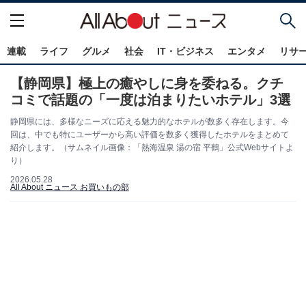
連載
ライフ
グルメ
社会
IT・ビジネス
エンタメ
リサ
【静岡県】極上の癒やしに身を委ねる。クチ
コミで話題の「一度は泊まりたいホテル」3選
静岡県には、多様なニーズに応える魅力的なホテルが数多く存在します。今
回は、中でも特にユーザーから高い評価を数多く獲得したホテルをまとめて
紹介します。（サムネイル画像：「熱海温泉 湯の宿 平鶴」公式Webサイトよ
り）
2026.05.28
All About ニュース お買いもの部