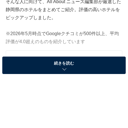
そんな人に向けて、All About ニュース編集部が厳選した
静岡県のホテルをまとめてご紹介。評価の高いホテルを
ピックアップしました。
※2026年5月時点でGoogleクチコミが500件以上、平均
評価が4.0超えのものを紹介しています
この記事の執筆者：
All About ニュース お買
続きを読む
いもの部
Amazonのセール商品から売れ筋ランキングまで、毎日のお買いも
のがもっと楽しく、もっとお得になる情報をお届け。編集部員によ
る独自レビューなど、ここでしか手に入らない情報も満載です。
...続きを読む
※本記事で紹介している商品の購入やサービスの利用により、売上の一部が
オールアバウトに還元されることがあります。
「熱海温泉 湯の宿 平鶴」は海に浮かぶような絶景