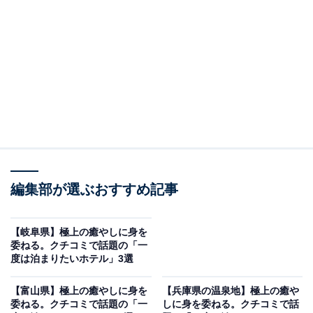
露天風呂が魅力
編集部が選ぶおすすめ記事
【岐阜県】極上の癒やしに身を
委ねる。クチコミで話題の「一
度は泊まりたいホテル」3選
熱海温泉 湯の宿 平鶴（画像：「熱海温泉 湯の宿 平鶴」公式Webサイトよ
り）
【富山県】極上の癒やしに身を
【兵庫県の温泉地】極上の癒や
委ねる。クチコミで話題の「一
しに身を委ねる。クチコミで話