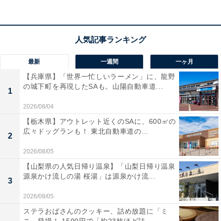
アクセス
所在地：静岡県熱海市下多賀493
交通手段：JR伊東線網代駅下車徒歩5分／小田原厚木道
最新
一週間
一ヶ月
路小田原西ICよりR135経由、下田方面へ
【兵庫県】「世界一忙しいラーメン」に、龍野
の城下町を再現したSAも。山陽自動車道...
料金
1
2026/08/04
大人1名（参考価格）：1万4000円
【栃木県】アウトレット近くのSAに、600㎡の
※料金は公式Webサイト参考価格
広々ドッグランも！ 東北自動車道の...
2
※プラン・部屋により価格は変動します
2026/08/05
チェックイン・チェックアウト
【山梨県の人気日帰り温泉】「山梨日帰り温泉
源泉かけ流しの湯 桜湯」は源泉かけ流...
3
チェックイン：14:00
チェックアウト：10:00
2026/08/05
※プランにより時間が異なる可能性があります
ステラおばさんのクッキー、詰め放題に「ミ