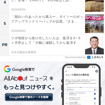
ニ」登場！ 1500円で「約23枚ほど詰...
4
あわせて読みたい
2026/08/04
【静岡県の人気ホテル】「熱海温泉 湯の宿
「面白いのあったから購入〜」ダイソーのポッ
平鶴」が選ばれる理由
プアップランドリーバッグが話題。“さま...
5
2026/08/03
リボ地獄から抜け出したい人は、返済を3～6
ヶ月停止して『大幅に減額してから返済す...
PR
渋谷法務総合事務所
Recommended by