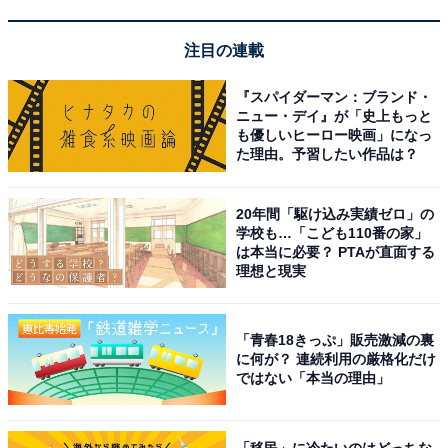
「海一望絶景の宿 いなとり荘」は全室オーシャン
ビューの開放感が魅力
注目の連載
『スパイダーマン：ブランド・
ニュー・デイ』が「史上もっと
も優しいヒーロー映画」になっ
た理由。予習したい作品は？
20年間「駆け込み実績ゼロ」の
学校も…「こども110番の家」
は本当に必要？ PTAが直面する
理想と現実
「青春18きっぷ」販売激減の裏
に何が？ 連続利用の厳格化だけ
ではない「本当の理由」
海一望絶景の宿 いなとり荘（画像：「海一望絶景の宿 いなとり荘」公式
Webサイトより）
「移民」に冷たいのはどっちな