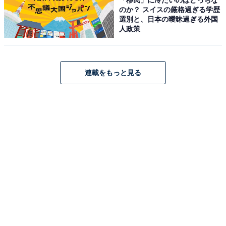
のか？ スイスの厳格過ぎる学歴
「海一望絶景の宿 いなとり荘」は、全ての客室から東伊
選別と、日本の曖昧過ぎる外国
豆の広大な海を一望できる絶景の宿です。展望大浴場
人政策
「うみ」や展望露天風呂「蒼空（SORA）」では、海へ
続くような圧倒的な開放感を味わえます。食事は稲取漁
港で水揚げされた「金目鯛の煮付け」をはじめとする新
連載をもっと見る
鮮な磯料理が自慢。さらに、チェックアウトが12時と遅
めに設定されており、朝の時間もゆったりと贅沢に過ご
せるのが特徴です。
楽天トラベルでホテルを見る