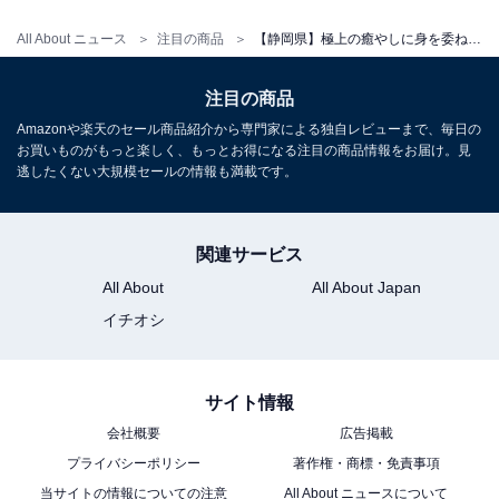
All About ニュース
注目の商品
【静岡県】極上の癒やしに身を委ねる。クチコミで話題の「一度は泊まりたいホテル」3選
アクセス
注目の商品
所在地：静岡県賀茂郡東伊豆町稲取1531
Amazonや楽天のセール商品紹介から専門家による独自レビューまで、毎日の
交通手段：伊豆急行線「伊豆稲取駅」より徒歩約15分／
お買いものがもっと楽しく、もっとお得になる注目の商品情報をお届け。見
逃したくない大規模セールの情報も満載です。
無料送迎バスで約5分／「東京用賀IC」より約2時間40分
料金
関連サービス
大人1名（参考価格）：2万900円
All About
All About Japan
※料金は公式Webサイト参考価格
イチオシ
※プラン・部屋により価格は変動します
チェックイン・チェックアウト
サイト情報
会社概要
広告掲載
チェックイン：15:00
プライバシーポリシー
著作権・商標・免責事項
チェックアウト：12:00
当サイトの情報についての注意
All About ニュースについて