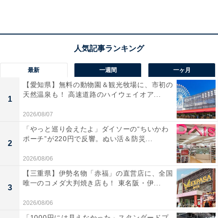
アクセス
所在地：和歌山県西牟婁郡白浜町868
交通手段：JR白浜駅よりタクシー・路線バスで約15分、
無料シャトルバスで約35分／南紀白浜空港よりタクシー
で約15分／紀勢自動車道「南紀白浜IC」より約14km
最新
一週間
一ヶ月
【愛知県】無料の動物園＆観光牧場に、市初の
料金
天然温泉も！ 高速道路のハイウェイオア...
1
大人1名（参考価格）：1万5345円
2026/08/07
※料金は公式Webサイト参考価格
「やっと巡り会えたよ」ダイソーの“ちいかわ
※プラン・部屋により価格は変動します
ポーチ”が220円で反響。ぬい活＆防災...
2
チェックイン・チェックアウト
2026/08/06
【三重県】伊勢名物「赤福」の直営店に、全国
チェックイン：15:00
唯一のコメダ大判焼き店も！ 東名阪・伊...
3
チェックアウト：10:00
2026/08/06
※プランにより時間が異なる可能性があります
「1000円には見えなかった」スタンダードプ