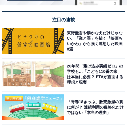
「ブランシェット南紀白浜」は上質な魚ベルジュ
と全室温泉付きヴィラが魅力
注目の連載
東野圭吾や湊かなえだけじゃな
い、「業と罪」を描く『映画ち
いかわ』から強く連想した映画
8選
20年間「駆け込み実績ゼロ」の
学校も…「こども110番の家」
は本当に必要？ PTAが直面する
理想と現実
「青春18きっぷ」販売激減の裏
に何が？ 連続利用の厳格化だけ
ではない「本当の理由」
ブランシェット南紀白浜（画像：「ブランシェット南紀白浜」公式Webサ
イトより）