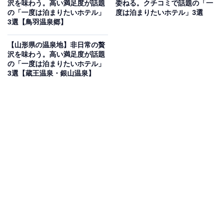
沢を味わう。高い満足度が話題
委ねる。クチコミで話題の「一
白良荘グランドホテルは、白砂が美しい「白良浜」まで
の「一度は泊まりたいホテル」
度は泊まりたいホテル」3選
3選【鳥羽温泉郷】
徒歩30秒という絶好のロケーションを誇るホテルです。
海や山の開放感あふれる景色を心ゆくまで堪能できま
【山形県の温泉地】非日常の贅
す。温泉は「眺望の湯 潮風」や「磯辺の湯 松風」で名湯
沢を味わう。高い満足度が話題
の「一度は泊まりたいホテル」
を楽しみ、夕食には紀州の海の幸を贅沢に使用した本格
3選【蔵王温泉・銀山温泉】
的な会席料理を味わえるのが魅力です。
楽天トラベルでホテルを見る