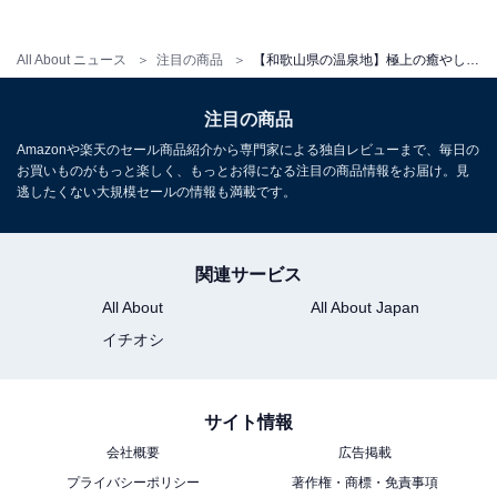
アクセス
所在地：和歌山県西牟婁郡白浜町堅田2498-46
All About ニュース
注目の商品
【和歌山県の温泉地】極上の癒やしに身を委ねる。クチコミで話題の「一度は泊まりたいホテル」3選【白浜温泉】
交通手段：JR白浜駅より車で約5分／南紀白浜空港より
車で約10分／阪和自動車道 南紀田辺ICまたは上富田IC経
注目の商品
由で国道42号線へ
Amazonや楽天のセール商品紹介から専門家による独自レビューまで、毎日の
お買いものがもっと楽しく、もっとお得になる注目の商品情報をお届け。見
逃したくない大規模セールの情報も満載です。
料金
大人1名（参考価格）：1万8150円
※料金は公式Webサイト参考価格
関連サービス
※プラン・部屋により価格は変動します
All About
All About Japan
イチオシ
チェックイン・チェックアウト
チェックイン：15:30
サイト情報
チェックアウト：11:00
会社概要
広告掲載
※プランにより時間が異なる可能性があります
プライバシーポリシー
著作権・商標・免責事項