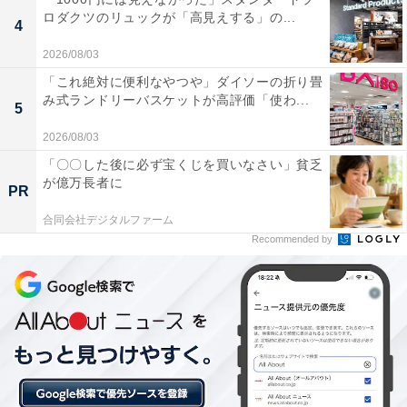
ロダクツのリュックが「高見えする」の...
あわせて読みたい
4
【白浜温泉の人気ホテル】「白良荘グランド
2026/08/03
ホテル」が選ばれる理由
「これ絶対に便利なやつや」ダイソーの折り畳
み式ランドリーバスケットが高評価「使わ...
5
2026/08/03
「〇〇した後に必ず宝くじを買いなさい」貧乏
が億万長者に
PR
合同会社デジタルファーム
Recommended by