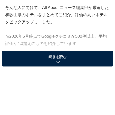
そんな人に向けて、All About ニュース編集部が厳選した
和歌山県のホテルをまとめてご紹介。評価の高いホテル
をピックアップしました。
※2026年5月時点でGoogleクチコミが500件以上、平均
評価が4.0超えのものを紹介しています
続きを読む
この記事の執筆者：
All About ニュース お買
いもの部
Amazonのセール商品から売れ筋ランキングまで、毎日のお買いも
のがもっと楽しく、もっとお得になる情報をお届け。編集部員によ
る独自レビューなど、ここでしか手に入らない情報も満載です。
...続きを読む
※本記事で紹介している商品の購入やサービスの利用により、売上の一部が
オールアバウトに還元されることがあります。