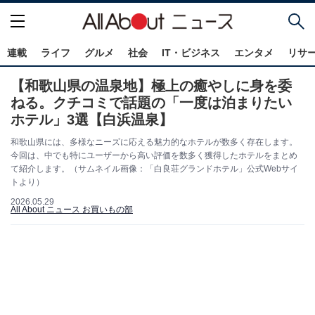
連載
ライフ
グルメ
社会
IT・ビジネス
エンタメ
リサ
【和歌山県の温泉地】極上の癒やしに身を委
ねる。クチコミで話題の「一度は泊まりたい
ホテル」3選【白浜温泉】
和歌山県には、多様なニーズに応える魅力的なホテルが数多く存在します。
今回は、中でも特にユーザーから高い評価を数多く獲得したホテルをまとめ
て紹介します。（サムネイル画像：「白良荘グランドホテル」公式Webサイ
トより）
2026.05.29
All About ニュース お買いもの部