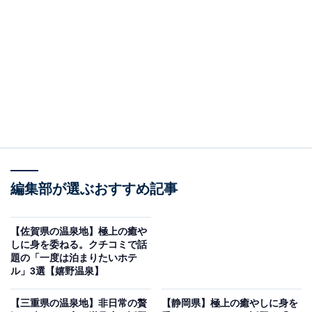
「白良荘グランドホテル」は白良浜まで徒歩0分の
絶景が魅力
編集部が選ぶおすすめ記事
【佐賀県の温泉地】極上の癒や
しに身を委ねる。クチコミで話
題の「一度は泊まりたいホテ
ル」3選【嬉野温泉】
白良荘グランドホテル（画像：「白良荘グランドホテル」公式Webサイト
より）
【三重県の温泉地】非日常の贅
【静岡県】極上の癒やしに身を