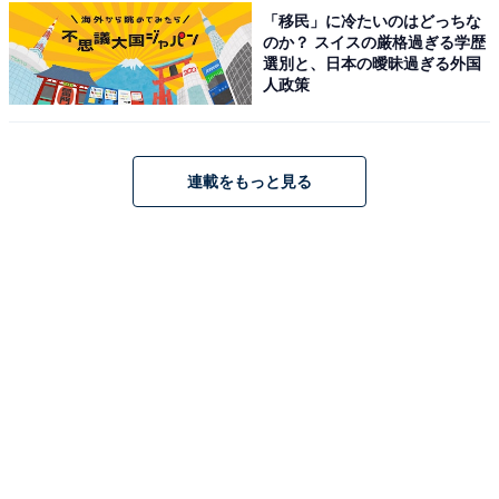
「移民」に冷たいのはどっちな
「ブランシェット南紀白浜」は、白良浜を望む地に佇む
のか？ スイスの厳格過ぎる学歴
「魚ベルジュ（ウォーベルジュ）」スタイルのリゾート
選別と、日本の曖昧過ぎる外国
人政策
ホテルです。全71棟の独立した客室ヴィラには、日本三
古湯の1つである白浜温泉を堪能できるプライベートス
パを完備。夕食はライヴダイニングにて、紀州の山海の
連載をもっと見る
幸を五感で味わう至高のブッフェを楽しめます。
楽天トラベルでホテルを見る