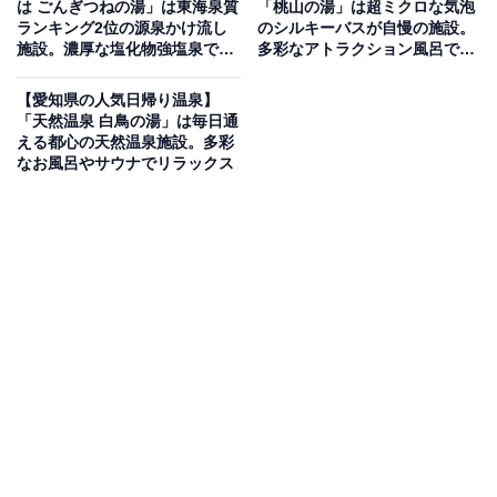
は ごんぎつねの湯」は東海泉質
「桃山の湯」は超ミクロな気泡
ランキング2位の源泉かけ流し
のシルキーバスが自慢の施設。
施設。濃厚な塩化物強塩泉でリ
多彩なアトラクション風呂でリ
開放的な露天風呂をはじめ、水風呂、泡風呂、打たせ
ラックス
ラックス
湯、ジャグジー、ジェットバスなど、バリエーション豊
【愛知県の人気日帰り温泉】
かなお風呂を完備。さらにサウナやミストサウナも備え
「天然温泉 白鳥の湯」は毎日通
える都心の天然温泉施設。多彩
ており、しっかりと汗を流してリフレッシュできます。
なお風呂やサウナでリラックス
館内にはお食事コーナーやコミックコーナー、リクライ
ニングコーナーのほか、ボディケア（マッサージ）が受
けられる「ほぐし部屋」など、日常の疲れを心から癒せ
る充実の設備が揃っています。
楽天トラベルで泊まれるサウナを探す