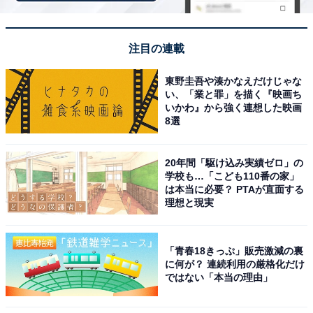
マンガを読みながらのんびりと贅沢な時間を過ごせ
る。
注目の連載
東野圭吾や湊かなえだけじゃな
い、「業と罪」を描く『映画ち
いかわ』から強く連想した映画
8選
20年間「駆け込み実績ゼロ」の
学校も…「こども110番の家」
は本当に必要？ PTAが直面する
理想と現実
「青春18きっぷ」販売激減の裏
に何が？ 連続利用の厳格化だけ
ではない「本当の理由」
アクセス・料金情報は？ 泊まれる？