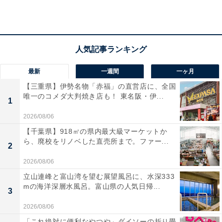
最新
一週間
一ヶ月
【三重県】伊勢名物「赤福」の直営店に、全国
唯一のコメダ大判焼き店も！ 東名阪・伊...
1
2026/08/06
【千葉県】918㎡の県内最大級マーケットか
ら、廃校をリノベした直売所まで。ファー...
2
2026/08/06
「レッツ高浜」の口コミは？
立山連峰と富山湾を望む展望風呂に、水深333
mの海洋深層水風呂。富山県の人気日帰...
3
「レッツ高浜」には以下のような口コミが寄せられてい
2026/08/06
ます。
「これ絶対に便利なやつや」ダイソーの折り畳