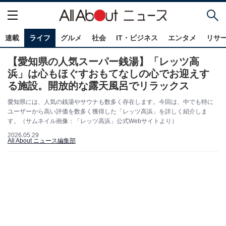
連載
ライフ
グルメ
社会
IT・ビジネス
エンタメ
リサ
【愛知県の人気スーパー銭湯】「レッツ高
浜」は心もほぐすおもてなしの心でお迎えす
る施設。開放的な露天風呂でリラックス
愛知県には、人気の銭湯やサウナも数多く存在します。今回は、中でも特に
ユーザーから高い評価を数多く獲得した「レッツ高浜」を詳しく紹介しま
す。（サムネイル画像：「レッツ高浜」公式Webサイトより）
2026.05.29
All About ニュース編集部