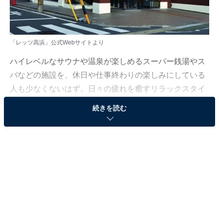
「レッツ高浜」公式Webサイトより
ハイレベルなサウナや温泉が楽しめるスーパー銭湯やス
パなどの施設を、休日や仕事終わりの楽しみにしている
人も少なくないはず。日々の疲れを癒すリラックスタイ
ムは、何物にも代えがたい時間ですよね。しかし、近年
続きを読む
では高い人気をほこる施設も多く、どこに行けばよいか
迷ってしまう……そんな思いを抱えている人もいるので
はないでしょうか。
そんな人に向けて、All About ニュース編集部が厳選し
た、人気かつ評価の高いサウナやスーパー銭湯の施設を
紹介します。今回紹介するのは、愛知県で人気の施設
「レッツ高浜」です。