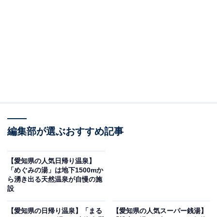
※2026年5月時点で、Googleクチコミが300件以上、平
均評価が3.5超えの銭湯を紹介しています
＞営業時間をチェックする
この記事の執筆者：
All About ニュース編集
部
「All About ニュース」は、ネットの話題から世の中の動きまで、暮
編集部が選ぶおすすめ記事
らしの中にあふれる「なぜ？」「どうして？」を分かりやすく伝え
るAll About発のニュースメディアです。お金や仕事、恋愛、ITに関
...続きを読む
する疑問に対して専門家が分かりやすく回答するほか、エンタメ情
【愛知県の人気日帰り温泉】
報やSNSで話題のトピックスを紹介しています。
「めぐみの湯」は地下1500mか
※本記事で紹介している商品の購入やサービスの利用により、売上の一部が
ら湧き出る天然温泉が自慢の施
オールアバウトに還元されることがあります。
設
「レッツ高浜」は開放的なお風呂と多彩なリラク
【愛知県の日帰り温泉】「まる
【愛知県の人気スーパー銭湯】
ゼーション設備が魅力の施設