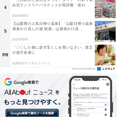
み式ランドリーバスケットが高評価「使わ...
4
昔ながらの落ち着いた雰囲気がありながらも、露天
2026/08/03
風呂や打たせ湯、ジェットバスなど様々な種類のお
【山梨県の人気日帰り温泉】「山梨日帰り温泉
風呂がリーズナブルに楽しめるところが日常使いに
源泉かけ流しの湯 桜湯」は源泉かけ流...
5
ぴったりです。
2026/08/05
「〇〇した後に必ず宝くじを買いなさい」貧乏
が億万長者に
PR
サウナとミストサウナの2種類が完備されており、
合同会社デジタルファーム
しっかりと汗を流した後に水風呂でリフレッシュで
Recommended by
きるため、サウナ好きの利用者からも心地よく過ご
せる。
お風呂上がりに、お食事コーナーでひと息ついた
り、コミックコーナーやリクライニングコーナーで