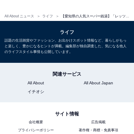
All About ニュース
ライフ
【愛知県の人気スーパー銭湯】「レッツ高浜」は心もほぐすおもてなしの心でお迎えする施設。開放的な露天風呂でリラックス
ライフ
話題の生活雑貨やファッション、お出かけスポット情報など、暮らしがもっ
と楽しく、豊かになるヒントが満載。編集部が独自調査した、気になる他人
のライフスタイル事情も公開しています。
関連サービス
All About
All About Japan
イチオシ
こちらもおすすめ
サイト情報
【愛知県の人気スーパー銭湯】「ゆのゆ
会社概要
広告掲載
TOYOHASHI」は誰もが気軽にリフレッシュで
プライバシーポリシー
著作権・商標・免責事項
きる施設。東海地区最大級の炭酸ゆでリラック