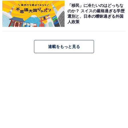
「移民」に冷たいのはどっちな
のか？ スイスの厳格過ぎる学歴
アクセス
選別と、日本の曖昧過ぎる外国
人政策
所在地：愛知県高浜市神明町8-19-1
料金
連載をもっと見る
平日：680円
土・日・祝：780円
営業時間
10:00～24:00
宿泊可否
宿泊：不可（営業時間は朝10時～深夜0時までとなって
おり、年中無休で営業していますが宿泊施設としての営
業は行っていないためです。）