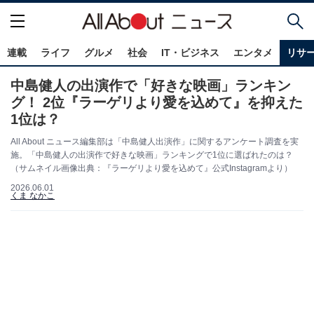
連載
ライフ
グルメ
社会
IT・ビジネス
エンタメ
リサ
中島健人の出演作で「好きな映画」ランキン
グ！ 2位『ラーゲリより愛を込めて』を抑えた
1位は？
All About ニュース編集部は「中島健人出演作」に関するアンケート調査を実
施。「中島健人の出演作で好きな映画」ランキングで1位に選ばれたのは？
（サムネイル画像出典：『ラーゲリより愛を込めて』公式Instagramより）
2026.06.01
くま なかこ