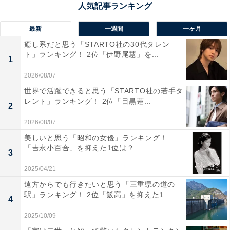
最新
一週間
一ヶ月
癒し系だと思う「STARTO社の30代タレン
ト」ランキング！ 2位「伊野尾慧」を...
1
2026/08/07
世界で活躍できると思う「STARTO社の若手タ
レント」ランキング！ 2位「目黒蓮...
2
2026/08/07
美しいと思う「昭和の女優」ランキング！
「吉永小百合」を抑えた1位は？
1位：『黒崎くんの言いなりになんてならない』
3
（黒崎晴人）／81票
2025/04/21
遠方からでも行きたいと思う「三重県の道の
駅」ランキング！ 2位「飯高」を抑えた1...
4
2025/10/09