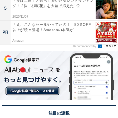
「実は二世」と知って驚いたタレントランキン
グ！ 2位「杉咲花」を大差で抑えた1位...
5
2025/11/07
「え、こんなセールやってたの？」80％OFF
以上が続々登場！Amazonの本気が...
PR
Amazon
Recommended by
View this post on Instagram
注目の連載