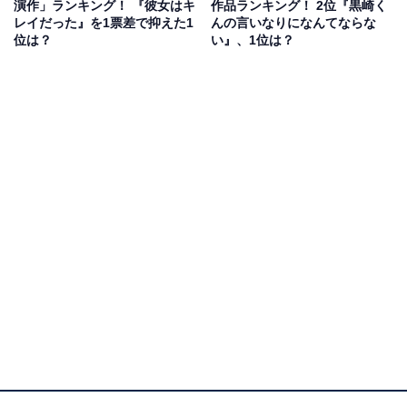
演作」ランキング！ 『彼女はキ
作品ランキング！ 2位『黒崎く
中島さんは劇中で希望の光を担うムードメーカー・新谷
レイだった』を1票差で抑えた1
んの言いなりになんてならな
健雄を好演。人生で初となる丸刈り姿も披露し、体重も
位は？
い』、1位は？
10kg減量するなど、徹底した役作りも話題となりまし
た。
回答者からは「涙なしでは見られなかったから」（40代
女性／宮城県）、「物語の話での重要な役であり、見事
に演じ切っていた」（30代女性／東京都）、「人生初の
丸刈りにするほど、徹底した役作りに彼の俳優魂を感じ
たから」（20代女性／東京都）といったコメントが寄せ
られています。
『ラーゲリより愛を込めて』に関する商品をAmazonで見る