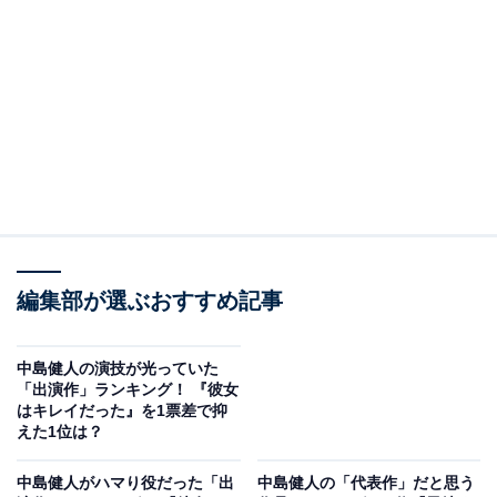
View this post on Instagram
編集部が選ぶおすすめ記事
2位にランクインしたのは、2022年公開の映画『ラーゲ
リより愛を込めて』です。二宮和也さんが主演を務め、
中島健人の演技が光っていた
興行収入26億円を記録した大ヒット作品。厳冬のシベリ
「出演作」ランキング！ 『彼女
はキレイだった』を1票差で抑
アを舞台とした実話で、極限のラーゲリ（強制収容所）
えた1位は？
に抑留される男たちの物語を描いています。
中島健人がハマり役だった「出
中島健人の「代表作」だと思う