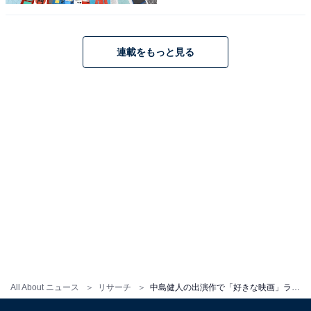
Amazonで見る
※回答コメントは原文ママです
連載をもっと見る
この記事の執筆者：
くま なかこ
編プロ出身のフリーランスエディター。編集・執筆・校閲・SNS運
用担当として月間120本以上のコンテンツ制作に携わっています。
得意なジャンルはライフスタイル・金融・育児・エンタメ関連。
...続きを読む
10位までの全ランキング結果を見
次ページ
る
All About ニュース
リサーチ
中島健人の出演作で「好きな映画」ランキング！ 2位『ラーゲリより愛を込めて』を抑えた1位は？