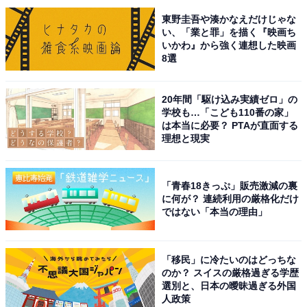
1位にランクインしたのは、主演を務めた『黒崎くんの
東野圭吾や湊かなえだけじゃな
言いなりになんてならない』（2016年）です。黒王子と
い、「業と罪」を描く『映画ち
して恐れられる超ドSの副寮長・黒崎晴人を演じていま
いかわ』から強く連想した映画
8選
す。
20年間「駆け込み実績ゼロ」の
本作は興行収入が12億円を突破する異例の大ヒットを記
学校も…「こども110番の家」
録。小松菜奈さん演じるヒロインとの胸キュンな恋の行
は本当に必要？ PTAが直面する
方や、千葉雄大さん演じるライバルの白王子とのバトル
理想と現実
など、見どころが盛りだくさんです。
「青春18きっぷ」販売激減の裏
回答コメントでは「イメージにぴったりでよかった」
に何が？ 連続利用の厳格化だけ
ではない「本当の理由」
（30代女性／愛知県）、「原作をよく再現出来ていたか
ら」（20代女性／兵庫県）、「ドキドキ感を楽しめて、
少女漫画に入った気分になれるのが魅力だから」（20代
「移民」に冷たいのはどっちな
女性／山口県）などの声が集まりました。
のか？ スイスの厳格過ぎる学歴
選別と、日本の曖昧過ぎる外国
人政策
『黒崎くんの言いなりになんてならない』に関する商品を