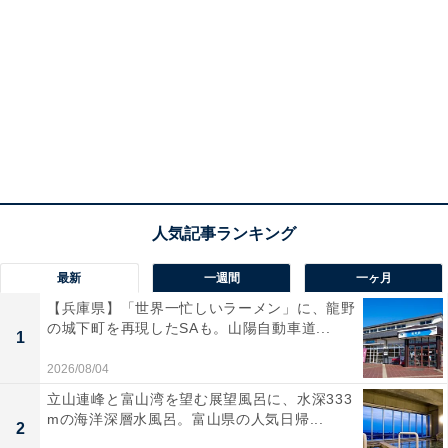
最新
一週間
一ヶ月
【兵庫県】「世界一忙しいラーメン」に、龍野
の城下町を再現したSAも。山陽自動車道...
1
2026/08/04
立山連峰と富山湾を望む展望風呂に、水深333
mの海洋深層水風呂。富山県の人気日帰...
2