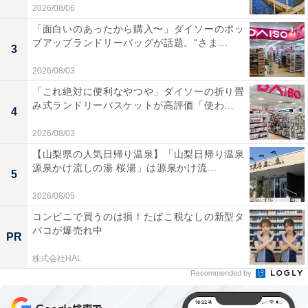
2026/08/06
「面白いのあったから購入〜」ダイソーのポッ
プアップランドリーバッグが話題。“さま...
3
2026/08/03
「これ絶対に便利なやつや」ダイソーの折り畳
み式ランドリーバスケットが高評価「使わ...
4
2026/08/03
【山梨県の人気日帰り温泉】「山梨日帰り温泉
源泉かけ流しの湯 桜湯」は源泉かけ流...
5
2026/08/05
コンビニで買うのは損！たばこ税なしの新型タ
バコが爆売れ中
PR
株式会社HAL
Recommended by