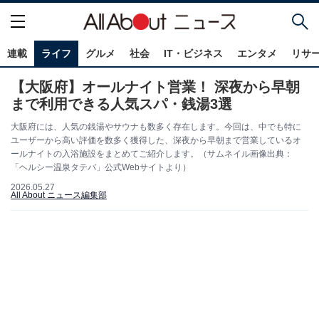
連載
ライフ
グルメ
社会
IT・ビジネス
エンタメ
リサ
【大阪府】オールナイト営業！ 深夜から早朝
まで利用できる人気スパ・銭湯3選
大阪府には、人気の銭湯やサウナも数多く存在します。今回は、中でも特に
ユーザーから高い評価を数多く獲得した、深夜から早朝まで営業しているオ
ールナイトの入浴施設をまとめてご紹介します。（サムネイル画像出典：
「ヘルシー温泉タテバ」公式Webサイトより）
2026.05.27
All About ニュース編集部