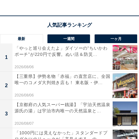
営業時間
14:00～翌5:00
最新
一週間
一ヶ月
アクセス
「やっと巡り会えたよ」ダイソーの“ちいかわ
所在地：大阪府大阪市浪速区桜川2丁目14-19
ポーチ”が220円で反響。ぬい活＆防災...
1
アクセス：地下鉄千日前線「桜川駅」より徒歩約2分、
2026/08/06
JR「芦原橋駅」より徒歩約5分
【三重県】伊勢名物「赤福」の直営店に、全国
唯一のコメダ大判焼き店も！ 東名阪・伊...
2
料金
2026/08/06
※サウナ利用は別途サウナ料金300円が必要です。
【京都府の人気スーパー銭湯】「宇治天然温泉
大人入浴料金：600円
源氏の湯」は宇治市内唯一の天然温泉と...
3
大人入浴タオルセット：800円
2026/08/07
宿泊可否
「1000円には見えなかった」スタンダードプ