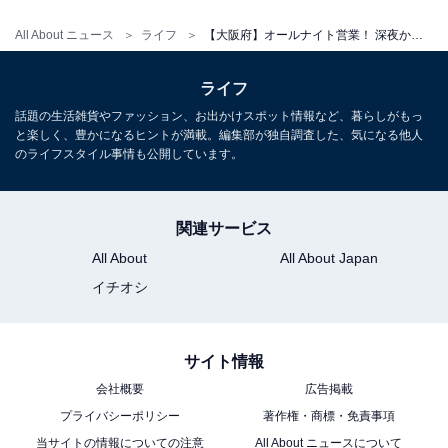
平日：12:00～翌9:00 / 土日祝：24時間営業
All About ニュース
ライフ
【大阪府】オールナイト営業！ 深夜から早朝まで利用できる人気スパ・銭湯3選
アクセス
ライフ
所在地：大阪府貝塚市清児583
話題の生活雑貨やファッション、お出かけスポット情報など、暮らしがもっ
アクセス：水間鉄道「清児駅」より徒歩約6分。車の場
と楽しく、豊かになるヒントが満載。編集部が独自調査した、気になる他人
のライフスタイル事情も公開しています。
合は国道26号線（第2阪和国道）「畠中2丁目」交差点を
東へ約1.5km、または国道170号線（大阪外環状線）「善
兵衛ランド前」交差点を西へ約2.5km。
関連サービス
All About
All About Japan
料金
イチオシ
※リンスインシャンプー・ボディソープ完備。貸しバス
タオルは200円、販売タオルは150円です。
平日：600円
サイト情報
土・日・祝：600円
会社概要
広告掲載
プライバシーポリシー
著作権・商標・免責事項
宿泊可否
当サイトの情報についての注意
All About ニュースについて