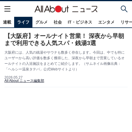
連載
ライフ
グルメ
社会
IT・ビジネス
エンタメ
リサ
【大阪府】オールナイト営業！ 深夜から早朝
まで利用できる人気スパ・銭湯3選
大阪府には、人気の銭湯やサウナも数多く存在します。今回は、中でも特に
ユーザーから高い評価を数多く獲得した、深夜から早朝まで営業しているオ
ールナイトの入浴施設をまとめてご紹介します。（サムネイル画像出典：
「ヘルシー温泉タテバ」公式Webサイトより）
2026.05.27
All About ニュース編集部