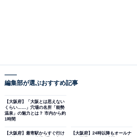
楽天トラベルで大阪府の施設を見る
※本記事で紹介している商品の購入やサービスの利用により、売上の一部が
オールアバウトに還元されることがあります。
編集部が選ぶおすすめ記事
「ヘルシー温泉タテバ」は深夜まで充実の設備が
楽しめる街の銭湯
【大阪府】「大阪とは思えない
くらい……」穴場の名所「能勢
温泉」の魅力とは？ 市内から約
1時間
【大阪府】最寄駅からすぐ行け
【大阪府】24時以降もオールナ