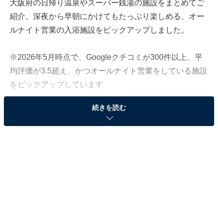
大阪府の日帰り温泉やスーパー銭湯の施設をまとめてご
紹介。深夜から早朝にかけてもたっぷり楽しめる、オー
ルナイト営業の入浴施設をピックアップしました。
※2026年5月時点で、Googleクチコミが300件以上、平
均評価が3.5超え、かつオールナイト営業をしている施設
をピックアップしています
続きを読む
＞各施設の営業時間と料金をチェックする
この記事の執筆者：
All About ニュース編集
部
「All About ニュース」は、ネットの話題から世の中の動きまで、暮
らしの中にあふれる「なぜ？」「どうして？」を分かりやすく伝え
るAll About発のニュースメディアです。お金や仕事、恋愛、ITに関
...続きを読む
する疑問に対して専門家が分かりやすく回答するほか、エンタメ情
報やSNSで話題のトピックスを紹介しています。