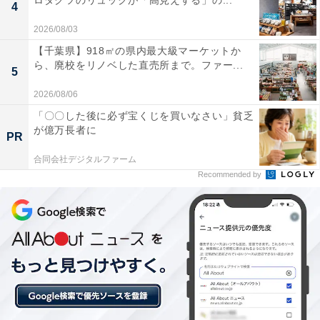
ロダクツのリュックが「高見えする」の...
4
宿泊：不可（早朝5時までの営業のため、宿泊施設とし
2026/08/03
ての機能はありません。近隣の宿泊施設をご利用くださ
【千葉県】918㎡の県内最大級マーケットか
い）
ら、廃校をリノベした直売所まで。ファー...
5
あわせて読みたい
2026/08/06
【大阪府の人気銭湯】「ヘルシー温泉タテ
「〇〇した後に必ず宝くじを買いなさい」貧乏
バ」は早朝5時まで営業する多彩な設備が自
が億万長者に
PR
慢の銭湯
合同会社デジタルファーム
Recommended by