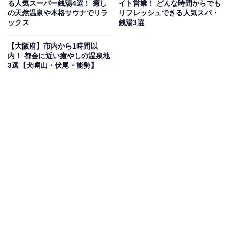
る人気スーパー銭湯4選！ 癒し
イト営業！ どんな時間からでも
の天然温泉や本格サウナでリラ
リフレッシュできる人気スパ・
ックス
銭湯3選
【大阪府】市内から1時間以
内！ 都会に近い癒やしの温泉地
3選【犬鳴山・伏尾・能勢】
「ヘルシー温泉タテバ」公式Webサイトより
炭酸温泉・水風呂・薬風呂・露天風呂など多種多様なお
風呂と、遠赤外線サウナ・塩サウナを男女日替わりで楽
しめます。サウナの温度設定と深くて冷えた水風呂の組
み合わせが「本格的なととのい」と評判で、軽食堂では
ビールや食事も提供。地下鉄「桜川駅」から徒歩約2分
という好立地で、早朝5時まで営業しているため深夜で
も安心して立ち寄れます。