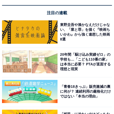
注目の連載
東野圭吾や湊かなえだけじゃな
い、「業と罪」を描く『映画ち
いかわ』から強く連想した映画
8選
「天然温泉 清児の湯」はリーズナブルに天然温泉
が楽しめる銭湯
20年間「駆け込み実績ゼロ」の
学校も…「こども110番の家」
は本当に必要？ PTAが直面する
理想と現実
「青春18きっぷ」販売激減の裏
に何が？ 連続利用の厳格化だけ
ではない「本当の理由」
「移民」に冷たいのはどっちな