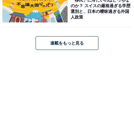
のか？ スイスの厳格過ぎる学歴
選別と、日本の曖昧過ぎる外国
人政策
「天然温泉 清児の湯」公式Webサイトより
連載をもっと見る
低張性・中性・低温泉の単純温泉を露天風呂・マッサー
ジ風呂・温泉露天風呂など多彩な浴槽で楽しめます。サ
ウナは高温サウナ・塩サウナ・珍しい「クールサウナ」
の3種類を完備しており、水風呂が苦手な人にも対応し
ています。銭湯価格ながら天然温泉・複数サウナ・シャ
ンプー備え付けと充実した設備を誇り、土日祝は24時間
営業しているため深夜勤務明けやレジャーの帰りにも立
ち寄れます。
営業時間