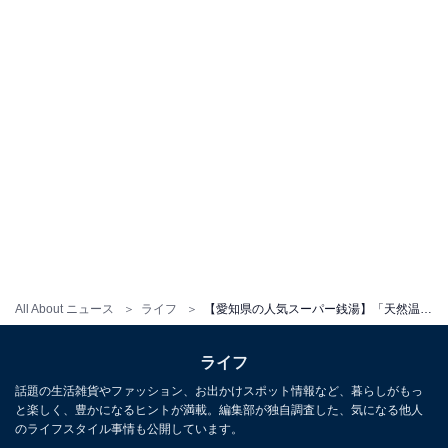
All About ニュース
ライフ
【愛知県の人気スーパー銭湯】「天然温泉 中川コロナの湯」はアミューズメント施設内で天然温泉を楽しめる。清潔感溢れるお風呂、サウナに満足
ライフ
話題の生活雑貨やファッション、お出かけスポット情報など、暮らしがもっ
と楽しく、豊かになるヒントが満載。編集部が独自調査した、気になる他人
のライフスタイル事情も公開しています。