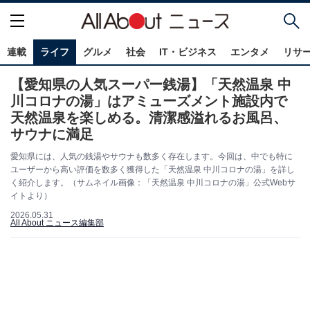
連載
ライフ
グルメ
社会
IT・ビジネス
エンタメ
リサ
【愛知県の人気スーパー銭湯】「天然温泉 中
川コロナの湯」はアミューズメント施設内で
天然温泉を楽しめる。清潔感溢れるお風呂、
サウナに満足
愛知県には、人気の銭湯やサウナも数多く存在します。今回は、中でも特に
ユーザーから高い評価を数多く獲得した「天然温泉 中川コロナの湯」を詳し
く紹介します。（サムネイル画像：「天然温泉 中川コロナの湯」公式Webサ
イトより）
2026.05.31
All About ニュース編集部