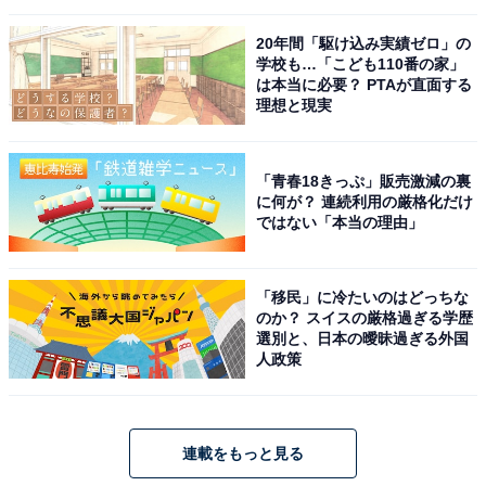
20年間「駆け込み実績ゼロ」の
学校も…「こども110番の家」
は本当に必要？ PTAが直面する
理想と現実
「青春18きっぷ」販売激減の裏
に何が？ 連続利用の厳格化だけ
ではない「本当の理由」
「移民」に冷たいのはどっちな
のか？ スイスの厳格過ぎる学歴
選別と、日本の曖昧過ぎる外国
人政策
連載をもっと見る