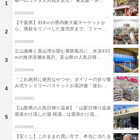
唯一のコメダ大判焼き店も！ 東名阪・伊...
1
2026/08/06
【千葉県】918㎡の県内最大級マーケットか
ら、廃校をリノベした直売所まで。ファー...
2
2026/08/06
立山連峰と富山湾を望む展望風呂に、水深333
mの海洋深層水風呂。富山県の人気日帰...
3
2026/08/06
「これ絶対に便利なやつや」ダイソーの折り畳
み式ランドリーバスケットが高評価「使わ...
4
2026/08/03
【山梨県の人気日帰り温泉】「山梨日帰り温泉
源泉かけ流しの湯 桜湯」は源泉かけ流...
5
2026/08/05
【宝くじ】このままの買い方で、本当に当たる