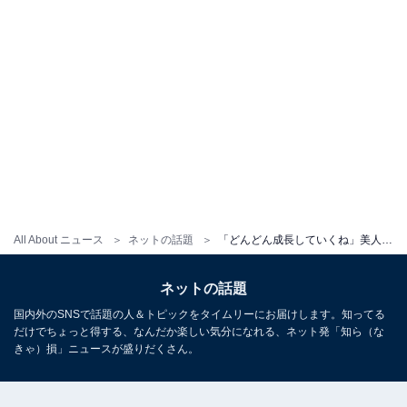
All About ニュース
ネットの話題
「どんどん成長していくね」美人タレント、芸人夫との育児ショット公開「寝相の写真親子って感じがする」
ネットの話題
国内外のSNSで話題の人＆トピックをタイムリーにお届けします。知ってる
だけでちょっと得する、なんだか楽しい気分になれる、ネット発「知ら（な
きゃ）損」ニュースが盛りだくさん。