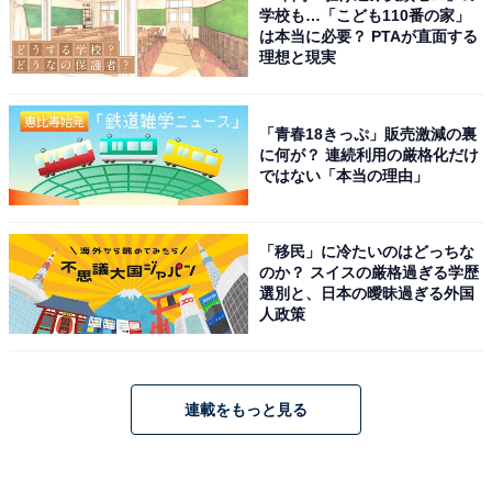
学校も…「こども110番の家」
は本当に必要？ PTAが直面する
理想と現実
「青春18きっぷ」販売激減の裏
に何が？ 連続利用の厳格化だけ
ではない「本当の理由」
「移民」に冷たいのはどっちな
のか？ スイスの厳格過ぎる学歴
選別と、日本の曖昧過ぎる外国
人政策
連載をもっと見る