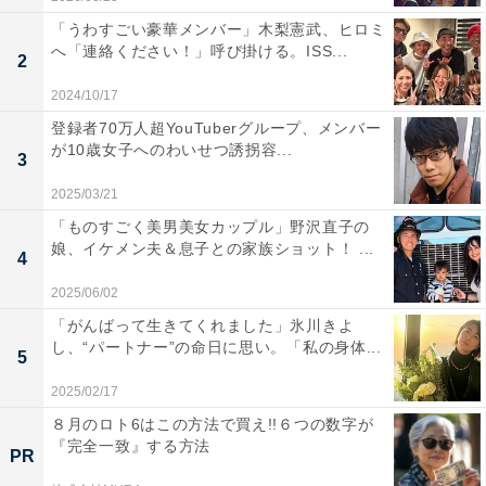
「うわすごい豪華メンバー」木梨憲武、ヒロミ
へ「連絡ください！」呼び掛ける。ISS...
2
2024/10/17
登録者70万人超YouTuberグループ、メンバー
が10歳女子へのわいせつ誘拐容...
3
2025/03/21
「ものすごく美男美女カップル」野沢直子の
娘、イケメン夫＆息子との家族ショット！ ...
4
2025/06/02
「がんばって生きてくれました」氷川きよ
し、“パートナー”の命日に思い。「私の身体...
5
2025/02/17
８月のロト6はこの方法で買え!!６つの数字が
『完全一致』する方法
PR