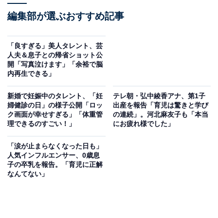
編集部が選ぶおすすめ記事
「良すぎる」美人タレント、芸
人夫＆息子との帰省ショット公
開「写真泣けます」「余裕で脳
内再生できる」
新婚で妊娠中のタレント、「妊
テレ朝・弘中綾香アナ、第1子
婦健診の日」の様子公開「ロッ
出産を報告「育児は驚きと学び
ク画面が幸せすぎる」「体重管
の連続」。河北麻友子も「本当
理できるのすごい！」
にお疲れ様でした」
「涙が止まらなくなった日も」
人気インフルエンサー、0歳息
子の卒乳を報告。「育児に正解
なんてない」