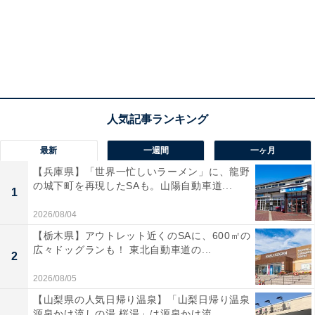
最新
一週間
一ヶ月
【兵庫県】「世界一忙しいラーメン」に、龍野
の城下町を再現したSAも。山陽自動車道...
1
2026/08/04
【栃木県】アウトレット近くのSAに、600㎡の
広々ドッグランも！ 東北自動車道の...
2
2026/08/05
【山梨県の人気日帰り温泉】「山梨日帰り温泉
源泉かけ流しの湯 桜湯」は源泉かけ流...