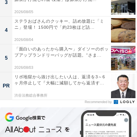
3
2026/08/05
ステラおばさんのクッキー、詰め放題に「ミ
ニ」登場！ 1500円で「約23枚ほど詰...
4
2026/08/04
「面白いのあったから購入〜」ダイソーのポッ
プアップランドリーバッグが話題。“さま...
5
2026/08/03
リボ地獄から抜け出したい人は、返済を3～6
ヶ月停止して『大幅に減額してから返済す...
PR
渋谷法務総合事務所
Recommended by