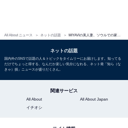
All About ニュース
ネットの話題
MIYAVIの美人妻、ソウルでの家族ショット公開「もしも永遠に若くいられるのなら」「繰り返し過ごしたい」
ネットの話題
国内外のSNSで話題の人＆トピックをタイムリーにお届けします。知ってる
だけでちょっと得する、なんだか楽しい気分になれる、ネット発「知ら（な
きゃ）損」ニュースが盛りだくさん。
関連サービス
All About
All About Japan
イチオシ