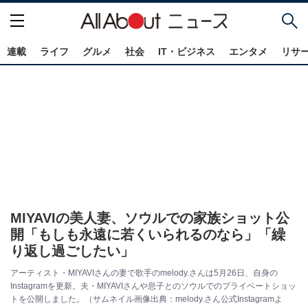
連載
ライフ
グルメ
社会
IT・ビジネス
エンタメ
リサ
MIYAVIの美人妻、ソウルでの家族ショット公
開「もしも永遠に若くいられるのなら」「繰
り返し過ごしたい」
アーティスト・MIYAVIさんの妻で歌手のmelody.さんは5月26日、自身の
Instagramを更新。夫・MIYAVIさんや息子とのソウルでのプライベートショッ
トを公開しました。（サムネイル画像出典：melody.さん公式Instagramよ