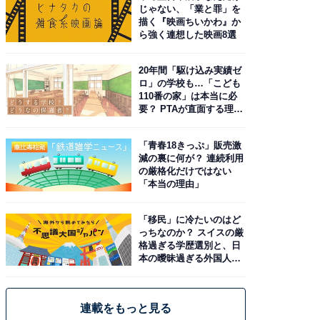
じゃない、「業と罪」を
描く『映画ちいかわ』か
ら強く連想した映画8選
20年間「駆け込み実績ゼ
ロ」の学校も…「こども
110番の家」は本当に必
要？ PTAが直面する理想
と現実
「青春18きっぷ」販売激
減の裏に何が？ 連続利用
の厳格化だけではない
「本当の理由」
「移民」に冷たいのはど
っちなのか？ スイスの厳
格過ぎる学歴選別と、日
本の曖昧過ぎる外国人政
策
連載をもっと見る