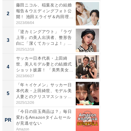
藤田ニコル、稲葉友との結婚
「女の
報告＆ウエディングフォト公
介、バ
2
2
開！ 池田エライザ＆内田理
らのプレ
央...
愛...
2023/08/04
2026/08/0
「逆カミングアウト」『ラヴ
「脚が
上等』の美人出演者、整形告
横川尚
3
3
白に「潔くてカッコよ！」
ムキな姿
「好...
刃...
2025/12/18
2026/08/0
サッカー日本代表・上田綺
「え、
世、美人モデル妻との結婚式
芸人、2
4
4
ショット披露！ 「美男美女」
エットに
「...
2023/06/27
2026/08/0
「年々イケメン」サッカー日
「脳がバ
本代表・上田綺世、モデル美
装姿が話
5
5
人妻とのクリスマスショット
のお父さ
に...
2025/12/26
2026/08/0
「今日の目玉商品は？」毎日
「今日
変わるAmazonタイムセール
変わるA
PR
PR
が見逃せない
が見逃
Amazon
Amazon