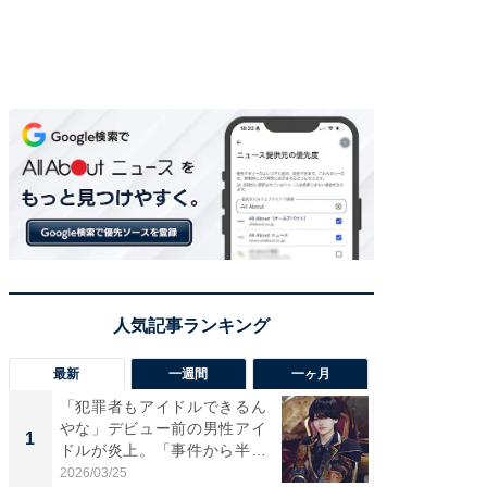
最新
一週間
一ヶ月
「犯罪者もアイドルできるん
「さす
やな」デビュー前の男性アイ
は」高
1
1
ドルが炎上。「事件から半年
災地を
も...
「カ...
2026/03/25
2026/08/0