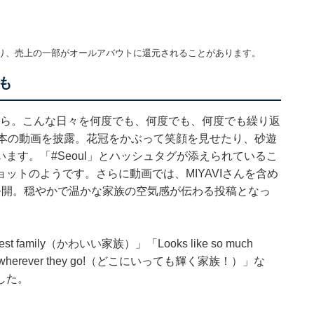
り、売上の一部がオールアバウトに還元されることがあります。
も
のなら。こんな日々を何度でも、何度でも、何度でも繰り返
4本の動画を披露。花冠をかぶって笑顔を見せたり、砂遊
ます。「#Seoul」とハッシュタグが添えられているこ
ットのようです。さらに動画では、MIYAVIさんを含め
公開。穏やかで温かな家族の空気感が伝わる投稿となっ
mily（かわいい家族）」「Looks like so much
es wherever they go!（どこにいっても輝く家族！）」な
した。