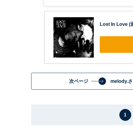
Lost In Love 
次ページ
melody
1