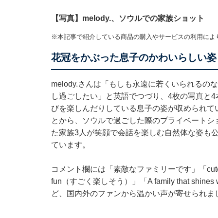
【写真】melody.、ソウルでの家族ショット
※本記事で紹介している商品の購入やサービスの利用によ
花冠をかぶった息子のかわいらしい姿
melody.さんは「もしも永遠に若くいられる
し過ごしたい」と英語でつづり、4枚の写真と
びを楽しんだりしている息子の姿が収められてい
とから、ソウルで過ごした際のプライベートショ
た家族3人が笑顔で会話を楽しむ自然体な姿も
ています。
コメント欄には「素敵なファミリーです」「cutest fa
fun（すごく楽しそう）」「A family that shin
ど、国内外のファンから温かい声が寄せられま