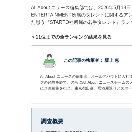
All About ニュース編集部では、2026年5月1
ENTERTAINMENT所属のタレントに関す
だ思う『STARTO社所属の若手タレント』ラ
＞11位までの全ランキング結果を見る
この記事の執筆者：
坂上 恵
All About ニュースの編集者。オールアバウトに
グの経験を経て、のちにAll About ニュースチ
に企画編集を担当。東京都出身。居酒屋巡りとスポー
調査概要