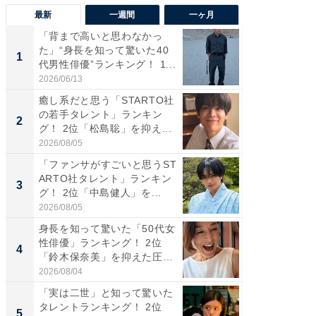
最新
一週間
一ヶ月
「背まで高いと思わなかっ
「癒し系
た」“身長を知って驚いた40
タレント
1
1
代男性俳優”ランキング！ 1...
「井ノ原
2026/06/13
2026/08/0
癒し系だと思う「STARTO社
ギャップ
の若手タレント」ランキン
RTO社
2
2
グ！ 2位「松島聡」を抑え...
キング！
2026/08/05
2026/08/0
「ファンサがすごいと思うST
癒し系だ
ARTO社タレント」ランキン
の若手
3
3
グ！ 2位「中島健人」を...
グ！ 2
2026/08/05
2026/08/0
身長を知って驚いた「50代女
「ギャッ
性俳優」ランキング！ 2位
RTO社
4
4
「鈴木保奈美」を抑えた圧
グ！ 2
倒...
2026/08/04
2026/07/3
「実は二世」と知って驚いた
「世界で
タレントランキング！ 2位
ARTO
5
5