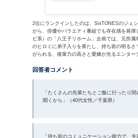
2位にランクインしたのは、SixTONESのジ
がら、俳優やバラエティ番組でも存在感を発揮
ビ系）の「八王子リホーム」企画では、元所属
のヒロミに弟子入りを果たし、持ち前の明るさ
がられる、後輩力の高さと愛嬌が光るエンター
回答者コメント
「たくさんの先輩たちとご飯に行ったり関
聞くから」（40代女性／千葉県）
「持ち前のコミュニケーション能力で、先