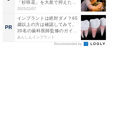
「杉咲花」を大差で抑えた1
グ！ 2
位...
2025/11/07
2026/08/0
インプラントは絶対ダメ？65
65歳以
歳以上の方は確認してみて。
「歯を
PR
PR
20名の歯科医師監修のガイ...
は危険
始...
あんしんインプラント
あんしん
Recommended by