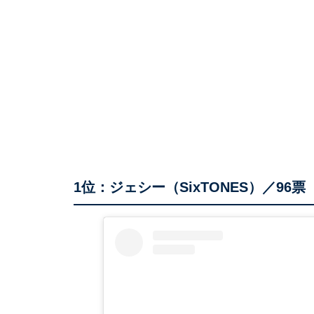
1位：ジェシー（SixTONES）／96票