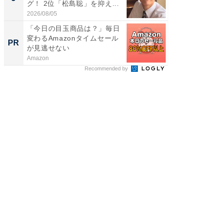
グ！ 2位「松島聡」を抑え...
「鈴木
倒...
2026/08/05
2026/08/0
「今日の目玉商品は？」毎日
シェア別荘
変わるAmazonタイムセール
wners
PR
PR
が見逃せない
Amazon
COCO VIL
Recommended by