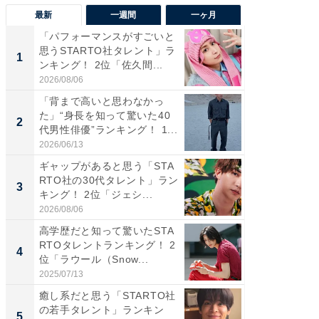
最新
一週間
一ヶ月
「パフォーマンスがすごいと
「癒し系
思うSTARTO社タレント」ラ
タレント
1
1
ンキング！ 2位「佐久間...
「井ノ原
2026/08/06
2026/08/0
「背まで高いと思わなかっ
癒し系だ
た」“身長を知って驚いた40
の若手
2
2
代男性俳優”ランキング！ 1...
グ！ 2
2026/06/13
2026/08/0
ギャップがあると思う「STA
ギャップ
RTO社の30代タレント」ラン
RTO社
3
3
キング！ 2位「ジェシ...
キング！
2026/08/06
2026/08/0
高学歴だと知って驚いたSTA
「世界で
RTOタレントランキング！ 2
ARTO
4
4
位「ラウール（Snow...
グ！ 2
2025/07/13
2026/08/0
癒し系だと思う「STARTO社
身長を知
の若手タレント」ランキン
性俳優」
5
5