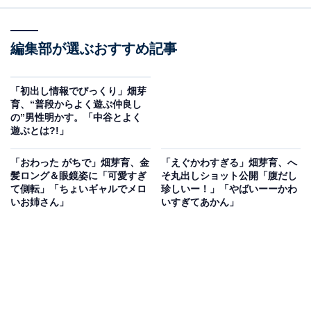
編集部が選ぶおすすめ記事
「初出し情報でびっくり」畑芽
育、“普段からよく遊ぶ仲良し
の”男性明かす。「中谷とよく
遊ぶとは?!」
「おわった がちで」畑芽育、金
「えぐかわすぎる」畑芽育、へ
髪ロング＆眼鏡姿に「可愛すぎ
そ丸出しショット公開「腹だし
て側転」「ちょいギャルでメロ
珍しいー！」「やばいーーかわ
いお姉さん」
いすぎてあかん」