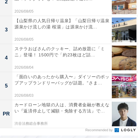
2
2026/08/05
【山梨県の人気日帰り温泉】「山梨日帰り温泉
源泉かけ流しの湯 桜湯」は源泉かけ流...
3
2026/08/05
ステラおばさんのクッキー、詰め放題に「ミ
ニ」登場！ 1500円で「約23枚ほど詰...
4
2026/08/04
「面白いのあったから購入〜」ダイソーのポッ
プアップランドリーバッグが話題。“さま...
5
2026/08/03
カードローン地獄の人は、消費者金融が教えな
い『返済停止して減額・免除する方法』で...
PR
渋谷法務総合事務所
Recommended by