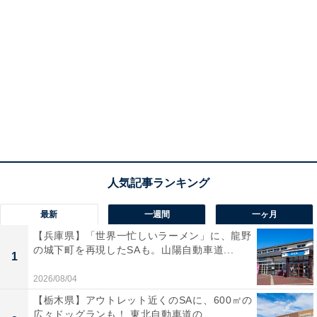
最新
一週間
一ヶ月
【兵庫県】「世界一忙しいラーメン」に、龍野
の城下町を再現したSAも。山陽自動車道...
1
2026/08/04
【栃木県】アウトレット近くのSAに、600㎡の
広々ドッグランも！ 東北自動車道の...