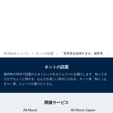
All About ニュース
ネットの話題
「美男美女姉弟すぎる」畑芽育、“姉弟”ショットを初公開！ 「おちゃ芽育で可愛いんだからwww」の声も
ネットの話題
国内外のSNSで話題の人＆トピックをタイムリーにお届けします。知ってる
だけでちょっと得する、なんだか楽しい気分になれる、ネット発「知ら（な
きゃ）損」ニュースが盛りだくさん。
関連サービス
All About
All About Japan