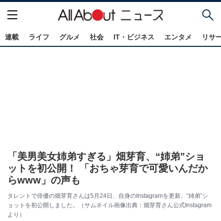
連載
ライフ
グルメ
社会
IT・ビジネス
エンタメ
リサ
「美男美女姉弟すぎる」畑芽育、“姉弟”ショ
ットを初公開！ 「おちゃ芽育で可愛いんだか
らwww」の声も
タレントで俳優の畑芽育さんは5月24日、自身のInstagramを更新。“姉弟”シ
ョットを初公開しました。（サムネイル画像出典：畑芽育さん公式Instagram
より）