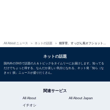
All About ニュース
ネットの話題
畑芽育、すっぴん風オフショット公開！ 「走り回ってるの？？笑」「ブレててもビジュ良すぎるのなんで!?」
ネットの話題
国内外のSNSで話題の人＆トピックをタイムリーにお届けします。知ってる
だけでちょっと得する、なんだか楽しい気分になれる、ネット発「知ら（な
きゃ）損」ニュースが盛りだくさん。
関連サービス
All About
All About Japan
イチオシ