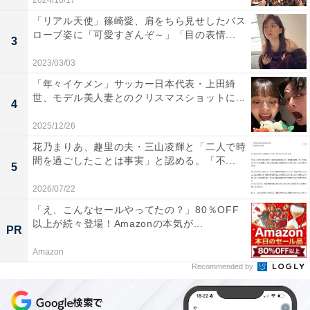
2024/10/17
「リアル天使」篠崎愛、肩をちら見せしたバス
ローブ姿に「可愛すぎんぞ～」「目の表情...
3
2023/03/03
「年々イケメン」サッカー日本代表・上田綺
世、モデル美人妻とのクリスマスショットに...
4
2025/12/26
花乃まりあ、趣里の夫・三山凌輝と「二人で時
間を過ごしたことは事実」と認める。「不...
5
2026/07/22
「え、こんなセールやってたの？」80％OFF
以上が続々登場！Amazonの本気が...
PR
Amazon
Recommended by