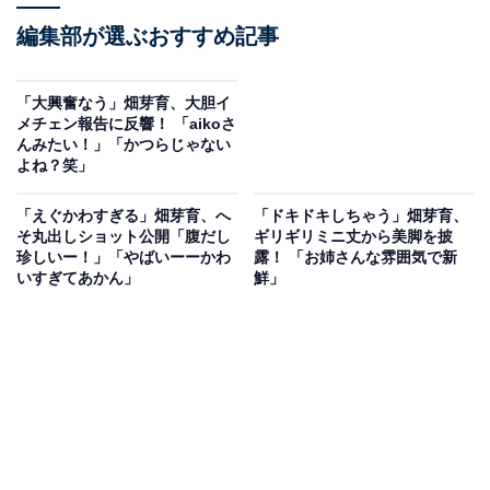
編集部が選ぶおすすめ記事
「大興奮なう」畑芽育、大胆イ
メチェン報告に反響！ 「aikoさ
んみたい！」「かつらじゃない
よね？笑」
「えぐかわすぎる」畑芽育、へ
「ドキドキしちゃう」畑芽育、
そ丸出しショット公開「腹だし
ギリギリミニ丈から美脚を披
珍しいー！」「やばいーーかわ
露！ 「お姉さんな雰囲気で新
いすぎてあかん」
鮮」