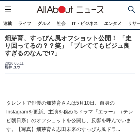
連載
ライフ
グルメ
社会
IT・ビジネス
エンタメ
リサ
畑芽育、すっぴん風オフショット公開！ 「走
り回ってるの？？笑」「ブレててもビジュ良
すぎるのなんで!?」
2026.05.11
堀井 ユウ
タレントで俳優の畑芽育さんは5月10日、自身の
Instagramを更新。主演を務めるドラマ『エラー』（テレ
ビ朝日系）のオフショットを公開し、反響を呼んでいま
す。【写真】畑芽育＆志田未来のすっぴん風ドラ...