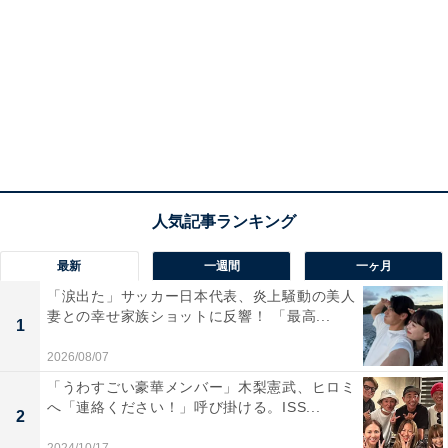
最新
一週間
一ヶ月
「涙出た」サッカー日本代表、炎上騒動の美人
妻との幸せ家族ショットに反響！ 「最高...
1
2026/08/07
「うわすごい豪華メンバー」木梨憲武、ヒロミ
へ「連絡ください！」呼び掛ける。ISS...
2