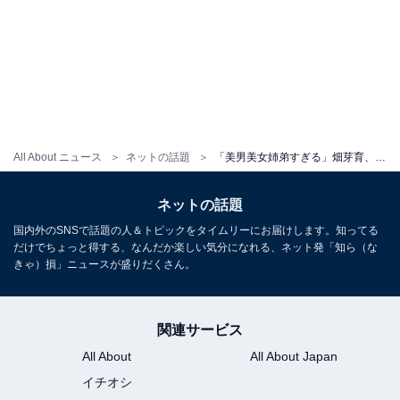
All About ニュース
ネットの話題
「美男美女姉弟すぎる」畑芽育、“姉弟”ショットを初公開！ 「おちゃ芽育で可愛いんだからwww」の声も
ネットの話題
国内外のSNSで話題の人＆トピックをタイムリーにお届けします。知ってる
だけでちょっと得する、なんだか楽しい気分になれる、ネット発「知ら（な
きゃ）損」ニュースが盛りだくさん。
関連サービス
All About
All About Japan
イチオシ