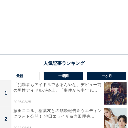
最新
一週間
一ヶ月
「犯罪者もアイドルできるんやな」デビュー前
の男性アイドルが炎上。「事件から半年も...
1
2026/03/25
藤田ニコル、稲葉友との結婚報告＆ウエディン
グフォト公開！ 池田エライザ＆内田理央...
2