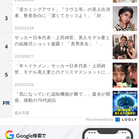
2023/08/04
「逆カミングアウト」『ラヴ上等』の美人出演
者、整形告白に「潔くてカッコよ！」「好...
3
2025/12/18
サッカー日本代表・上田綺世、美人モデル妻と
の結婚式ショット披露！ 「美男美女」「...
4
2023/06/27
「年々イケメン」サッカー日本代表・上田綺
世、モデル美人妻とのクリスマスショットに...
5
2025/12/26
「気になっていた認知機能が菌で…」森永が開
発。感動の70代続出
PR
森永乳業
Recommended by