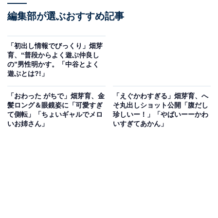
編集部が選ぶおすすめ記事
「初出し情報でびっくり」畑芽
育、“普段からよく遊ぶ仲良し
の”男性明かす。「中谷とよく
遊ぶとは?!」
「おわった がちで」畑芽育、金
「えぐかわすぎる」畑芽育、へ
髪ロング＆眼鏡姿に「可愛すぎ
そ丸出しショット公開「腹だし
て側転」「ちょいギャルでメロ
珍しいー！」「やばいーーかわ
いお姉さん」
いすぎてあかん」