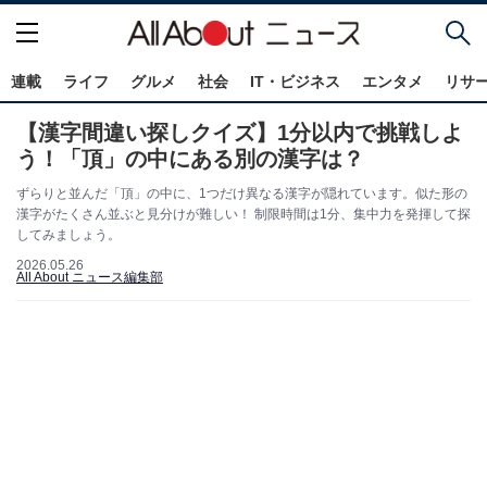
連載
ライフ
グルメ
社会
IT・ビジネス
エンタメ
リサ
【漢字間違い探しクイズ】1分以内で挑戦しよ
う！「頂」の中にある別の漢字は？
ずらりと並んだ「頂」の中に、1つだけ異なる漢字が隠れています。似た形の
漢字がたくさん並ぶと見分けが難しい！ 制限時間は1分、集中力を発揮して探
してみましょう。
2026.05.26
All About ニュース編集部