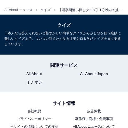
All About ニュース
クイズ
【漢字間違い探しクイズ】1分以内で挑戦しよう！「頂」の中にある別の漢字は？
クイズ
日本人なら答えられないと恥ずかしい簡単なクイズから少し頭を使う絶妙に
難しいクイズまで、ついつい答えたくなるオモシロ＆学びクイズを日々更新
しています。
関連サービス
All About
All About Japan
イチオシ
サイト情報
会社概要
広告掲載
プライバシーポリシー
著作権・商標・免責事項
当サイトの情報についての注意
All About ニュースについて