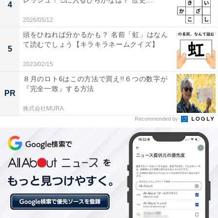
レッシュ！ □に入るひらがなは？ 歴史...
4
2026/05/12
頭をひねれば分かるかも？ 名前「虹」はなん
て読むでしょう【キラキラネームクイズ】
5
2023/02/15
８月のロト6はこの方法で買え!!６つの数字が
『完全一致』する方法
PR
株式会社MURA
Recommended by