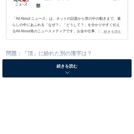
部
「All About ニュース」は、ネットの話題から世の中の動きまで、暮
らしの中にあふれる「なぜ？」「どうして？」を分かりやすく伝え
るAll About発のニュースメディアです。お金や仕事、恋愛、ITに関
...続きを読む
する疑問に対して専門家が分かりやすく回答するほか、エンタメ情
報やSNSで話題のトピックスを紹介しています。
問題：「頂」に紛れた別の漢字は？
続きを読む