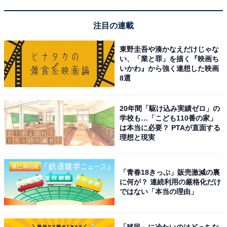
注目の連載
東野圭吾や湊かなえだけじゃな
い、「業と罪」を描く『映画ち
いかわ』から強く連想した映画
8選
20年間「駆け込み実績ゼロ」の
学校も…「こども110番の家」
は本当に必要？ PTAが直面する
理想と現実
「青春18きっぷ」販売激減の裏
に何が？ 連続利用の厳格化だけ
ではない「本当の理由」
「移民」に冷たいのはどっちな