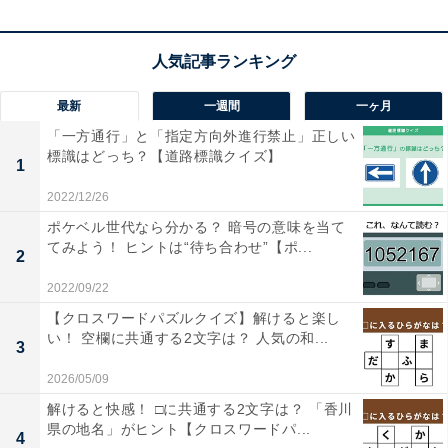
最新
一週間
一ヶ月
「一方通行」と「指定方向外進行禁止」正しい
1
2
標識はどっち？【道路標識クイズ】
1
2022/12/26
ポケベル世代なら分かる？ 暗号の意味を当て
てみよう！ ヒントは“待ち合わせ”【ポ...
2
2022/09/22
【クロスワードパズルクイズ】解けると楽し
い！ 空欄に共通する2文字は？ 人気の和...
3
2026/05/09
解けると快感！ □に共通する2文字は？ 「香川
県の地名」がヒント【クロスワードパ...
4