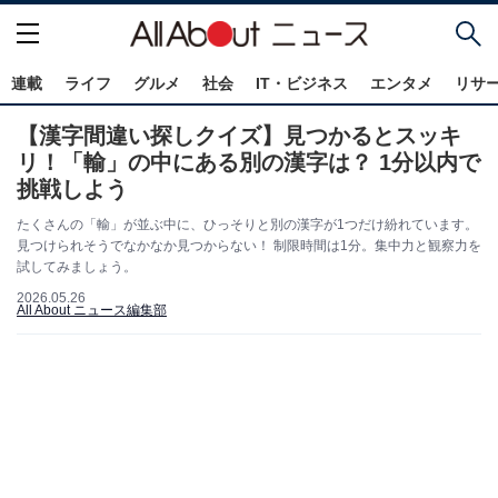
連載
ライフ
グルメ
社会
IT・ビジネス
エンタメ
リサ
【漢字間違い探しクイズ】見つかるとスッキ
リ！「輸」の中にある別の漢字は？ 1分以内で
挑戦しよう
たくさんの「輸」が並ぶ中に、ひっそりと別の漢字が1つだけ紛れています。
見つけられそうでなかなか見つからない！ 制限時間は1分。集中力と観察力を
試してみましょう。
2026.05.26
All About ニュース編集部