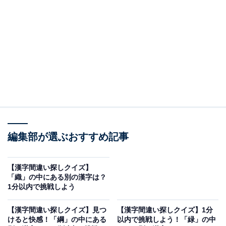
問題：「輸」に紛れた別の漢字は？
たくさん並んだ漢字の中から、異なる1字を探してみま
しょう。
ヒント：答えの漢字は下半分にあります。
編集部が選ぶおすすめ記事
あわせて読みたい
【漢字間違い探しクイズ】「織」の中にある
別の漢字は？ 1分以内で挑戦しよう
【漢字間違い探しクイズ】
「織」の中にある別の漢字は？
1分以内で挑戦しよう
次ページ
正解を見る
【漢字間違い探しクイズ】見つ
【漢字間違い探しクイズ】1分
けると快感！「綱」の中にある
以内で挑戦しよう！「緑」の中