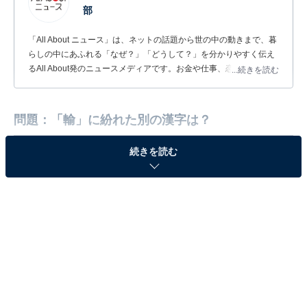
部
「All About ニュース」は、ネットの話題から世の中の動きまで、暮
らしの中にあふれる「なぜ？」「どうして？」を分かりやすく伝え
るAll About発のニュースメディアです。お金や仕事、恋愛、ITに関
...続きを読む
する疑問に対して専門家が分かりやすく回答するほか、エンタメ情
報やSNSで話題のトピックスを紹介しています。
問題：「輸」に紛れた別の漢字は？
続きを読む