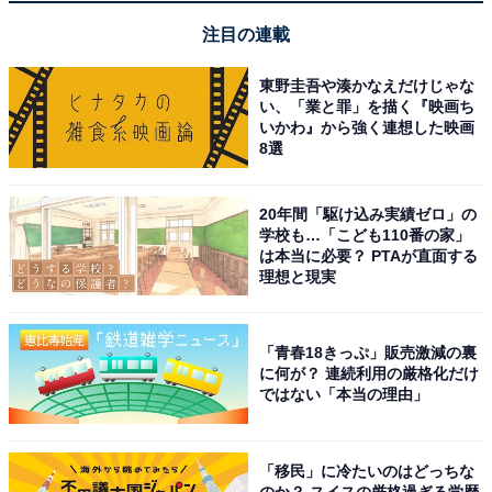
注目の連載
東野圭吾や湊かなえだけじゃな
い、「業と罪」を描く『映画ち
いかわ』から強く連想した映画
8選
20年間「駆け込み実績ゼロ」の
学校も…「こども110番の家」
は本当に必要？ PTAが直面する
理想と現実
「青春18きっぷ」販売激減の裏
に何が？ 連続利用の厳格化だけ
ではない「本当の理由」
「移民」に冷たいのはどっちな
のか？ スイスの厳格過ぎる学歴