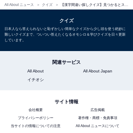
All About ニュース
クイズ
【漢字間違い探しクイズ】見つかるとスッキリ！「輸」の中にある別の漢字は？ 1分以内で挑戦しよう
クイズ
日本人なら答えられないと恥ずかしい簡単なクイズから少し頭を使う絶妙に
難しいクイズまで、ついつい答えたくなるオモシロ＆学びクイズを日々更新
しています。
関連サービス
All About
All About Japan
イチオシ
サイト情報
会社概要
広告掲載
プライバシーポリシー
著作権・商標・免責事項
当サイトの情報についての注意
All About ニュースについて