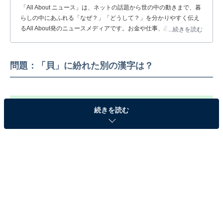
「All About ニュース」は、ネットの話題から世の中の動きまで、暮
らしの中にあふれる「なぜ？」「どうして？」を分かりやすく伝え
るAll About発のニュースメディアです。お金や仕事、恋愛、ITに関
...続きを読む
する疑問に対して専門家が分かりやすく回答するほか、エンタメ情
報やSNSで話題のトピックスを紹介しています。
問題：「貝」に紛れた別の漢字は？
続きを読む