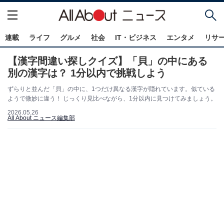
連載
ライフ
グルメ
社会
IT・ビジネス
エンタメ
リサ
【漢字間違い探しクイズ】「貝」の中にある
別の漢字は？ 1分以内で挑戦しよう
ずらりと並んだ「貝」の中に、1つだけ異なる漢字が隠れています。似ている
ようで微妙に違う！ じっくり見比べながら、1分以内に見つけてみましょう。
2026.05.26
All About ニュース編集部