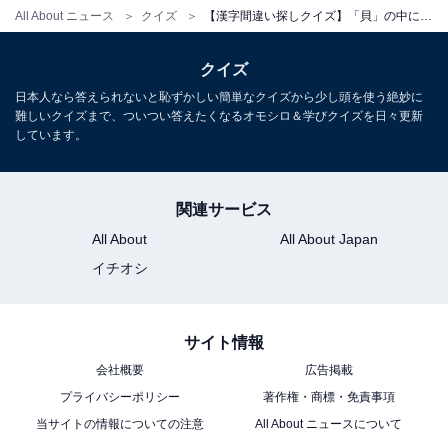
All About ニュース
クイズ
【漢字間違い探しクイズ】「貝」の中にある別の漢字は？ 1分以内で挑戦しよう
クイズ
日本人なら答えられないと恥ずかしい簡単なクイズから少し頭を使う絶妙に
難しいクイズまで、ついつい答えたくなるオモシロ＆学びクイズを日々更新
しています。
関連サービス
All About
All About Japan
イチオシ
サイト情報
会社概要
広告掲載
プライバシーポリシー
著作権・商標・免責事項
当サイトの情報についての注意
All About ニュースについて