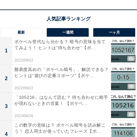
こちらもおすすめ
【漢字間違い探しクイズ】見つかるとスッキ
リ！「輸」の中にある別の漢字は？ 1分以内で
挑戦しよう
最新
一週間
一ヶ月
ポケベル世代なら分かる？ 暗号の意味を当て
てみよう！ ヒントは“待ち合わせ”【ポ...
1
2022/09/22
難易度高めの「ポケベル暗号」、解読できる？
ヒントは“遊びの定番スポーツ”【ポケ...
2
1
2
2022/09/22
「105216」はなんて読む？ 待ち合わせに相手
が現れないときの言葉！ 【ポケベ...
3
2023/06/26
この数字の意味は？ ポケベル暗号を読み解こ
う！ 恋人同士が使っていたフレーズ【ポ...
4