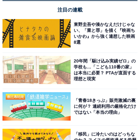
注目の連載
東野圭吾や湊かなえだけじゃな
い、「業と罪」を描く『映画ち
いかわ』から強く連想した映画
8選
20年間「駆け込み実績ゼロ」の
学校も…「こども110番の家」
は本当に必要？ PTAが直面する
理想と現実
「青春18きっぷ」販売激減の裏
に何が？ 連続利用の厳格化だけ
ではない「本当の理由」
「移民」に冷たいのはどっちな
のか？ スイスの厳格過ぎる学歴