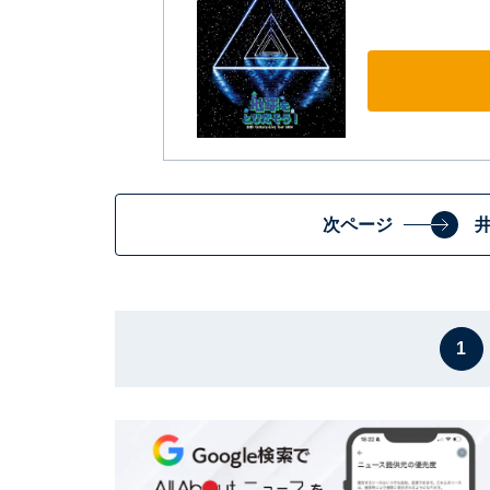
次ページ
1