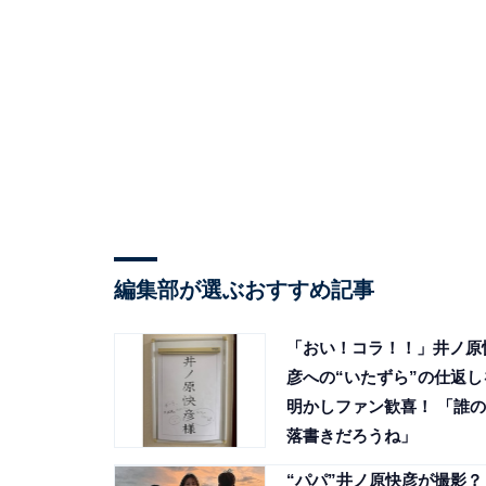
編集部が選ぶおすすめ記事
「おい！コラ！！」井ノ原
彦への“いたずら”の仕返し
明かしファン歓喜！ 「誰の
落書きだろうね」
“パパ”井ノ原快彦が撮影？