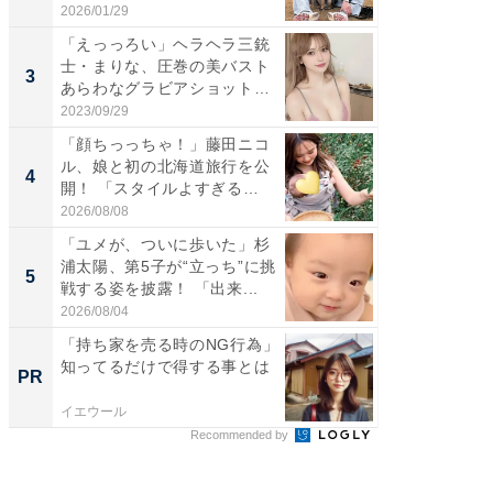
感...
2026/01/29
2026/08/0
「えっっろい」ヘラヘラ三銃
「脚が
士・まりな、圧巻の美バスト
横川尚
3
3
あらわなグラビアショット公
ムキな姿
開...
刃...
2023/09/29
2026/08/0
「顔ちっっちゃ！」藤田ニコ
「脳がバ
ル、娘と初の北海道旅行を公
装姿が話
4
4
開！ 「スタイルよすぎる
のお父さ
よ〜...
2026/08/08
2026/08/0
「ユメが、ついに歩いた」杉
「急に
浦太陽、第5子が“立っち”に挑
る」広
5
5
戦する姿を披露！ 「出来...
ョット
た」の..
2026/08/04
2026/08/0
「持ち家を売る時のNG行為」
「持ち家
知ってるだけで得する事とは
知って
PR
PR
イエウール
イエウー
Recommended by