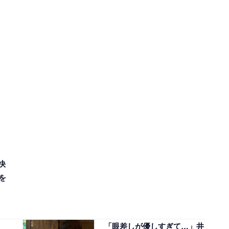
快
を
「眼差しが優しすぎて…」井