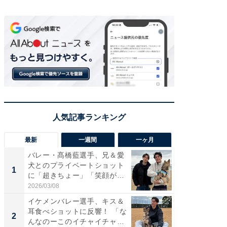
最新
一週間
一ヶ月
バレー・髙橋藍選手、兄＆愛
「さす
犬とのプライベートショット
は」高
1
1
に「超きちょー」「笑顔が見
災地を
れ...
「カ...
2026/03/08
2026/08/0
イケメンバレー選手、キス＆
「え、
耳食べショットに反響！ 「な
芸人、2
2
2
んなのーこのイチャイチャ
エットに