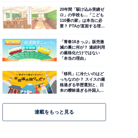
20年間「駆け込み実績ゼ
ロ」の学校も…「こども
110番の家」は本当に必
要？ PTAが直面する理想
と現実
「青春18きっぷ」販売激
減の裏に何が？ 連続利用
の厳格化だけではない
「本当の理由」
「移民」に冷たいのはど
っちなのか？ スイスの厳
格過ぎる学歴選別と、日
本の曖昧過ぎる外国人政
策
連載をもっと見る