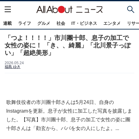
連載
ライフ
グルメ
社会
IT・ビジネス
エンタメ
リサ
「つよ！！！！」市川團十郎、息子の加工で
女性の姿に！ 「き、、綺麗」「北川景子っぽ
い」「超絶美形」
2026.05.24
福島 ゆき
歌舞伎役者の市川團十郎さんは5月24日、自身の
Instagramを更新。息子が女性に加工した写真を披露しま
した。【写真】市川團十郎、息子の加工で女性の姿に團
十郎さんは「勸玄から、パパを女の人にしたよ。...