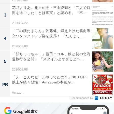
2026/08/04
花乃まりあ、趣里の夫・三山凌輝と「二人で時
間を過ごしたことは事実」と認める。「不...
3
2026/07/22
「二の腕たまらん」佐藤健、鍛え上げた筋肉際
立つタンクトップ姿を披露！ 「たくまし...
4
2026/08/08
「顔ちっっちゃ！」藤田ニコル、娘と初の北海
道旅行を公開！ 「スタイルよすぎるよ〜...
5
2026/08/08
「え、こんなセールやってたの？」80％OFF
以上が続々登場！Amazonの本気が...
PR
Amazon
Recommended by