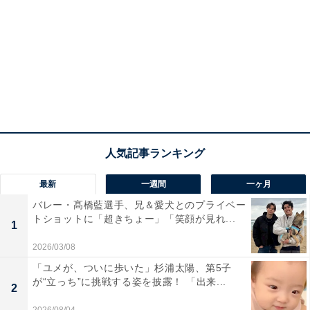
最新
一週間
一ヶ月
バレー・髙橋藍選手、兄＆愛犬とのプライベー
トショットに「超きちょー」「笑顔が見れ...
1
2026/03/08
「ユメが、ついに歩いた」杉浦太陽、第5子
が“立っち”に挑戦する姿を披露！ 「出来...
2