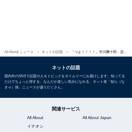
All About ニュース
ネットの話題
「つよ！！！！」市川團十郎、息子の加工で女性の姿に！ 「き、、綺麗」「北川景子っぽい」「超絶美形」
ネットの話題
国内外のSNSで話題の人＆トピックをタイムリーにお届けします。知ってる
だけでちょっと得する、なんだか楽しい気分になれる、ネット発「知ら（な
きゃ）損」ニュースが盛りだくさん。
関連サービス
All About
All About Japan
イチオシ