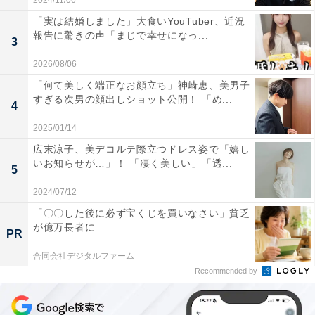
2024/11/06
「実は結婚しました」大食いYouTuber、近況
報告に驚きの声「まじで幸せになっ...
3
2026/08/06
「何て美しく端正なお顔立ち」神崎恵、美男子
すぎる次男の顔出しショット公開！ 「め...
4
2025/01/14
広末涼子、美デコルテ際立つドレス姿で「嬉し
いお知らせが…」！ 「凄く美しい」「透...
5
2024/07/12
「〇〇した後に必ず宝くじを買いなさい」貧乏
が億万長者に
PR
合同会社デジタルファーム
Recommended by