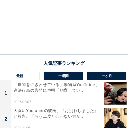
最新
一週間
一ヶ月
「世間をにぎわせている」動物系YouTuber、
違法行為の告発に声明「飼育してい...
1
2025/02/07
大食いYoutuberの彼氏、『お別れしました』
と報告。「もう二度と会わない方が...
2