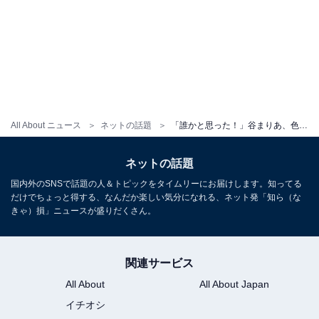
All About ニュース
ネットの話題
「誰かと思った！」谷まりあ、色っぽモデルショットに反響「めちゃくちゃお姉さん」「美の女神でしかない」
ネットの話題
国内外のSNSで話題の人＆トピックをタイムリーにお届けします。知ってる
だけでちょっと得する、なんだか楽しい気分になれる、ネット発「知ら（な
きゃ）損」ニュースが盛りだくさん。
関連サービス
All About
All About Japan
イチオシ