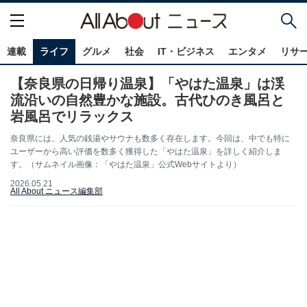
連載
ライフ
グルメ
社会
IT・ビジネス
エンタメ
リサ
【奈良県の日帰り温泉】「やはた温泉」は渓
流沿いの自然豊かな施設。古代ひのき風呂と
岩風呂でリラックス
奈良県には、人気の銭湯やサウナも数多く存在します。今回は、中でも特に
ユーザーから高い評価を数多く獲得した「やはた温泉」を詳しく紹介しま
す。（サムネイル画像：「やはた温泉」公式Webサイトより）
2026.05.21
All About ニュース編集部