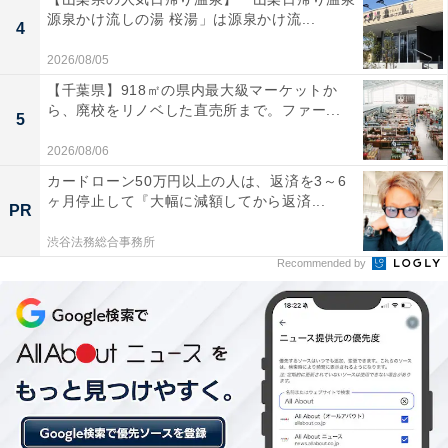
源泉かけ流しの湯 桜湯」は源泉かけ流...
4
木の香りが漂うひのき風呂はとても気持ちよく、渓
流沿いの静かな環境の中でゆっくりと温泉を楽しめ
2026/08/05
ました。日常とは離れた場所でリラックスできまし
【千葉県】918㎡の県内最大級マーケットか
ら、廃校をリノベした直売所まで。ファー...
た。
5
2026/08/06
カードローン50万円以上の人は、返済を3～6
ヶ月停止して『大幅に減額してから返済...
小ぢんまりとした施設ですが清潔感があり、美しい
PR
川と緑を眺めながら入浴できるのが気持ちよかった
渋谷法務総合事務所
です。空いていてのんびり入れる点がとても気に入
Recommended by
りました。
隣接するふるさと村でキャンプや川遊びをした後に
立ち寄りました。お湯はやわらかくて疲れた体に染
み渡る気持ちよさで、温泉上がりの休憩室もゆった