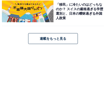
「移民」に冷たいのはどっちな
のか？ スイスの厳格過ぎる学歴
選別と、日本の曖昧過ぎる外国
人政策
こちらもおすすめ
【奈良県の日帰り温泉】「みつえ温泉 姫石の
湯」は道の駅併設の「美肌の湯」。つぼ風呂や
露天風呂でリラックス
連載をもっと見る
1
2