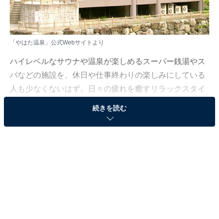
「やはた温泉」公式Webサイトより
ハイレベルなサウナや温泉が楽しめるスーパー銭湯やス
パなどの施設を、休日や仕事終わりの楽しみにしている
人も少なくないはず。日々の疲れを癒すリラックスタイ
ムは、何物にも代えがたい時間ですよね。しかし、近年
続きを読む
では高い人気をほこる施設も多く、どこに行けばよいか
迷ってしまう……そんな思いを抱えている人もいるので
はないでしょうか。
そんな人に向けて、All About ニュース編集部が厳選し
た、人気かつ評価の高いサウナやスーパー銭湯の施設を
紹介します。今回紹介するのは、奈良県で人気の施設
「やはた温泉」です。