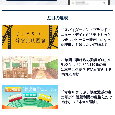
りできました。
注目の連載
「やはた温泉」のアクセスや料金
『スパイダーマン：ブランド・
次ページ
ニュー・デイ』が「史上もっと
情報も見る
も優しいヒーロー映画」になっ
た理由。予習したい作品は？
20年間「駆け込み実績ゼロ」の
学校も…「こども110番の家」
は本当に必要？ PTAが直面する
理想と現実
「青春18きっぷ」販売激減の裏
に何が？ 連続利用の厳格化だけ
ではない「本当の理由」