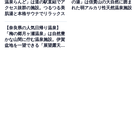
温泉らんど」は道の駅直結でア
の湯」は信貴山の大自然に囲ま
クセス抜群の施設。つるつる美
れた弱アルカリ性天然温泉施設
肌湯と本格サウナでリラックス
吉野川の支流・四郷川のほとりにある日帰り天然温泉施
設。泉質は単純温泉（低張性・弱アルカリ性・低温泉）
【奈良県の人気日帰り温泉】
で、神経痛や疲労回復などに効果があるとされます。浴
「梅の郷月ヶ瀬温泉」は自然豊
かな山間に佇む温泉施設。伊賀
槽は樹齢千年以上の古代ひのきを使った木の香り漂う
盆地を一望できる「展望露天風
「ひのき風呂」と、天然御影石の色彩鮮やかな「岩風
呂」でリラックス
呂」の2種類。春には花見入浴も楽しめるほか、湯上が
りには休憩室やマッサージチェアも利用できます。
楽天トラベルで奈良県の施設を見る