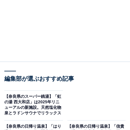
※2026年5月時点で、Googleクチコミが300件以上、平
均評価が3.5超えの銭湯を紹介しています
＞アクセスと料金をチェックする
この記事の執筆者：
All About ニュース編集
部
「All About ニュース」は、ネットの話題から世の中の動きまで、暮
編集部が選ぶおすすめ記事
らしの中にあふれる「なぜ？」「どうして？」を分かりやすく伝え
るAll About発のニュースメディアです。お金や仕事、恋愛、ITに関
...続きを読む
する疑問に対して専門家が分かりやすく回答するほか、エンタメ情
【奈良県のスーパー銭湯】「虹
報やSNSで話題のトピックスを紹介しています。
の湯 西大和店」は2025年リニ
※本記事で紹介している商品の購入やサービスの利用により、売上の一部が
ューアルの新施設。天然塩化物
オールアバウトに還元されることがあります。
泉とラドンサウナでリラックス
「やはた温泉」は四郷川の渓流沿い、ふるさと村
【奈良県の日帰り温泉】「はり
【奈良県の日帰り温泉】「信貴
に隣接した古代ひのき風呂が自慢の日帰り温泉