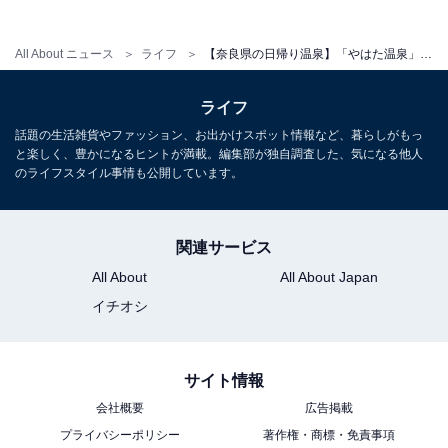
All About ニュース
ライフ
【奈良県の日帰り温泉】「やはた温泉」は渓流沿いの自然豊かな施設。古代ひのき風呂と岩風呂でリラックス
ライフ
話題の生活雑貨やファッション、お出かけスポット情報など、暮らしがもっ
と楽しく、豊かになるヒントが満載。編集部が独自調査した、気になる他人
のライフスタイル事情も公開しています。
関連サービス
All About
All About Japan
イチオシ
サイト情報
会社概要
広告掲載
プライバシーポリシー
著作権・商標・免責事項