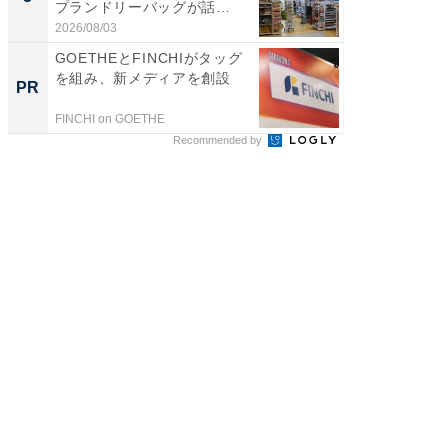
プランドリーバッグが話
リーバ
題。“さま...
わ...
2026/08/03
2026/08/0
GOETHEとFINCHIがタッグ
「今日
を組み、新メディアを創設
変わるA
PR
PR
が見逃
FINCHI on GOETHE
Amazon
Recommended by