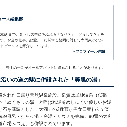
 ニュース編集部
世の中の動きまで、暮らしの中にあふれる「なぜ？」「どうして？」を
ィアです。お金や仕事、恋愛、ITに関する疑問に対して専門家が分か
のトピックスを紹介しています。
＞プロフィール詳細
り、売上の一部がオールアバウトに還元されることがあります。
道沿いの道の駅に併設された「美肌の湯」
設された日帰り天然温泉施設。泉質は単純温泉（低張
や「ぬくもりの湯」と呼ばれ湯冷めしにくい優しいお湯
と石を基調とした「大洞」の2種類が男女日替わりで楽
気泡風呂・打たせ湯・座湯・サウナを完備。80畳の大広
道市場みつえ」も併設されています。