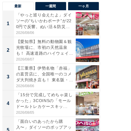
最新
一週間
一ヶ月
「やっと巡り会えたよ」ダイ
【兵庫
ソーの“ちいかわポーチ”が22
ーメン
1
1
0円で反響。ぬい活＆防災...
再現した
道...
2026/08/06
2026/08/0
【愛知県】無料の動物園＆観
【三重
光牧場に、市初の天然温泉
の直営
2
2
も！ 高速道路のハイウェイオ
ダ大判焼
ア...
伊...
2026/08/07
2026/08/0
【三重県】伊勢名物「赤福」
【千葉県
の直営店に、全国唯一のコメ
級マー
3
3
ダ大判焼き店も！ 東名阪・
ノベし
伊...
ー...
2026/08/06
2026/08/0
「15分で完成してめちゃ楽し
立山連
かった」3COINSの「モール
風呂に、
4
4
ドールトレカケースキッ...
層水風
帰...
2026/08/05
2026/08/0
「面白いのあったから購
「これ
入〜」ダイソーのポップアッ
ダイソ
5
5