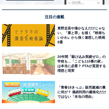
んでおり、僅差で見事首位を獲得しました。
回答者コメント
注目の連載
東野圭吾や湊かなえだけじゃな
「赤城山の麓で水と緑に癒やされつつ、物価の安さ
い、「業と罪」を描く『映画ち
や災害の少なさを享受しながらゆったりと生活でき
いかわ』から強く連想した映画
8選
るから」（30代女性／北海道）
20年間「駆け込み実績ゼロ」の
学校も…「こども110番の家」
「群馬県の中心地で利便性が良く、アウトドアスポ
は本当に必要？ PTAが直面する
理想と現実
ットなど自然も多いから」（40代女性／神奈川県）
「青春18きっぷ」販売激減の裏
に何が？ 連続利用の厳格化だけ
「温泉地へのアクセスが良く、自然豊かで空気も穏
ではない「本当の理由」
やか。医療や買い物環境も整い、災害リスクが比較
的少ないため、安心感のある暮らしができるからで