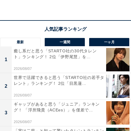
送りやすいと感じています」（30代女性／北海道）
「群馬県内では老後の安心感が強い街で、新幹線停
車駅があり、商業施設・病院・行政サービスが充実
最新
一週間
一ヶ月
し、東京にも出やすく、便利なのに程よく落ち着い
癒し系だと思う「STARTO社の30代タレン
ト」ランキング！ 2位「伊野尾慧」を...
ているから」（60代女性／愛知県）
1
2026/08/07
世界で活躍できると思う「STARTO社の若手タ
レント」ランキング！ 2位「目黒蓮...
「雰囲気が好きなためです」（20代女性／神奈川
2
県）
2026/08/07
ギャップがあると思う「ジュニア」ランキン
グ！ 「浮所飛貴（ACEes）」を僅差で...
3
2026/08/07
「実は二世」と知って驚いたタレントランキン