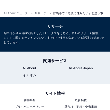
All About ニュース
リサーチ
群馬県で「老後に住みたい」と思う市ランキング！ 2位「高崎市」を抑えた1位は？【2026年調査】
リサーチ
編集部が独自目線で調査したトピックスをはじめ、最新のリリース情報、ト
レンドに関するランキングなど、世の中で注目を集めている話題をお知らせ
しています。
こちらもおすすめ
栃木県で「老後に住みたい」と思う市ランキン
関連サービス
グ！ 2位「日光市」を抑えた1位は？【2026年
調査】
All About
All About Japan
イチオシ
サイト情報
会社概要
広告掲載
プライバシーポリシー
著作権・商標・免責事項