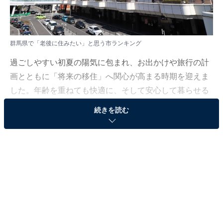
群馬県で「老後に住みたい」と思う市ランキング
過ごしやすい初夏の陽気に包まれ、お出かけや旅行の計
画とともに「将来の移住」へ関心が高まる時期を迎えま
した。年齢を重ねても快適に、そして安心して暮らせる
理想の街について考えてみませんか。
続きを読む
All About ニュース編集部では、2026年5月7日の期間、
全国20〜60代の男女250人を対象に、市に関するアンケ
ートを実施しました。その中から、群馬県で「老後に住
みたい」と思う市ランキングの結果をご紹介します。
＞5位までの全ランキング結果を見る