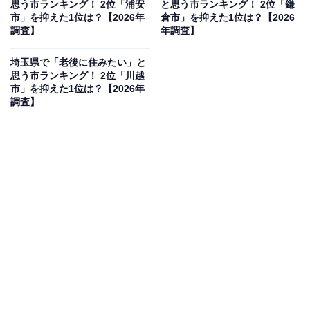
思う市ランキング！ 2位「浦安
と思う市ランキング！ 2位「鎌
市」を抑えた1位は？【2026年
倉市」を抑えた1位は？【2026
調査】
年調査】
2位：高崎市／93票
埼玉県で「老後に住みたい」と
群馬県最大の人口を誇り、新幹線が停車する東日本の交
思う市ランキング！ 2位「川越
市」を抑えた1位は？【2026年
通の拠点です。駅前の大型商業施設や充実した医療・文
調査】
化施設がシニア世代に絶大な安心感をもたらします。榛
名山などの雄大な自然にも程近く、都市の高度な利便性
をフルに享受しながら、のびのびとした快適な老後を送
ることができる街です。
回答者コメント
「高崎市は交通アクセスが良く、新幹線も通ってい
るため北海道から移住しても全国各地へ行き来しや
すい点が魅力です。だるまの産地として有名で文化
的な地域性もあり、コンパクトな街で老後の生活が