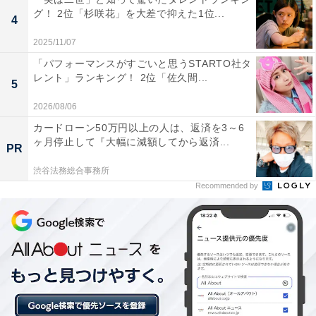
グ！ 2位「杉咲花」を大差で抑えた1位...
4
2025/11/07
「パフォーマンスがすごいと思うSTARTO社タ
レント」ランキング！ 2位「佐久間...
5
2026/08/06
カードローン50万円以上の人は、返済を3～6
ヶ月停止して『大幅に減額してから返済...
PR
渋谷法務総合事務所
Recommended by
1位：前橋市／94票
群馬県の県庁所在地であり、赤城山の南麓に広がる美し
い「水と緑と詩のまち」です。市内には多くの川や豊か
な緑地、広大な公園が点在し、四季折々の爽やかな景観
が心を癒やします。行政・医療サービスが非常に手厚い
上、近年は官民一体の先進的な地方創生・街づくりが進