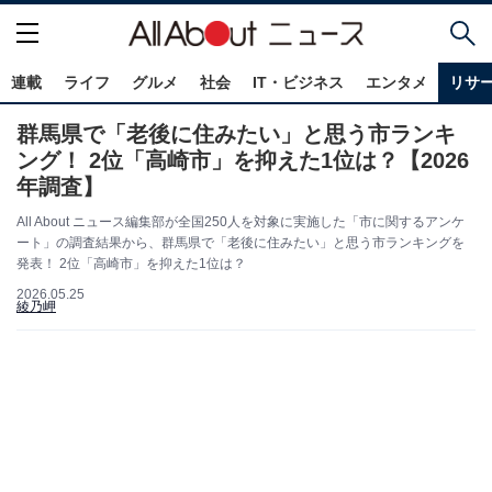
連載
ライフ
グルメ
社会
IT・ビジネス
エンタメ
リサ
群馬県で「老後に住みたい」と思う市ランキ
ング！ 2位「高崎市」を抑えた1位は？【2026
年調査】
All About ニュース編集部が全国250人を対象に実施した「市に関するアンケ
ート」の調査結果から、群馬県で「老後に住みたい」と思う市ランキングを
発表！ 2位「高崎市」を抑えた1位は？
2026.05.25
綾乃岬