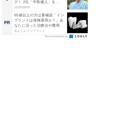
グ！ 2位「中島健人」を...
「鈴木
倒...
2026/08/05
2026/08/0
65歳以上の方は要確認「イン
シェア別荘
プラントは保険適用か？」あ
wners
PR
PR
なたに沿った治療法や費用
を...
あんしんインプラント
COCO VIL
Recommended by