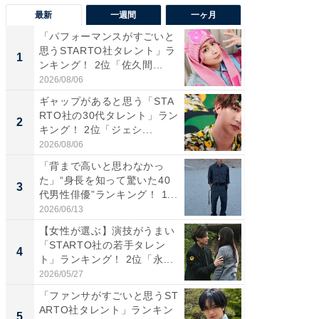
最新
一週間
一ヶ月
「パフォーマンスがすごいと
「癒し系
思うSTARTO社タレント」ラ
タレント
1
1
ンキング！ 2位「佐久間...
「井ノ原
2026/08/06
2026/08/0
ギャップがあると思う「STA
癒し系だ
RTO社の30代タレント」ラン
の若手
2
2
キング！ 2位「ジェシ...
グ！ 2
2026/08/06
2026/08/0
「背まで高いと思わなかっ
ギャップ
た」“身長を知って驚いた40
RTO社
3
3
代男性俳優”ランキング！ 1...
キング！
2026/06/13
2026/08/0
【女性が選ぶ】演技がうまい
「世界で
「STARTO社の若手タレン
ARTO
4
4
ト」ランキング！ 2位「永...
グ！ 2
2026/05/27
2026/08/0
「ファンサがすごいと思うST
身長を知
ARTO社タレント」ランキン
性俳優」
5
5