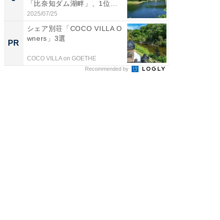
「比奈知ダム湖畔」、1位
「鈴木
は？...
倒...
2025/07/25
2026/08/0
シェア別荘「COCO VILLA O
シェア別荘
wners」3選
wners
PR
PR
COCO VILLA on GOETHE
COCO VIL
Recommended by