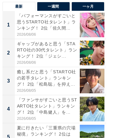
最新
一週間
一ヶ月
「パフォーマンスがすごいと
「癒し系
思うSTARTO社タレント」ラ
タレント
1
1
ンキング！ 2位「佐久間...
「井ノ原
2026/08/06
2026/08/0
ギャップがあると思う「STA
癒し系だ
RTO社の30代タレント」ラン
の若手
2
2
キング！ 2位「ジェシ...
グ！ 2
2026/08/06
2026/08/0
癒し系だと思う「STARTO社
ギャップ
の若手タレント」ランキン
RTO社
3
3
グ！ 2位「松島聡」を抑え...
キング！
2026/08/05
2026/08/0
「ファンサがすごいと思うST
「世界で
ARTO社タレント」ランキン
ARTO
4
4
グ！ 2位「中島健人」を...
グ！ 2
2026/08/05
2026/08/0
夏に行きたい「三重県の穴場
身長を知
秘境」ランキング！ 2位は
性俳優」
5
5