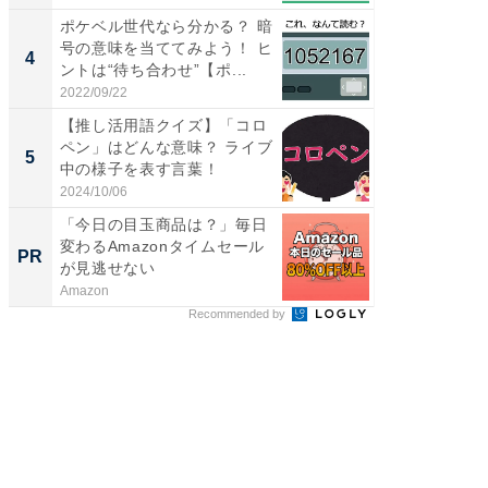
ポケベル世代なら分かる？ 暗
「ミニオ
号の意味を当ててみよう！ ヒ
ッグ！ 
4
4
ントは“待ち合わせ”【ポ...
ど、夏限
2022/09/22
2026/08/0
【推し活用語クイズ】「コロ
【埼玉
ペン」はどんな意味？ ライブ
「行田天
5
5
中の様子を表す言葉！
は和の
が...
2024/10/06
2026/08/0
「今日の目玉商品は？」毎日
これが
変わるAmazonタイムセール
な間取
PR
PR
が見逃せない
Amazon
株式会社
Recommended by