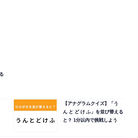
る
【アナグラムクイズ】「う
ん と ど け ふ」を並び替える
と？ 1分以内で挑戦しよう