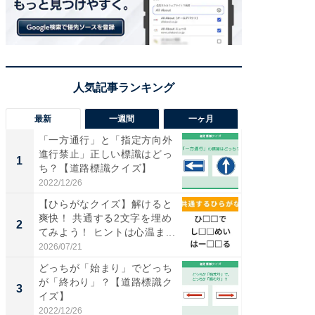
最新
一週間
一ヶ月
「一方通行」と「指定方向外
【兵庫
進行禁止」正しい標識はどっ
ーメン
1
1
ち？【道路標識クイズ】
再現した
道...
2022/12/26
2026/08/0
【ひらがなクイズ】解けると
【三重
爽快！ 共通する2文字を埋め
「鈴鹿天
2
2
てみよう！ ヒントは心温ま...
は100
2026/07/21
2026/08/0
どっちが「始まり」でどっち
ステラ
が「終わり」？【道路標識ク
詰め放題
3
3
イズ】
00円で「
2022/12/26
2026/08/0