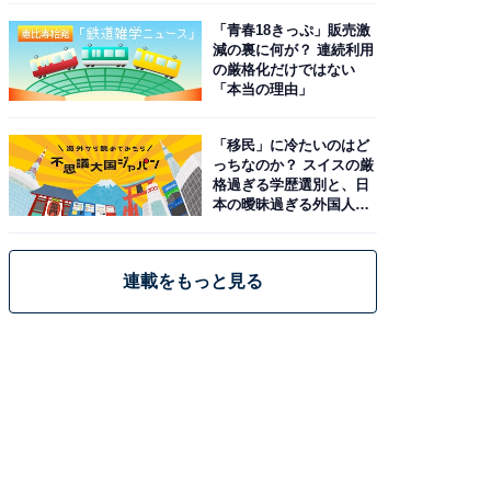
「青春18きっぷ」販売激
減の裏に何が？ 連続利用
の厳格化だけではない
「本当の理由」
「移民」に冷たいのはど
っちなのか？ スイスの厳
格過ぎる学歴選別と、日
本の曖昧過ぎる外国人政
策
連載をもっと見る