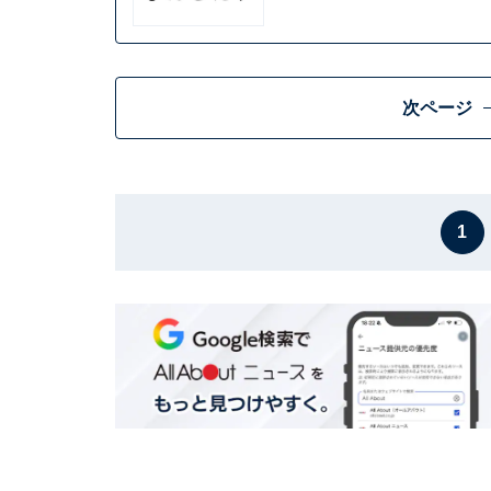
次ページ
1